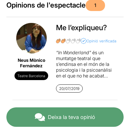
Opinions de l'espectacle
1
Me l’expliqueu?
Opinió verificada
“In Wonderland”
és un
muntatge teatral que
Neus Mònico
s’endinsa en el món de la
Fernández
psicologia i la psicoanàlisi
en el que no he acabat
Teatre Barcelona
d’entrar-hi. Si la primera part
m’ha semblat interessant i
20/07/2019
divertida, la segona , tot i
que l’
Anna Alarcón
és una
actriu extraordinària, m’he
avorrit moltíssim perquè no
he entès res de res. Per tant,
Deixa la teva opinió
no us puc dir si és o no un
bon muntatge, només que a