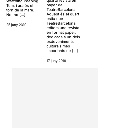
quarta revista en
Watching Peeping
paper de
Tom, i ara és el
TeatreBarcelona!
torn de la mare.
Aquest és el quart
No, no […]
estiu que
TeatreBarcelona
25 juny 2019
editem una revista
en format paper,
dedicada a un dels
esdeveniments
culturals més
importants de […]
17 juny 2019