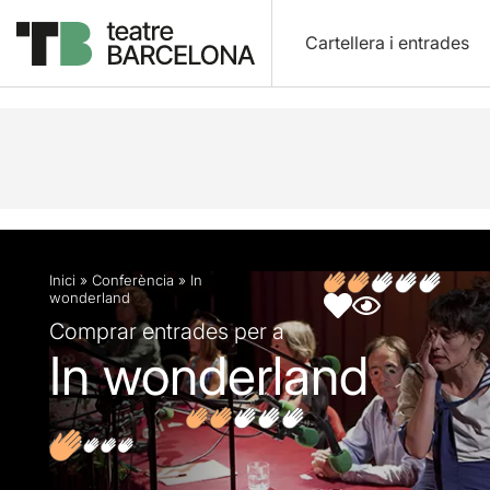
Cartellera i entrades
Descripció
Fitxa artística
Fotos i vídeos
Opin
Inici
»
Conferència
»
In
wonderland
Comprar entrades per a
In wonderland