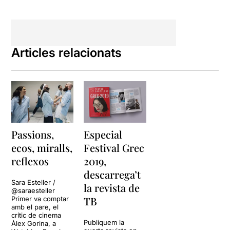
mi personalment no m’ha
arribat. Em sap molt de greu.
Necessito que hi aneu i me
l’expliqueu.
Articles relacionats
Passions,
Especial
ecos, miralls,
Festival Grec
reflexos
2019,
descarrega’t
Sara Esteller /
la revista de
@saraesteller
TB
Primer va comptar
amb el pare, el
crític de cinema
Publiquem la
Àlex Gorina, a