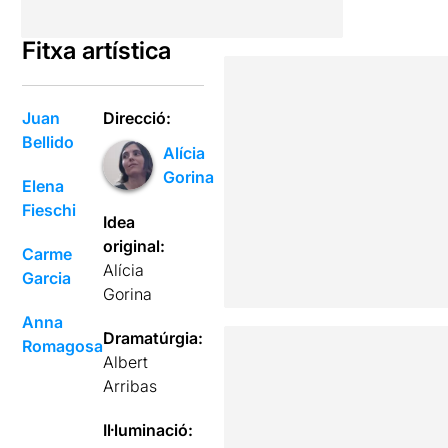
Fitxa artística
Juan
Direcció:
Bellido
Alícia
Gorina
Elena
Fieschi
Idea
original:
Carme
Alícia
Garcia
Gorina
Anna
Dramatúrgia:
Romagosa
Albert
Arribas
Il·luminació: