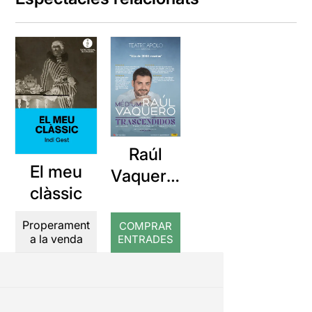
Raúl
El meu
Vaquero:
clàssic
Trascen
didos
Properament
COMPRAR
a la venda
ENTRADES