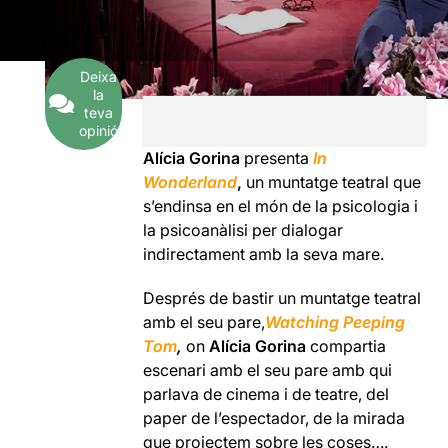
1
Opinions
Deixa
la
teva
opinió
Alícia Gorina
presenta
In
Wonderland
,
un muntatge teatral que
s’endinsa en el món de la psicologia i
la psicoanàlisi per dialogar
indirectament amb la seva mare.
Després de bastir un muntatge teatral
amb el seu pare,
Watching Peeping
Tom
,
on
Alícia Gorina
compartia
escenari amb el seu pare amb qui
parlava de cinema i de teatre, del
paper de l’espectador, de la mirada
que projectem sobre les coses….