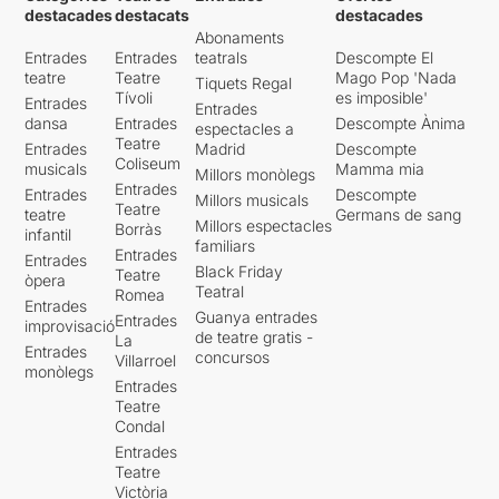
destacades
destacats
destacades
Abonaments
Entrades
Entrades
teatrals
Descompte El
teatre
Teatre
Mago Pop 'Nada
Tiquets Regal
Tívoli
es imposible'
Entrades
Entrades
dansa
Entrades
Descompte Ànima
espectacles a
Teatre
Entrades
Madrid
Descompte
Coliseum
musicals
Mamma mia
Millors monòlegs
Entrades
Entrades
Descompte
Millors musicals
Teatre
teatre
Germans de sang
Millors espectacles
Borràs
infantil
familiars
Entrades
Entrades
Black Friday
Teatre
òpera
Teatral
Romea
Entrades
Guanya entrades
Entrades
improvisació
de teatre gratis -
La
Entrades
concursos
Villarroel
monòlegs
Entrades
Teatre
Condal
Entrades
Teatre
Victòria