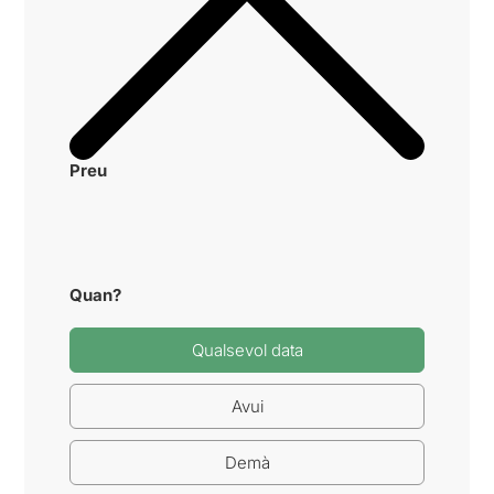
Preu
Quan?
Qualsevol data
Avui
Demà