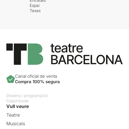
Entrades
Espai
Texas
Canal oficial de venta
Compra 100% segura
Disseny i programació:
Copymouse
Vull veure
Teatre
Musicals