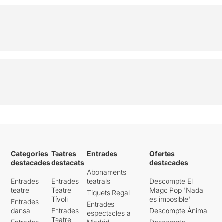
Categories
Teatres
Entrades
Ofertes
destacades
destacats
destacades
Abonaments
Entrades
Entrades
teatrals
Descompte El
teatre
Teatre
Mago Pop 'Nada
Tiquets Regal
Tívoli
es imposible'
Entrades
Entrades
dansa
Entrades
Descompte Ànima
espectacles a
Teatre
Entrades
Madrid
Descompte