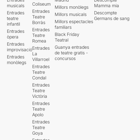
Coliseum
musicals
Mamma mia
Millors monòlegs
Entrades
Entrades
Descompte
Millors musicals
Teatre
teatre
Germans de sang
Millors espectacles
Borràs
infantil
familiars
Entrades
Entrades
Black Friday
Teatre
òpera
Teatral
Romea
Entrades
Guanya entrades
Entrades
improvisació
de teatre gratis -
La
Entrades
concursos
Villarroel
monòlegs
Entrades
Teatre
Condal
Entrades
Teatre
Victòria
Entrades
Teatre
Apolo
Entrades
Teatre
Goya