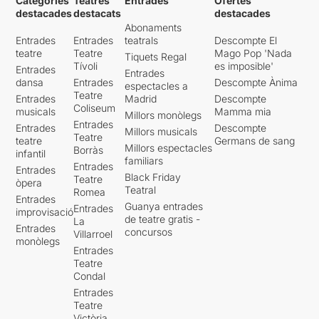
Categories
Teatres
Entrades
Ofertes
destacades
destacats
destacades
Abonaments
Entrades
Entrades
teatrals
Descompte El
teatre
Teatre
Mago Pop 'Nada
Tiquets Regal
Tívoli
es imposible'
Entrades
Entrades
dansa
Entrades
Descompte Ànima
espectacles a
Teatre
Entrades
Madrid
Descompte
Coliseum
musicals
Mamma mia
Millors monòlegs
Entrades
Entrades
Descompte
Millors musicals
Teatre
teatre
Germans de sang
Millors espectacles
Borràs
infantil
familiars
Entrades
Entrades
Black Friday
Teatre
òpera
Teatral
Romea
Entrades
Guanya entrades
Entrades
improvisació
de teatre gratis -
La
Entrades
concursos
Villarroel
monòlegs
Entrades
Teatre
Condal
Entrades
Teatre
Victòria