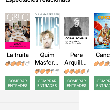
La truita
Quim
Pere
Canc
Masferre
Arquillué
r: Temps
: Coral
romput
COMPRAR
COMPRAR
COMPRAR
COMP
ENTRADES
ENTRADES
ENTRADES
ENTRA