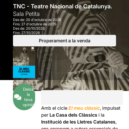
TNC - Teatre Nacional de Catalunya.
Sala Petita
Des de:
20 d'octubre de 2026
Fins:
27 d'octubre de 2026
Des de:
20/10/2026
Fins:
27/10/2026
Properament a la venda
Deixa
la
teva
opinió
Amb el cicle
El meu clàssic
,
impulsat
per
La Casa dels Clàssics
i la
Institució de les Lletres Catalanes
,
ens apropem a autors essencials de