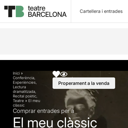
Cartellera i entrades
Descripció
Horaris
Fitxa artística
Info pràctic
Inici
»
Conferència
,
Experiències
,
Properament a la venda
Lectura
dramatitzada
,
Recital poètic
,
Teatre
»
El meu
clàssic
Comprar entrades per a
El meu clàssic