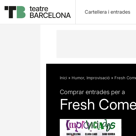
Cartellera i entrades
Descripció
Fitxa artística
Opinion
Inici
»
Humor
,
Improvisació
»
Fresh Come
Comprar entrades per a
Fresh Come