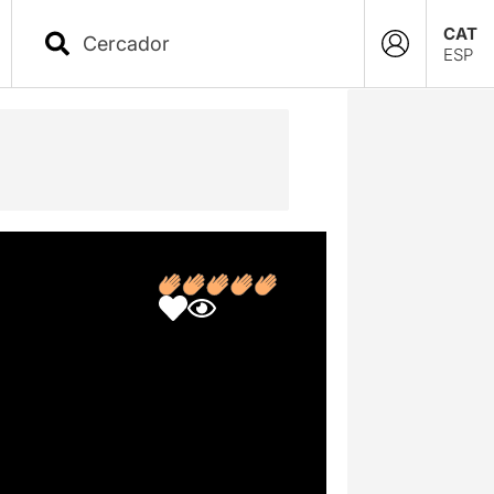
CAT
ESP