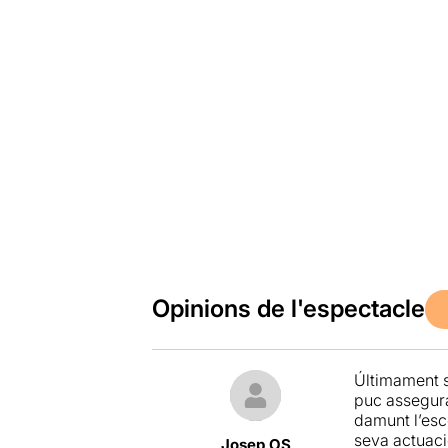
Opinions de l'espectacle
Últimament s
puc assegurar
damunt l’esc
seva actuaci
Josep OS