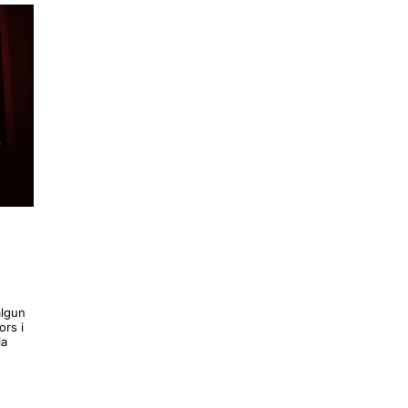
algun
rs i
la