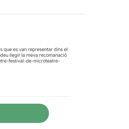
s que es van representar dins el
deu llegir la meva recomanació
re-festival-de-microteatre-
hi havia programades dues
 el Festival de Tàrrega, cita a la
anna per tal de gaudir d’un cap
irc, acrobàcia, ciència ficció,
 dies. Nosaltres hi vàrem anar