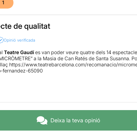
1
cte de qualitat
Opinió verificada
al
Teatre Gaudí
es van poder veure quatre dels 14 espectacle
 MICRÒMETRE” a la Masia de Can Ratés de Santa Susanna. Po
llaç
https://www.teatrebarcelona.com/recomanacio/micromet
o-fernandez-65090
ència ens va agradar molt, i dins la programació d’enguany 
 ens venia molt de gust d’anar a veure, vam decidir saltar-nos
m faltat des de fa uns quants anys, i escapar-nos a Santa Sus
ntens però a la vegada tranquil.
avia programats 17 espectacles de disciplines molt diverses: c
rformance, microescape, poesia, comèdia,... repartits en tres
Deixa la teva opinió
iumenge; i vàrem veure quatre espectacles.