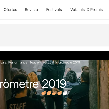
Ofertes
Revista
Festivals
Vota als IX Premis
vídeos
Opinions
Articles
cals
,
Performance
,
Teatre
»
Festival Micròmetre 2019
cròmetre 2019