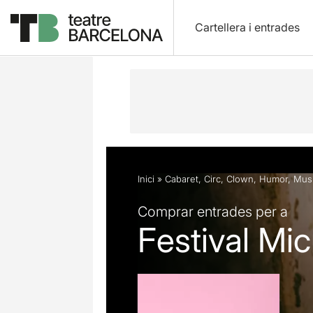
Cartellera i entrades
Descripció
Fitxa artística
Fotos i 
Inici
»
Cabaret
,
Circ
,
Clown
,
Humor
,
Musi
Comprar entrades per a
Festival Mi