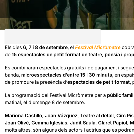
Els dies
6, 7 i 8 de setembre
, el
Festival Micròmetre
cobra
de
15 espectacles de petit format de teatre, poesia i pro
Es combinaran espectacles gratuïts i de pagament i seguei
banda,
microespectacles d’entre 15 i 30 minuts
, en espai
de promoure la presència d’
espectacles de petit format
,
La programació del Festival Micròmetre per a
públic famil
matinal, el diumenge 8 de setembre.
Mariona Castillo, Joan
Vázquez, Teatre al detall, Circ P
Joan Olivé, Gemma Iglesias, Judit Saula, Claret Papiol, 
molts altres, són alguns dels actors i actrius que es podra