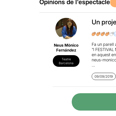
Opinions de l'espectacle
Un proje
Fa un parell 
Neus Mònico
“l FESTIVAL
Fernández
en aquest en
neus-monic
Teatre
Barcelona
Com l’experi
propostes que
09/09/2019
que no hi he
de setmana i
Enguany hi h
musicals, pe
dissabte i d