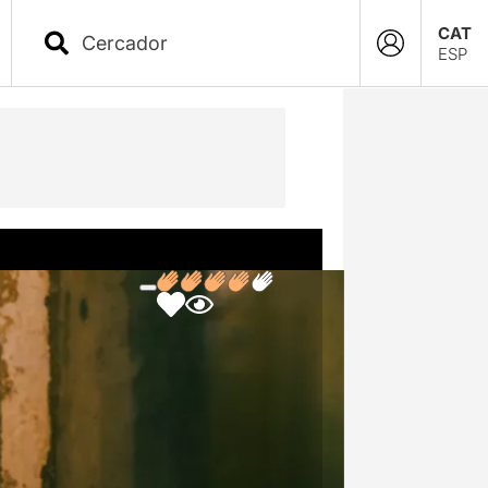
CAT
ESP