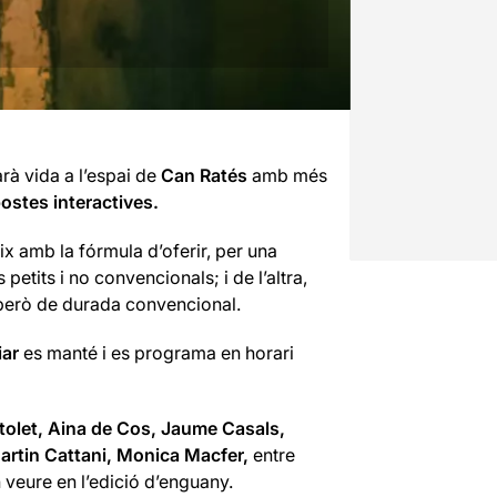
rà vida a l’espai de
Can Ratés
amb més
postes interactives.
x amb la fórmula d’oferir, per una
s petits i no convencionals; i de l’altra,
 però de durada convencional.
iar
es manté i es programa en horari
istolet, Aina de Cos, Jaume Casals,
Martin Cattani, Monica Macfer,
entre
n veure en l’edició d’enguany.