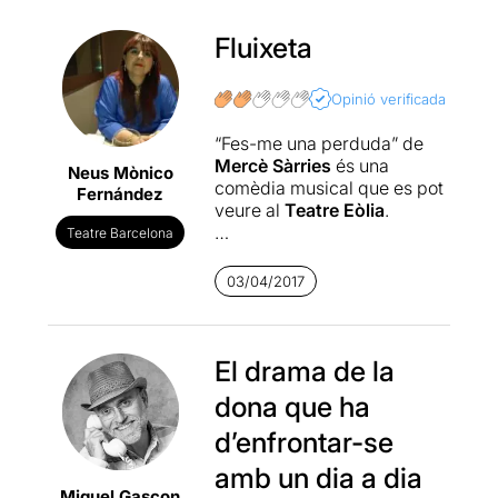
Fluixeta
Opinió verificada
“Fes-me una perduda” de
Mercè Sàrries
és una
Neus Mònico
comèdia musical que es pot
Fernández
veure al
Teatre Eòlia
.
Teatre Barcelona
Es tracta d’una comèdia
plena de tòpics sobre la
03/04/2017
dona treballadora,
mestressa de casa, mare i
esposa. Una comèdia que
mitjançant alguns números
El drama de la
musicals i gags més o
dona que ha
menys divertits, ens explica
el dia a dia d’una dona que
d’enfrontar-se
s’ha de triplicar en l’Anna-
amb un dia a dia
Sílvia-Raquel. La mare i
Miquel Gascon