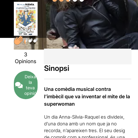
3
Opinions
Sinopsi
Deixa
la
teva
Una comèdia musical contra
opinió
l’imbècil que va inventar el mite de la
superwoman
Un dia Anna-Sílvia-Raquel es divideix,
d’una dona amb un nom que ja no
recorda, n’apareixen tres. El seu desig
de complir com a professional, és una