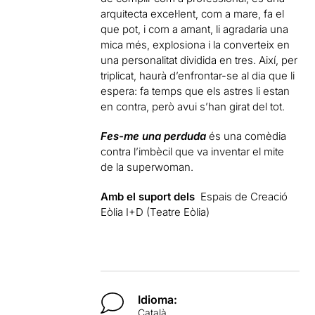
arquitecta excel·lent, com a mare, fa el
que pot, i com a amant, li agradaria una
mica més, explosiona i la converteix en
una personalitat dividida en tres. Així, per
triplicat, haurà d’enfrontar-se al dia que li
espera: fa temps que els astres li estan
en contra, però avui s’han girat del tot.
Fes-me una perduda
és una comèdia
contra l’imbècil que va inventar el mite
de la superwoman.
Amb el suport dels
Espais de Creació
Eòlia I+D (Teatre Eòlia)
Idioma:
Català