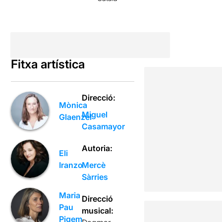
Fitxa artística
Direcció:
Mònica
Miguel
Glaenzel
Casamayor
Autoria:
Eli
Iranzo
Mercè
Sàrries
Maria
Direcció
Pau
musical:
Pigem