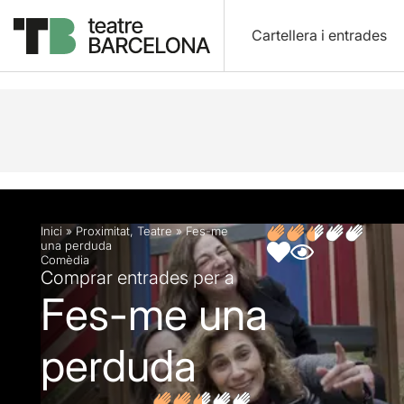
Cartellera i entrades
Descripció
Fitxa artística
Opinions
Inici
»
Proximitat
,
Teatre
»
Fes-me
una perduda
Comèdia
Comprar entrades per a
Fes-me una
perduda