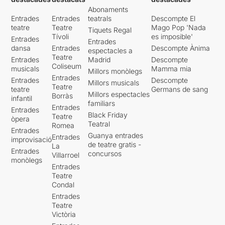
aconseguirà arrodonir una
majoria de dies vaig al
Abonaments
proposta que sens dubte
teatre. I entre hores hi faig
Entrades
Entrades
teatrals
Descompte El
provoca forçes rialles, amb
les recomanacions. Treballo
teatre
Teatre
Mago Pop 'Nada
Tiquets Regal
sorpreses que busquen la
de dilluns a diumenge !!!.
Tívoli
es imposible'
Entrades
Entrades
complicitat del públic i que
Tinc un dia de festa cada
dansa
Entrades
Descompte Ànima
espectacles a
segurament agradarà a
vint dies. En definitiva no
Teatre
Entrades
Madrid
Descompte
molts.
paro !!!, però no sóc una
Coliseum
musicals
Mamma mia
Millors monòlegs
superwoman !!! Em molesta
Entrades
Entrades
Descompte
Millors musicals
Si desitgeu llegir la valoració
que em diguin que sóc una
Teatre
teatre
Germans de sang
original sencera, només heu
Millors espectacles
superwomen. Ho faig
Borràs
infantil
familiars
de clicar
AQUÍ
perquè vull.
Entrades
Entrades
Black Friday
Teatre
òpera
Teatral
També us podria explicar tot
Romea
Entrades
el que fa el meu marit.... I us
Guanya entrades
Entrades
improvisació
de teatre gratis -
ben asseguro que no és
La
Entrades
concursos
Superman!!!
Villarroel
monòlegs
Entrades
Penseu que al final ningú
Teatre
Condal
som imprescindibles. Tot
està en saber posar límits, la
Entrades
resta no deixa de ser vanitat,
Teatre
Victòria
orgull i autosuficiència.