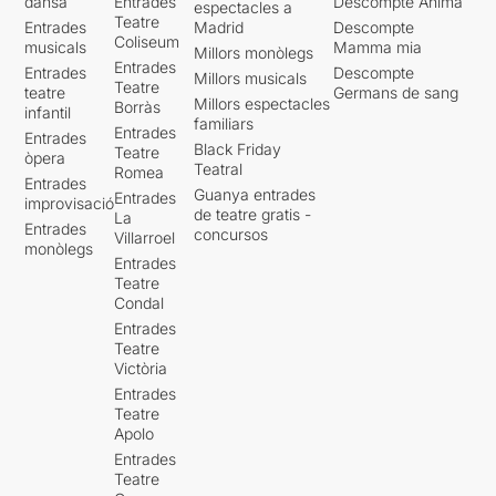
dansa
Entrades
Descompte Ànima
espectacles a
Teatre
Entrades
Madrid
Descompte
Coliseum
musicals
Mamma mia
Millors monòlegs
Entrades
Entrades
Descompte
Millors musicals
Teatre
teatre
Germans de sang
Millors espectacles
Borràs
infantil
familiars
Entrades
Entrades
Black Friday
Teatre
òpera
Teatral
Romea
Entrades
Guanya entrades
Entrades
improvisació
de teatre gratis -
La
Entrades
concursos
Villarroel
monòlegs
Entrades
Teatre
Condal
Entrades
Teatre
Victòria
Entrades
Teatre
Apolo
Entrades
Teatre