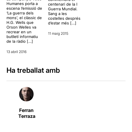
Humanes porta a
centenari de la I
escena l’emissió de
Guerra Mundial.
‘La guerra dels
Sang a les
mons’, el clàssic de
costelles després
H.G. Wells que
d’estar més […]
Orson Welles va
recrear en un
11 maig 2015
butlletí informatiu
de la ràdio […]
13 abril 2016
Ha treballat amb
Ferran
Terraza