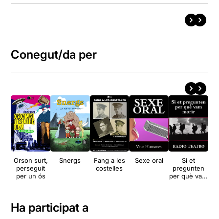
Conegut/da per
Orson surt,
Snergs
Fang a les
Sexe oral
Si et
V
perseguit
costelles
pregunten
Llib
per un ós
per què vam
morir
Ha participat a