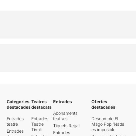
Categories
Teatres
Entrades
Ofertes
destacades
destacats
destacades
Abonaments
Entrades
Entrades
teatrals
Descompte El
teatre
Teatre
Mago Pop 'Nada
Tiquets Regal
Tívoli
es imposible'
Entrades
Entrades