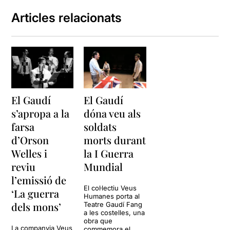
Articles relacionats
El Gaudí
El Gaudí
s’apropa a la
dóna veu als
farsa
soldats
d’Orson
morts durant
Welles i
la I Guerra
reviu
Mundial
l’emissió de
El col·lectiu Veus
‘La guerra
Humanes porta al
dels mons’
Teatre Gaudí Fang
a les costelles, una
obra que
La companyia Veus
commemora el