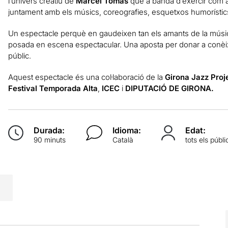
l’univers creatiu de
Marcel Tomàs
que a banda d’exercir com a
juntament amb els músics, coreografies, esquetxos humorístic
Un espectacle perquè en gaudeixen tan els amants de la músi
posada en escena espectacular. Una aposta per donar a conèixe
públic.
Aquest espectacle és una col·laboració de la
Girona Jazz Proj
Festival Temporada Alta
,
ICEC
i
DIPUTACIÓ DE GIRONA.
Durada:
Idioma:
Edat:
90 minuts
Català
tots els públi