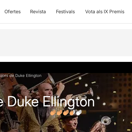
Ofertes
Revista
Festivals
Vota als IX Premis
vídeos
Opinions
olors de Duke Ellington
e Duke Ellington