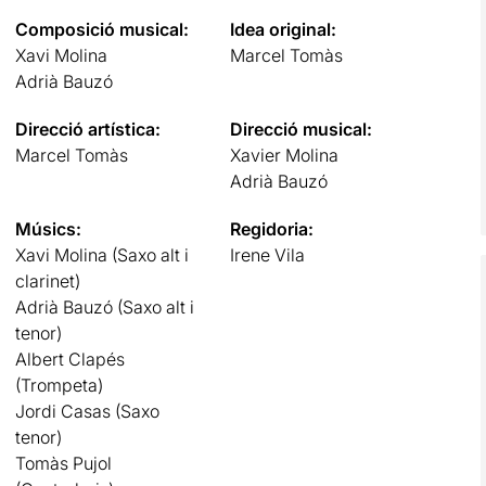
Composició musical:
Idea original:
Xavi Molina
Marcel Tomàs
Adrià Bauzó
Direcció artística:
Direcció musical:
Marcel Tomàs
Xavier Molina
Adrià Bauzó
Músics:
Regidoria:
Xavi Molina (Saxo alt i
Irene Vila
clarinet)
Adrià Bauzó (Saxo alt i
tenor)
Albert Clapés
(Trompeta)
Jordi Casas (Saxo
tenor)
Tomàs Pujol