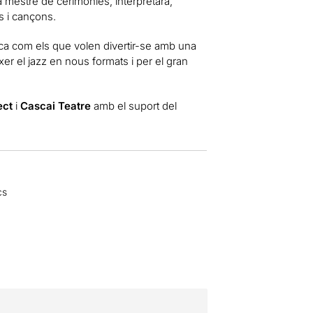
 mestre de cerimònies, interpretarà,
s i cançons.
ca com els que volen divertir-se amb una
r el jazz en nous formats i per el gran
ect
i
Cascai Teatre
amb el suport del
cs