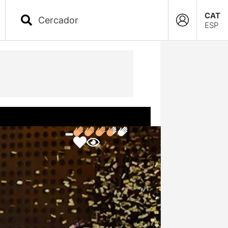
CAT
ESP