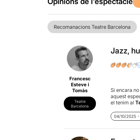
Opinions de l'espectacle
Recomanacions Teatre Barcelona
Jazz, hu
Francesc
Esteve i
Si encara no
Tomàs
aquest espect
Teatre
el tenim al
T
Barcelona
04/10/2025 -
El carismàti
l'audiència 
aporta el co