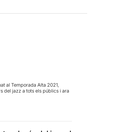
enat al Temporada Alta 2021,
del jazz a tots els públics i ara
man, capaç de connectar amb
díssim
Toni Escribano
, que