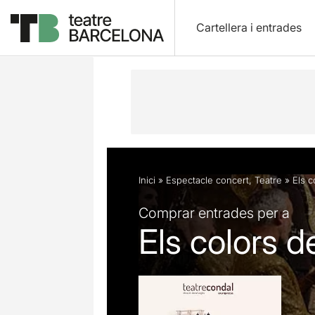
Cartellera i entrades
Descripció
Fitxa artística
Fotos i 
Inici
»
Espectacle concert
,
Teatre
»
Els c
Comprar entrades per a
Els colors d