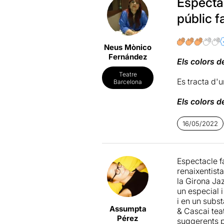
Espectac
públic f
A més, l'es
Neus Mònico
al jazz i a 
Fernández
experiència 
Els colors d
amb els mú
Teatre
Es tracta d'u
Barcelona
Els colors d
Val molt la 
Girona Jazz
banda de mús
tenor),
Jordi
16/05/2022
algun moment
Albert Clap
queda lleuger
els actors
Ma
Espectacle fa
Marcel Tom
renaixentist
conectar amb
Cal destaca
la Girona Ja
excepcionals
connectar a
un especial 
jazz i les m
enèrgica, que
i en un subs
Assumpta
& Cascai tea
Els colors d
Pérez
suggerents p
revolucionar