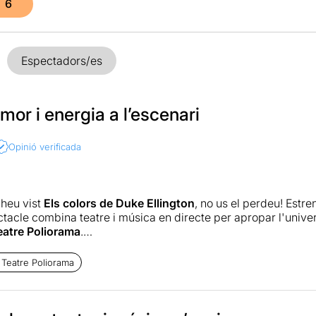
6
Espectadors/es
mor i energia a l’escenari
Opinió verificada
 heu vist
Els colors de Duke Ellington
, no us el perdeu! Estr
acle combina teatre i música en directe per apropar l'univers 
eatre Poliorama
.
 Teatre Poliorama
c
Marcel Tomàs
hi brilla com a mestre de cerimònies i show
amb humor, tendresa i molta energia. L'acompanya un diverti
ntrapunt perfecte a l'escena.