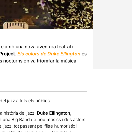
e amb una nova aventura teatral i
Project
.
Els colors de Duke Ellington
és
bs nocturns on va triomfar la música
l jazz a tots els públics.
a història del jazz,
Duke Ellingnton
,
on una Big Band de nou músics i dos actors
jazz, tot passant pel filtre humorístic i