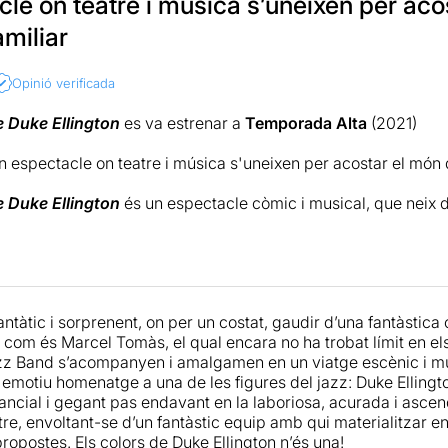
le on teatre i música s’uneixen per acos
amiliar
pectacle compta amb uns músics excepcionals, amb més d'un
Opinió verificada
les músiques improvisades, que fan vibrar cada nota i converte
única. Ja he vist altres propostes com la versió que va donar
e Duke Ellington
es va estrenar a
Temporada Alta
(2021)
sics amb
Noucents, el pianista de l'Oceà
n espectacle on teatre i música s'uneixen per acostar el món de
e Duke Ellington
és un espectacle còmic i musical, que neix d
pena veure
Els colors de Duke Ellington
. La
part musical és 
 Project
composta de nou músics:
Xavi Molina
(saxo alt i clar
ics que fan vibrar el jazz des del primer minut. Quan la mús
 Casas
(saxo tenor),
Tomàs Pujol
(contrabaix),
Aleix Cansell
 pot perdre una mica de força —especialment amb l’ús de màs
és
(trompeta),
Raúl Pérez
(bateria) i
Pablo Martín
(trombó); i 
ament fora de lloc—, però el conjunt final funciona i és molt a
rcel Tomàs
i
Toni Escribano.
ntàtic i sorprenent, on per un costat, gaudir d’una fantàstica 
às
a part de ser un bon mestre de cerimònies, és un gran sh
a com és Marcel Tomàs, el qual encara no ha trobat límit en el
 el públic. Al seu costat compartint escenari un divertidissi
r que
Marcel Tomàs
, amb el seu talent com a còmic i showm
zz Band s’acompanyen i amalgamen en un viatge escènic i musi
 amb més d'una dècada de trajectòria dedicada a crear projec
mb el públic d’una manera molt propera. L’acompanya una
bo
i emotiu homenatge a una de les figures del jazz: Duke Elling
úsiques improvisades.
 manté viu l’esperit de Duke Ellington.
tancial i gegant pas endavant en la laboriosa, acurada i asce
tre, envoltant-se d’un fantàstic equip amb qui materialitzar 
e Duke Ellington
és un espectacle de gran format inspirat en 
ropostes. Els colors de Duke Ellington n’és una!
 la música del segle XX.