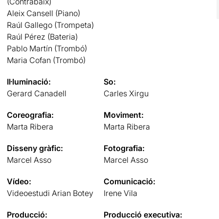
(Contrabaix)
Aleix Cansell (Piano)
Raúl Gallego (Trompeta)
Raúl Pérez (Bateria)
Pablo Martín (Trombó)
Maria Cofan (Trombó)
Il·luminació:
So:
Gerard Canadell
Carles Xirgu
Coreografia:
Moviment:
Marta Ribera
Marta Ribera
Disseny gràfic:
Fotografia:
Marcel Asso
Marcel Asso
Vídeo:
Comunicació:
Videoestudi Arian Botey
Irene Vila
Producció:
Producció executiva: