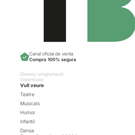
Canal oficial de venta
Compra 100% segura
Disseny i programació:
Copymouse
Vull veure
Teatre
Musicals
Humor
Infantil
Dansa