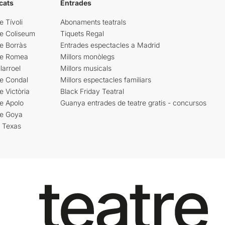
cats
Entrades
e Tívoli
Abonaments teatrals
re Coliseum
Tiquets Regal
e Borràs
Entrades espectacles a Madrid
re Romea
Millors monòlegs
larroel
Millors musicals
re Condal
Millors espectacles familiars
e Victòria
Black Friday Teatral
e Apolo
Guanya entrades de teatre gratis - concursos
re Goya
i Texas