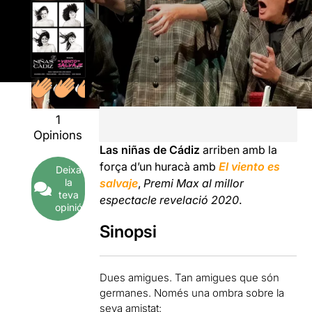
1
Opinions
Las niñas de Cádiz
arriben amb la
força d’un huracà amb
El viento es
Deixa
salvaje
,
Premi Max al millor
la
teva
espectacle revelació 2020
.
opinió
Sinopsi
Dues amigues. Tan amigues que són
germanes. Només una ombra sobre la
seva amistat: