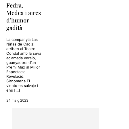
Pastor es un brillante
Fedra,
homenaje a la tragedia
Medea i aires
griega y al carnaval de
d’humor
Cádiz que de forma sutil se
cuela en las escenas
gadità
musicales. La música
marcaba el ritmo de la
La companyia Las
historia dándole un toque
Niñas de Cadiz
sarcástico a toda la trama.
arriben al Teatre
Condal amb la seva
aclamada versió,
La representación sin duda
guanyadors d’un
hace justicia a los
Premi Max al Millor
numerosos premios que
Espectacle
Revelació.
tiene la dramaturgia. Al
S’anomena El
finalizar la obra los aplausos
viento es salvaje i
no cabían en la sala de la
ens […]
Cuarta Pared en algún
rincón de Embajadores.
24 maig 2023