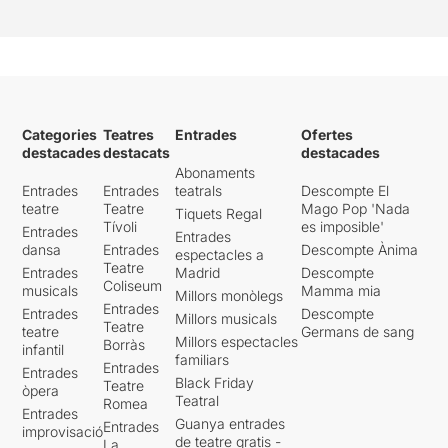
Categories
Teatres
Entrades
Ofertes
destacades
destacats
destacades
Abonaments
Entrades
Entrades
teatrals
Descompte El
teatre
Teatre
Mago Pop 'Nada
Tiquets Regal
Tívoli
es imposible'
Entrades
Entrades
dansa
Entrades
Descompte Ànima
espectacles a
Teatre
Entrades
Madrid
Descompte
Coliseum
musicals
Mamma mia
Millors monòlegs
Entrades
Entrades
Descompte
Millors musicals
Teatre
teatre
Germans de sang
Millors espectacles
Borràs
infantil
familiars
Entrades
Entrades
Black Friday
Teatre
òpera
Teatral
Romea
Entrades
Guanya entrades
Entrades
improvisació
de teatre gratis -
La