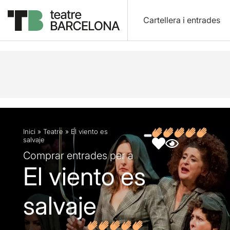
Cartellera i entrades
Descripció
Fitxa artística
Fotos i vídeos
Opin
Inici
»
Teatre
»
El viento es
salvaje
Comprar entrades per a
El viento es
salvaje