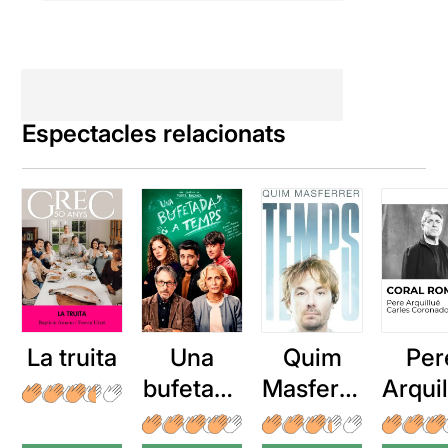
Espectacles relacionats
La truita
Una
Quim
Per
bufetada
Masferre
Arqui
a temps
r: Temps
: Cor