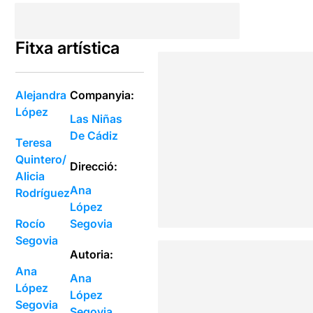
Fitxa artística
Alejandra
Companyia:
López
Las Niñas
De Cádiz
Teresa
Quintero/
Direcció:
Alicia
Ana
Rodríguez
López
Rocío
Segovia
Segovia
Autoria:
Ana
Ana
López
López
Segovia
Segovia