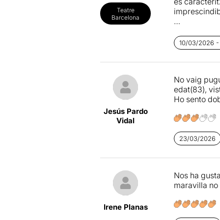
es caracteri
imprescindibl
Teatre
Barcelona
«Es lloga pi
ciutat. No t
10/03/2026 - 
El piset
és un
nostre país. 
No vaig pugu
trobar un hab
edat(83), vis
Ho sento dobl
El piset
ens m
surrealista.
Jesús Pardo
On és la dign
Vidal
El piset,
l'eq
23/03/2026
Nos ha gusta
maravilla no
Irene Planas