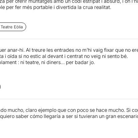
tza per oferir muntatges amb un codi estripat i absurd, i on l
e per fer més portable i divertida la crua realitat.
s moblat i amb moltes possibilitats! Situat al cor d’un del
inguis por i contacta amb nosaltres.»
Teatre Eòlia
a paròdia sobre la crisi immobiliària, un dels problemes més
El preu de l'habitatge s'ha convertit en el principal problema
er anar-hi. Al treure les entrades no m’hi vaig fixar que no 
itatge sigui un repte impossible. Accedir a un pis s'ha conver
ta i oïda si no estic al devant i centrat no veig ni sento bé.
ament : ni teatre, ni diners… per badar jo.
ostra una realitat preocupant, buscar un lloc on viure ha arr
itat i drets fonamentals?
uilibri perfecte entre denúncia i paròdia.
do mucho, claro ejemplo que con poco se hace mucho. Si co
 quiero saber cómo llegaría a ser si tuvieran un gran escenar