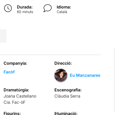
Durada:
Idioma:
60 minuts
Català
Companyia:
Direcció:
Facòf
Eu Manzanares
Dramatúrgia:
Escenografia:
Joana Castellano
Clàudia Serra
Cia. Fac-òF
Figurins:
Il·luminació: