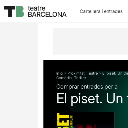
Cartellera i entrades
Descripció
Fitxa artística
Fotos i 
Inici
»
Proximitat
,
Teatre
»
El piset. Un thr
Comèdia
,
Thriller
Comprar entrades per a
El piset. Un 