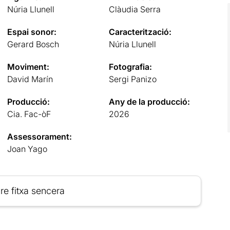
Núria Llunell
Clàudia Serra
Espai sonor:
Caracterització:
Gerard Bosch
Núria Llunell
Moviment:
Fotografia:
David Marín
Sergi Panizo
Producció:
Any de la producció:
Cia. Fac-òF
2026
Assessorament:
Joan Yago
re fitxa sencera