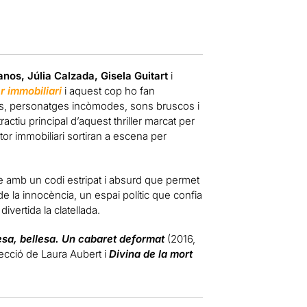
nos, Júlia Calzada, Gisela Guitart
i
er immobiliari
i aquest cop ho fan
ds, personatges incòmodes, sons bruscos i
tractiu principal d’aquest thriller marcat per
ctor immobiliari sortiran a escena per
e amb un codi estripat i absurd que permet
de la innocència, un espai polític que confia
vertida la clatellada.
esa, bellesa. Un cabaret deformat
(2016,
recció de Laura Aubert i
Divina de la mort