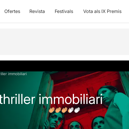
Ofertes
Revista
Festivals
Vota als IX Premis
vídeos
Opinions
Articles
iller immobiliari
thriller immobiliari