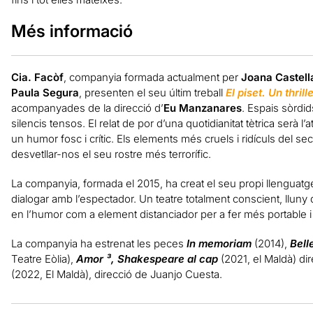
Més informació
Cia. Facòf
, companyia formada actualment per
Joana Castella
Paula Segura
, presenten el seu últim treball
El piset. Un thrill
acompanyades de la direcció d’
Eu Manzanares
. Espais sòrdi
silencis tensos. El relat de por d’una quotidianitat tètrica serà l’a
un humor fosc i crític. Els elements més cruels i ridículs del se
desvetllar-nos el seu rostre més terrorífic.
La companyia, formada el 2015, ha creat el seu propi llenguatg
dialogar amb l’espectador. Un teatre totalment conscient, lluny 
en l’humor com a element distanciador per a fer més portable i di
La companyia ha estrenat les peces
In memoriam
(2014),
Bell
Teatre Eòlia),
Amor ³, Shakespeare al cap
(2021, el Maldà) di
(2022, El Maldà), direcció de Juanjo Cuesta.