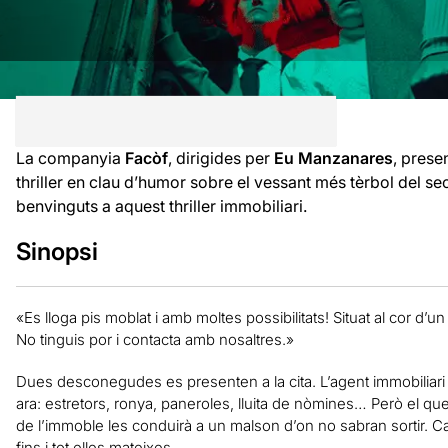
La companyia
Facòf
, dirigides per
Eu Manzanares
, prese
thriller en clau d’humor sobre el vessant més tèrbol del se
benvinguts a aquest thriller immobiliari.
Sinopsi
«Es lloga pis moblat i amb moltes possibilitats! Situat al cor d’u
No tinguis por i contacta amb nosaltres.»
Dues desconegudes es presenten a la cita. L’agent immobiliari
ara: estretors, ronya, paneroles, lluita de nòmines… Però el que
de l’immoble les conduirà a un malson d’on no sabran sortir. Ca
fins i tot elles mateixes.