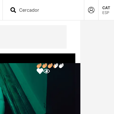
CAT
ESP