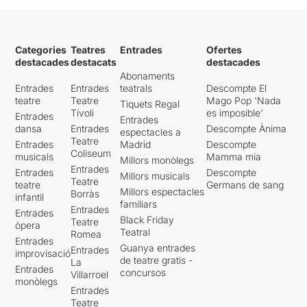
Categories
Teatres
Entrades
Ofertes
destacades
destacats
destacades
Abonaments
Entrades
Entrades
teatrals
Descompte El
teatre
Teatre
Mago Pop 'Nada
Tiquets Regal
Tívoli
es imposible'
Entrades
Entrades
dansa
Entrades
Descompte Ànima
espectacles a
Teatre
Entrades
Madrid
Descompte
Coliseum
musicals
Mamma mia
Millors monòlegs
Entrades
Entrades
Descompte
Millors musicals
Teatre
teatre
Germans de sang
Millors espectacles
Borràs
infantil
familiars
Entrades
Entrades
Black Friday
Teatre
òpera
Teatral
Romea
Entrades
Guanya entrades
Entrades
improvisació
de teatre gratis -
La
Entrades
concursos
Villarroel
monòlegs
Entrades
Teatre