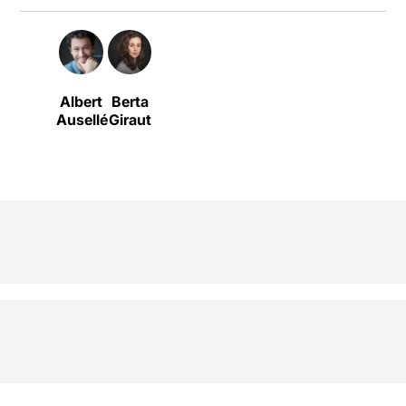
Albert
Berta
Ausellé
Giraut