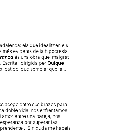
dalenca: els que idealitzen els
es més evidents de la hipocresia
eranza
és una obra que, malgrat
 Escrita i dirigida per
Quique
licat del que sembla; que, a
 la por pot ser més forta que la
i realista que, tot i certs girs
 naturals i amb una química
públic acompanyar-los al dormitori)
, sobretot, s’agraeix el seu ànim
os acoge entre sus brazos para
o lluny del maniqueisme habitual
ica doble vida, nos enfrentamos
 amor entre una pareja, nos
a esperanza por superar las
sorprendente… Sin duda me habéis