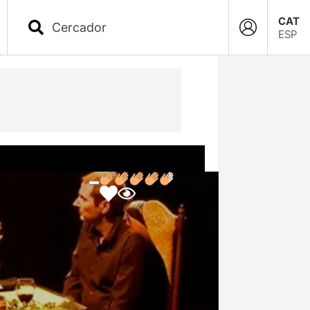
CAT
ESP