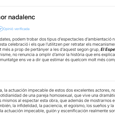
or nadalenc
Opinió verificada
dates, podem trobar dos tipus d’espectacles d’ambientació na
sta celebració i els que l’utilitzen per retratar els mecanism
 més a prop de pertànyer a les d’aquest segon grup,
El Esp
isme, no renuncia a omplir d’amor la història que ens explica.
l muntatge ens ve a dir que estimar és quelcom molt més comp
manca de comunicació malfereix de mort el vincle afectiu; que
pectacle té com a punts més destacables un text ben estructurat 
ats, funciona molt bé, i un parell d’actors creïbles, propers,
 Els nivells d’intimitat amb els que juguen (fins i tot, fan al 
eressants i, emocionalment, apropen al màxim la proposta. Però
, la actuación impecable de estos dos excelentes actores, n
matisos el conflicte, fer-lo real i, en definitiva, humanitzar-l
a cotidianidad de una pareja homosexual, que vive una dramát
es típics d’aquestes festes.
s mismos al espectar esta obra, que además de mostrarnos el
bién, la infidelidad, la paciencia, el egoísmo, los sueños y l
, la actuación impecable, guión y escenificación realmente 