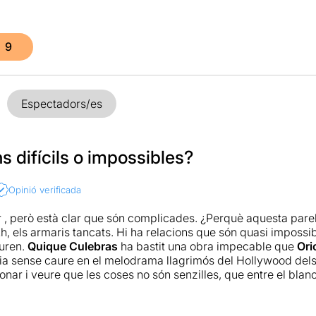
9
Espectadors/es
s difícils o impossibles?
Opinió verificada
r , però està clar que són complicades. ¿Perquè aquesta pare
h, els armaris tancats. Hi ha relacions que són quasi impossib
uren.
Quique Culebras
ha bastit una obra impecable que
Ori
ncia sense caure en el melodrama llagrimós del Hollywood del
ionar i veure que les coses no són senzilles, que entre el bla
cament infinita. Autèntic teatre d'aquell que no s'acaba una ve
ns fa pensar.