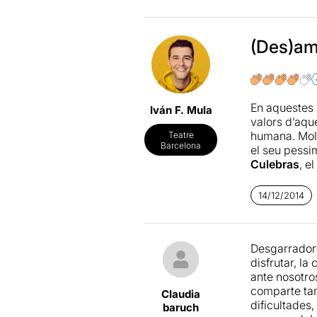
Llegir més
.
(Des)am
En aquestes 
Iván F. Mula
valors d’aque
humana. Molt
Teatre
Barcelona
el seu pessim
Culebras
, e
vegades, la 
veritat. L’es
14/12/2014
una mica forç
espectacular.
són molt int
Desgarradora
per dotar de 
disfrutar, l
dels product
ante nosotro
comparte tam
Claudia
dificultades
baruch