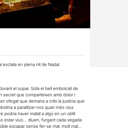
al esclata en plena nit de Nadal.
urant el sopar. Sota el bell embolcall de
món secret que comparteixen amb dolor i
mor ofegat que demana a crits la justícia que
obstina a paralitzar-nos quan més vius
tre podria haver matat a algú en un oblit
 no estar vius… diuen, furgant cada vegada
sible escapar sense fer-se mal, molt mal…