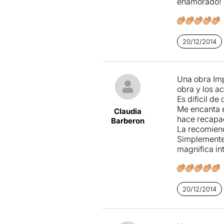
enamorado!
20/12/2014
Una obra Imp
obra y los a
Es dificil de
Me encanta e
Claudia
hace recapac
Barberon
La recomiend
Simplemente 
magnifica in
20/12/2014