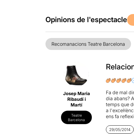
Opinions de l'espectacle
Recomanacions Teatre Barcelona
Relacion
Fa de mal di
Josep Maria
dia abans? A
Ribaudí i
temps que d
Martí
a l'excel·lè
Teatre
ens fa reflex
Barcelona
grisos pràcti
teatre que e
29/05/2014