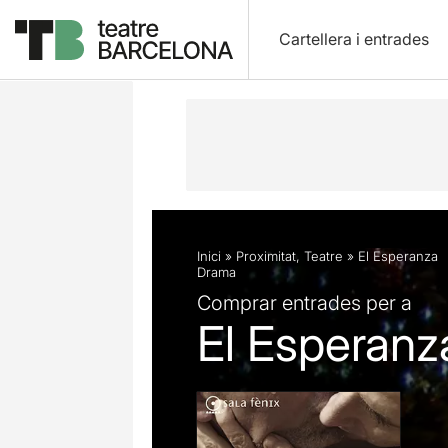
Cartellera i entrades
Descripció
Fitxa artística
Fotos i 
Inici
»
Proximitat
,
Teatre
»
El Esperanza
Drama
Comprar entrades per a
El Esperanz