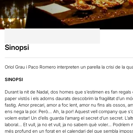
Sinopsi
Oriol Grau i Paco Romero interpreten un parella la crisi de la qu
SINOPSI
Durant la nit de Nadal, dos homes que s’estimen es fan regals d
paper vistós i els adorns daurats descobrim la fragilitat d’un 
fastig. Amor precari, amor a foc lent, amor nu fins als ossos, a
ens nega la por. Però…
Ah, la por! Aquest vell company que s’
volem estar! Un d’ells guarda l’amarg el secret d’un secret. L’al
laboral… Et vull, ja no et vull, ja no sabem què voler… Podríem
més profund en un forat en el calendari del que sembla impos