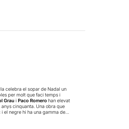
lla celebra el sopar de Nadal un
les per molt que faci temps i
ol Grau
i
Paco Romero
han elevat
s anys cinquanta. Una obra que
nc i el negre hi ha una gamma de
gada ha caigut el teló, l'autèntic