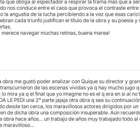
a que obliga al espectador a respirar la trama más que a ser
ido nos conduce entre el caos que provoca el contraste entre
do la angustia de la lucha percibiendo a la vez que esas cari
ebran cada triunfo justifican el título de la obra y su poesía 
rtas.
a merece navegar muchas retinas, buena marea!
la obra me gustó poder analizar con Quique su director y gra
ranscurrieron de las escenas vividas ya q hay mucho jugo q 
q lo mira ya q el final que yo imagine no es el q era en si al no
A LE PEDI una 2° parte jajaja otra obra q sea su continuación
vido desde tan cerca, los maravillosos actores dirigidos por 
cen de dicha obra una composición insuperable. Aún recue
ha obra hace años… un trabajo de años muy trabajado todo a
 maravilloso…