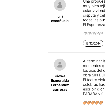
Una propuest
muy bien tej
estar vivien
disputa y cel
julia
todas las pue
escañuela
El Esperanz
19/12/2014
Al terminar 
momentos q t
los ojos del 
obra SIN DUD
Kiowa
El teatro vi
Esmeralda
culebras ha
Fernández
escribir dic
carreras
PARABAN fue