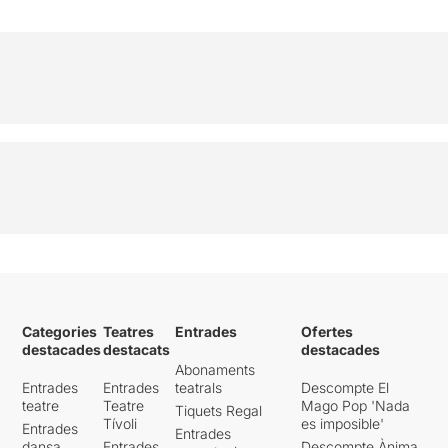
Categories
Teatres
Entrades
Ofertes
destacades
destacats
destacades
Abonaments
Entrades
Entrades
teatrals
Descompte El
teatre
Teatre
Mago Pop 'Nada
Tiquets Regal
Tívoli
es imposible'
Entrades
Entrades
dansa
Entrades
Descompte Ànima