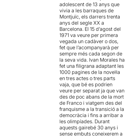
teatreros "un triplet". Però,
gran versatilitat que manté
adolescent de 13 anys que
tot i que la durada de
el públic que omplia la sala
vivia a les barraques de
l'espectacle és llarga, una
Fabià Puigserver del Teatre
Montjuïc, els darrers trenta
primera part 1 h 20' amb una
Lliure de Montjuic clavat a
anys del segle XX a
pausa de 15', una segona
les cadires durant les més
Barcelona. El 15 d’agost del
part de 1 h 25' amb una
de quatre hores que dura
1971 va veure per primera
pausa de 15' i una tercera
l’espectacle.
vegada un cadàver o dos,
part d'1 h 05', no es fa per
fet que l’acompanyarà per
res gens pesada.
sempre més cada segon de
la seva vida. Ivan Morales ha
El
día
del
Watusi
narra les
fet una filigrana adaptant les
aventures de
Fernando
1000 pagines de la novel·la
Atienza,
un jove arribista
en tres actes o tres parts
que creix en les xaboles de
vaja, que bé es podrien
Montjuïc i descobreix, les
veure per separat ja que van
diferents cares de la
des de poc abans de la mort
Barcelona del
de Franco i viatgem des del
tardofranquisme i la
franquisme a la transició a la
Transició; un personatge a
democràcia i fins a arribar a
través del qual viatgem des
les olimpíades. Durant
de les acaballes del
aquests gairebé 30 anys i
franquisme fins a la
sense embuts coneixerem a
Barcelona olímpica del 92.