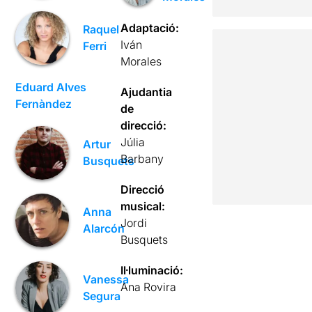
Adaptació:
Raquel
Iván
Ferri
Morales
Eduard Alves
Ajudantia
Fernàndez
de
direcció:
Júlia
Artur
Barbany
Busquets
Direcció
musical:
Anna
Jordi
Alarcón
Busquets
Il·luminació:
Vanessa
Ana Rovira
Segura