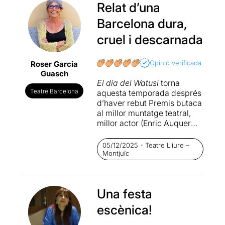
Relat d’una
Barcelona dura,
cruel i descarnada
Opinió verificada
Roser Garcia
Guasch
El día del Watusi
torna
Teatre Barcelona
aquesta temporada després
d’haver rebut Premis butaca
al millor muntatge teatral,
millor actor (Enric Auquer
que ja no actua a la
reposició) i millor actor de
05/12/2025 - Teatre Lliure –
repartiment (Guillem Balart,
Montjuïc
actual protagonista) l’any
2024 i haver rebut també 6
guardons als
Premis de la
Una festa
Crítica d’Arts escèniques
l’any 2025. Amb aquests
escènica!
antecedents d'èxit, ja
anàvem predisposades a