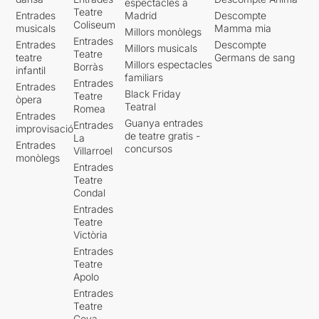
espectacles a
Teatre
Entrades
Madrid
Descompte
Coliseum
musicals
Mamma mia
Millors monòlegs
Entrades
Entrades
Descompte
Millors musicals
Teatre
teatre
Germans de sang
Millors espectacles
Borràs
infantil
familiars
Entrades
Entrades
Black Friday
Teatre
òpera
Teatral
Romea
Entrades
Guanya entrades
Entrades
improvisació
de teatre gratis -
La
Entrades
concursos
Villarroel
monòlegs
Entrades
Teatre
Condal
Entrades
Teatre
Victòria
Entrades
Teatre
Apolo
Entrades
Teatre
Goya