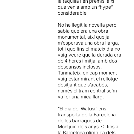
la taquilla i en premis, així
l'equip artístic. Un equip
només ens ha fet un retrat
que venia amb un “hype”
artístic brutal.
Enric Auquer,
de la part més fosca de
considerable.
Guillem Balart, David
l’època i ens recorda que no
Climent, Bruna Cusí,
tot va ser fàcil.
No he llegit la novel·la però
Raquel Ferri, Vicenta
sabia que era una obra
Ndongo i Xavi Sáez.
Tots
Aquesta trilogia ha estat
monumental, així que ja
ells, tret d'Auquer,
adaptada per
Iván Morales
m’esperava una obra llarga,
interpreten més d'un
en forma de teatre en tres
tot i que fins el mateix dia no
personatge durant l'obra.
actes. Morales n’és també el
vaig veure que la durada era
director i descriu
de 4 hores i mitja, amb dos
TOTS estan
perfectament l’ambient del
descansos inclosos.
EXTRAORDINARIS
.
Però
barraquisme de Montjuïc
Tanmateix, en cap moment
dins dels extraordinaris
dels anys 70, les dificultats
vaig estar mirant el rellotge
(opinió personal) estan els
per sobreviure i la il·lusió per
desitjant que s’acabés,
superextraordinaris, com
tirar endavant. El
només el tram central se’m
Guillem Balart, Raquel Ferri
protagonista, (Fernando
va fer una mica llarg.
i David Climent, i un fora de
Atienza a la novel·la), neix en
sèrie, brutal, fascinant,
aquest lloc on la
“El dia del Watusi” ens
immens i incommensurable
supervivència era prioritària
transporta de la Barcelona
Enric Auquer, que amb
i, sense que ell ho decidís,
de les barraques de
aquesta interpretació, la de
s’endinsa en la BCN més
Montjuïc dels anys 70 fins a
l'arribista Fernando
dura i descarnada. En
la Barcelona olímpica dels
Atienza, s'ha guanyat la