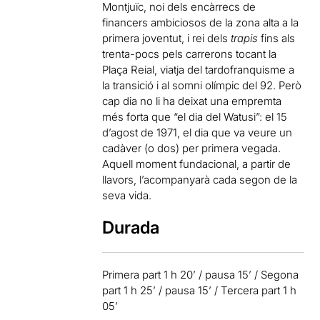
Montjuïc, noi dels encàrrecs de
financers ambiciosos de la zona alta a la
primera joventut, i rei dels
trapis
fins als
trenta-pocs pels carrerons tocant la
Plaça Reial, viatja del tardofranquisme a
la transició i al somni olímpic del 92. Però
cap dia no li ha deixat una empremta
més forta que “el dia del Watusi”: el 15
d’agost de 1971, el dia que va veure un
cadàver (o dos) per primera vegada.
Aquell moment fundacional, a partir de
llavors, l’acompanyarà cada segon de la
seva vida.
Durada
Primera part 1 h 20’ / pausa 15’ / Segona
part 1 h 25’ / pausa 15’ / Tercera part 1 h
05’