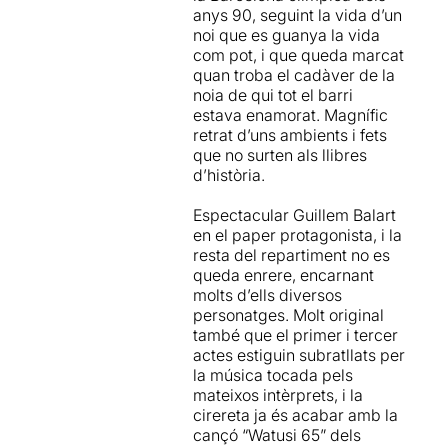
ambients de precarietat és
anys 90, seguint la vida d’un
meva més absoluta
necessari tenir figures
noi que es guanya la vida
admiració.
mítiques que els allunyin de
com pot, i que queda marcat
tot allò. Va ser el Watusi qui
quan troba el cadàver de la
El que fa l'Enric Auquer és
va anar acompanyant durant
noia de qui tot el barri
únic, estratosfèric,
tota la vida al protagonista
estava enamorat. Magnífic
prodigiós, històric.
d’aquesta història, un
retrat d’uns ambients i fets
LITERALMENT, ho dona tot
Guillem Balart
que hi deixa
que no surten als llibres
dalt de l'escenari. És tan
la pell en cada
d’història.
bon actor, que és capaç,
representació, que sap com
amb tan sols la paraula i la
transmetre els sentiments
Espectacular Guillem Balart
interpretació, de construir
d’impotència quan és
en el paper protagonista, i la
les imatges del text en un
arrossegat per camins que
resta del repartiment no es
escenari sense a penes
no hauria volgut mai.
queda enrere, encarnant
escenografia.
molts d’ells diversos
En un escenari senzill però
personatges. Molt original
El día del Watus
i és una
que ocupa tota la planta del
també que el primer i tercer
adaptació d'
Iván Morales
teatre es belluguen els
actes estiguin subratllats per
de la novel·la homònima de
actors i actrius de banda a
la música tocada pels
Francisco Casavella,
Premi
banda amb molt pocs
mateixos intèrprets, i la
Nadal
2008. Es va publicar
elements escènics (llevat
cirereta ja és acabar amb la
en tres entregues per
dels instruments musicals)
cançó “Watusi 65” dels
decisió de l'editor
Claudio
que van apareixent i