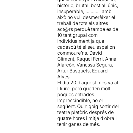
La música és essencial en
històric, brutal, bestial, únic,
aquest muntatge
, és un
insuperable, ………. i amb
dels elements protagonistes.
això no vull desmerèixer el
Dirigida per
Jordi
treball de tots els altres
Busquets,
la música està
act@rs perquè també és de
present constantment, ja
10 tant grupal com
sigui per acompanyar
individualment ja que
emocionalment als
cadascú té el seu espai on
personatges, per definir el
commoure’ns. David
mateix artefacte escènic,
Climent, Raquel Ferri, Anna
per aportar ritme, per
Alarcón, Vanessa Segura,
convertir el ritual teatral en
Artur Busquets, Eduard
una festa, o fins i tot per
Alves
ajudar a aprofundir en la
El dia 20 d’aquest mes va al
dimensió més religiosa del
Lliure, però queden molt
viatge dels personatges.
poques entrades.
Imprescindible, no el
El text és meravellós, els
següent. Quin goig sortir del
actors extraordinaris, la
teatre pletòric després de
posada en escena molt
quatre hores i mitja d’obra i
original i la direcció d'Iván
tenir ganes de més.
Morales precisa i del tot
encertada.
S'ha de