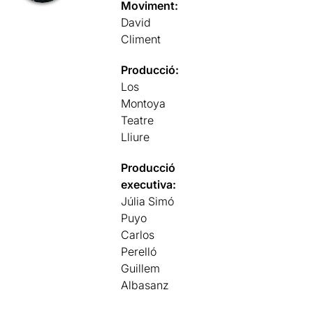
Moviment:
David
Climent
Producció:
Los
Montoya
Teatre
Lliure
Producció
executiva:
Júlia Simó
Puyo
Carlos
Perelló
Guillem
Albasanz