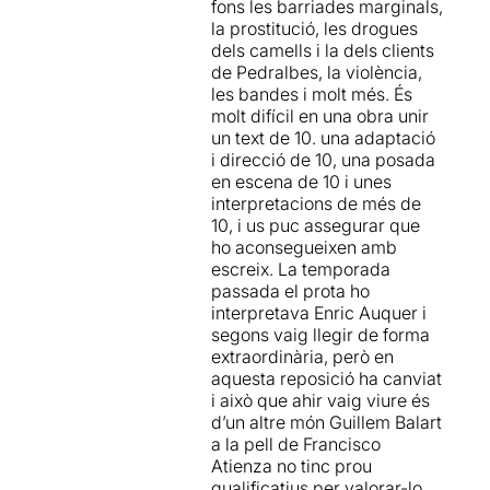
fons les barriades marginals,
El dia que li canvia la vida és
la prostitució, les drogues
el 15 d'agost del 1971, quan
dels camells i la dels clients
veu un cadàver per primera
de Pedralbes, la violència,
vegada. L'anomenat 'Dia del
les bandes i molt més. És
Watusi'.
molt difícil en una obra unir
un text de 10. una adaptació
En la seva novel·la
Casavella
i direcció de 10, una posada
parla sense embuts de la
en escena de 10 i unes
lluita de classes.
Casavella
interpretacions de més de
construeix un retrat de
10, i us puc assegurar que
l'ambient d'una ciutat
ho aconsegueixen amb
silenciada, la de les
escreix. La temporada
barraques, la de les
passada el prota ho
barriades conflictives, la de
interpretava Enric Auquer i
la droga, la prostitució, la
segons vaig llegir de forma
violència, les bandes, els
extraordinària, però en
mites i els personatges
aquesta reposició ha canviat
conflictius.
i això que ahir vaig viure és
d’un altre món Guillem Balart
Es tracta d'un muntatge
a la pell de Francisco
extremadament teatral, amb
Atienza no tinc prou
música en directe.
qualificatius per valorar-lo,