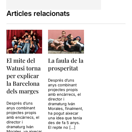
Articles relacionats
El mite del
La faula de la
Watusi torna
prosperitat
per explicar
Després d’uns
la Barcelona
anys combinant
dels marges
projectes propis
amb encàrrecs, el
director i
Després d’uns
dramaturg Iván
anys combinant
Morales, finalment,
projectes propis
ha pogut aixecar
amb encàrrecs, el
una idea que tenia
director i
des de fa 5 anys.
dramaturg Iván
El repte no […]
Morales, va aixecar