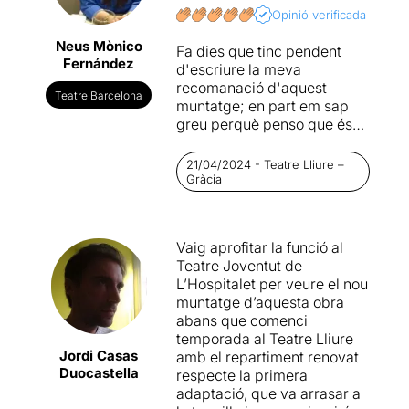
passar una bona tarda-nit.
Opinió verificada
Neus Mònico
Fa dies que tinc pendent
Francisco Casavella
va
Fernández
d'escriure la meva
escriure
El día del Watusi
en
recomanació d'aquest
forma de trilogia formada
Teatre Barcelona
muntatge; en part em sap
per
Los juegos feroces
greu perquè penso que és
(2002),
Viento y joyas
un dels millors muntatges
(2002) i
El idioma imposible
teatrals que he vist
(2003) que el va consagrar
21/04/2024 - Teatre Lliure –
últimament, però com les
com a una figura literària
Gràcia
entrades estan del tot
destacada a la narrativa
exhaurides, em dono per
espanyola. És una visió molt
excusada.
pessimista de la transició
Vaig aprofitar la funció al
De totes maneres tornarà a
espanyola que deixa de
Teatre Joventut de
programar-se; tot i que pel
banda moments molt
L’Hospitalet per veure el nou
que he escoltat, ho
importants de canvi en
muntatge d’aquesta obra
interpretaran uns altres
aquell moment, com la mort
abans que comenci
actors. Llàstima, perquè una
del dictador, la fi de 40 anys
temporada al Teatre Lliure
de les millors coses que té
de repressió, la legalització
Jordi Casas
amb el repartiment renovat
aquesta adaptació, a banda
dels partits polítics i la il·lusió
Duocastella
respecte la primera
del text, la posada en
per una democràcia
adaptació, que va arrasar a
escena i la direcció, és
parlamentaria. L’autor