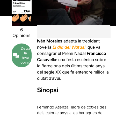
6
Opinions
Iván Morales
adapta la trepidant
novel·la
El día del Watusi
, que va
Deixa
la
consagrar el Premi Nadal
Francisco
teva
Casavella
: una festa escènica sobre
opinió
la Barcelona dels últims trenta anys
del segle XX que fa entendre millor la
ciutat d’avui.
Sinopsi
Fernando Atienza, lladre de cotxes des
dels catorze anys a les barraques de