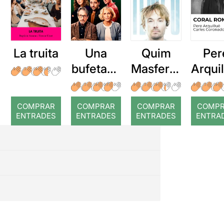
La truita
Una
Quim
Per
bufetada
Masferre
Arqui
a temps
r: Temps
: Cor
romp
COMPRAR
COMPRAR
COMPRAR
COMP
ENTRADES
ENTRADES
ENTRADES
ENTRA