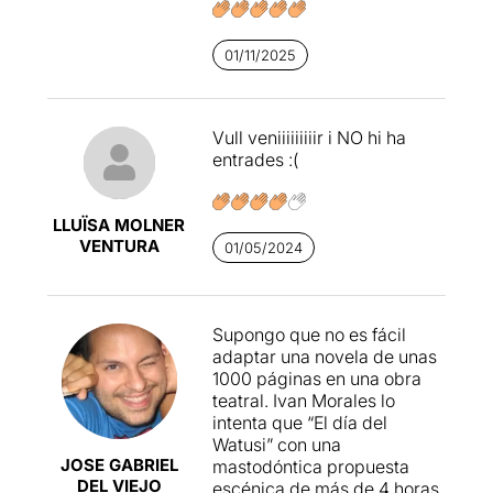
reconèixer que l'
Ivan
Morales
és un crac, ja que
01/11/2025
ha sabut extreure tot el
potencial de la novel·la de
Francisco Casavella
i el de
tots els actors que hi surten
Vull veniiiiiiiiir i NO hi ha
a escena.
entrades :(
El día del Watusi
és una
festa escènica sobre la
LLUÏSA MOLNER
Barcelona dels últims trenta
VENTURA
01/05/2024
anys del segle xx que fa
entendre millor la ciutat
d'avui.
Supongo que no es fácil
Imprescindible!
adaptar una novela de unas
1000 páginas en una obra
teatral. Ivan Morales lo
intenta que “El día del
Watusi” con una
JOSE GABRIEL
mastodóntica propuesta
DEL VIEJO
escénica de más de 4 horas.