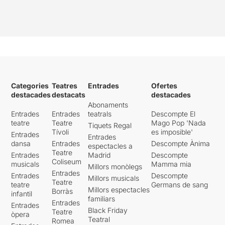
Categories
Teatres
Entrades
Ofertes
destacades
destacats
destacades
Abonaments
Entrades
Entrades
teatrals
Descompte El
teatre
Teatre
Mago Pop 'Nada
Tiquets Regal
Tívoli
es imposible'
Entrades
Entrades
dansa
Entrades
Descompte Ànima
espectacles a
Teatre
Entrades
Madrid
Descompte
Coliseum
musicals
Mamma mia
Millors monòlegs
Entrades
Entrades
Descompte
Millors musicals
Teatre
teatre
Germans de sang
Millors espectacles
Borràs
infantil
familiars
Entrades
Entrades
Black Friday
Teatre
òpera
Teatral
Romea