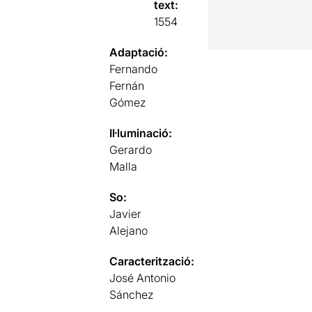
text:
1554
Adaptació:
Fernando
Fernán
Gómez
Il·luminació:
Gerardo
Malla
So:
Javier
Alejano
Caracterització:
José Antonio
Sánchez