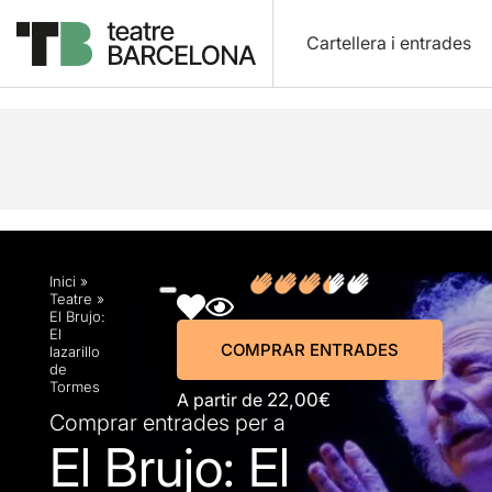
Cartellera i entrades
Descripció
Horaris
Fitxa artística
Fotos i víd
Inici
»
Teatre
»
El Brujo:
El
COMPRAR ENTRADES
lazarillo
de
Tormes
A partir de
22,00€
Comprar entrades per a
El Brujo: El