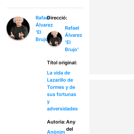
Rafael
Direcció:
Álvarez
Rafael
'El
Álvarez
Brujo'
'El
Brujo'
Títol original:
La vida de
Lazarillo de
Tormes y de
sus fortunas
y
adversidades
Autoria:
Any
del
Anònim