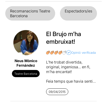
Recomanacions Teatre
Espectadors/es
Barcelona
El Brujo m’ha
embruixat!
Opinió verificada
Neus Mònico
L’he trobat divertida,
Fernández
original, ingeniosa... en fi,
m’ha encantat!
Teatre Barcelona
Feia temps que havia sentit
parlar de Rafael Álvarez,
El
Brujo
, i la veritat és que tenia
09/04/2015
moltes ganes de anar-lo a
veure. De seguida que ens
vam assabentar que venia a