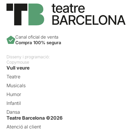
Canal oficial de venta
Compra 100% segura
Disseny i programació:
Copymouse
Vull veure
Teatre
Musicals
Humor
Infantil
Dansa
Teatre Barcelona ©2026
Atenció al client