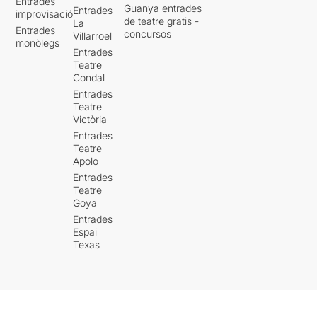
Entrades
Guanya entrades
Entrades
improvisació
de teatre gratis -
La
Entrades
concursos
Villarroel
monòlegs
Entrades
Teatre
Condal
Entrades
Teatre
Victòria
Entrades
Teatre
Apolo
Entrades
Teatre
Goya
Entrades
Espai
Texas