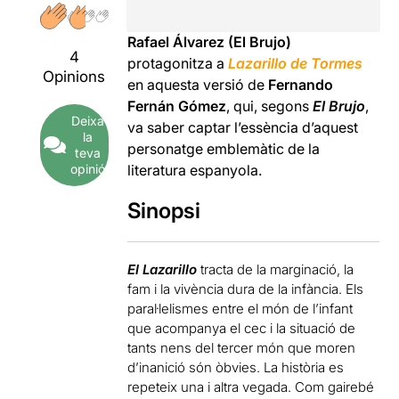
Rafael Álvarez (El Brujo)
4
protagonitza a
Lazarillo de Tormes
Opinions
en aquesta versió de
Fernando
Fernán Gómez
, qui, segons
El Brujo
,
Deixa
va saber captar l’essència d’aquest
la
personatge emblemàtic de la
teva
opinió
literatura espanyola.
Sinopsi
El Lazarillo
tracta de la marginació, la
fam i la vivència dura de la infància. Els
paral·lelismes entre el món de l’infant
que acompanya el cec i la situació de
tants nens del tercer món que moren
d’inanició són òbvies. La història es
repeteix una i altra vegada. Com gairebé