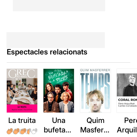
Espectacles relacionats
La truita
Una
Quim
Per
bufetada
Masferre
Arqui