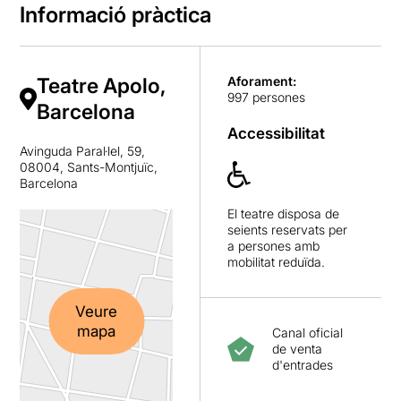
Informació pràctica
Teatre Apolo,
Aforament:
997 persones
Barcelona
Accessibilitat
Avinguda Paral·lel, 59,
08004, Sants-Montjuïc,
Barcelona
El teatre disposa de
seients reservats per
a persones amb
mobilitat reduïda.
Veure
mapa
Canal oficial
de venta
d'entrades