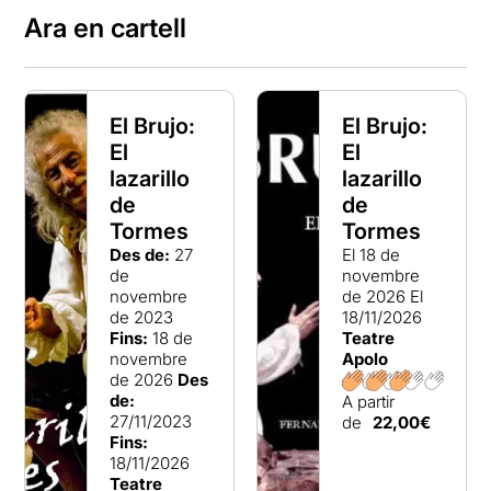
Ara en cartell
El Brujo:
El Brujo:
El
El
lazarillo
lazarillo
de
de
Tormes
Tormes
Des de:
27
El 18 de
de
novembre
novembre
de 2026
El
de 2023
18/11/2026
Fins:
18 de
Teatre
novembre
Apolo
de 2026
Des
de:
A partir
27/11/2023
de
22,00€
Fins:
18/11/2026
Teatre