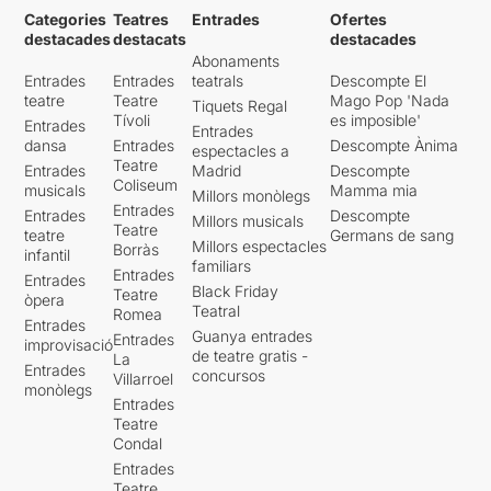
Categories
Teatres
Entrades
Ofertes
destacades
destacats
destacades
Abonaments
Entrades
Entrades
teatrals
Descompte El
teatre
Teatre
Mago Pop 'Nada
Tiquets Regal
Tívoli
es imposible'
Entrades
Entrades
dansa
Entrades
Descompte Ànima
espectacles a
Teatre
Entrades
Madrid
Descompte
Coliseum
musicals
Mamma mia
Millors monòlegs
Entrades
Entrades
Descompte
Millors musicals
Teatre
teatre
Germans de sang
Millors espectacles
Borràs
infantil
familiars
Entrades
Entrades
Black Friday
Teatre
òpera
Teatral
Romea
Entrades
Guanya entrades
Entrades
improvisació
de teatre gratis -
La
Entrades
concursos
Villarroel
monòlegs
Entrades
Teatre
Condal
Entrades
Teatre