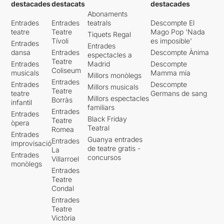
destacades
destacats
destacades
Abonaments
Entrades
Entrades
teatrals
Descompte El
teatre
Teatre
Mago Pop 'Nada
Tiquets Regal
Tívoli
es imposible'
Entrades
Entrades
dansa
Entrades
Descompte Ànima
espectacles a
Teatre
Entrades
Madrid
Descompte
Coliseum
musicals
Mamma mia
Millors monòlegs
Entrades
Entrades
Descompte
Millors musicals
Teatre
teatre
Germans de sang
Millors espectacles
Borràs
infantil
familiars
Entrades
Entrades
Black Friday
Teatre
òpera
Teatral
Romea
Entrades
Guanya entrades
Entrades
improvisació
de teatre gratis -
La
Entrades
concursos
Villarroel
monòlegs
Entrades
Teatre
Condal
Entrades
Teatre
Victòria