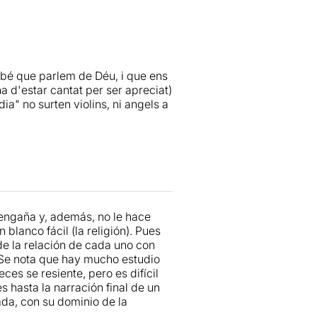
aula.
t humana que tenim tots nosaltres
l poder d’algun ésser superior.
ria que no hagin tingut creences
 bé que parlem de Déu, i que ens
la seva existència, per poder
a d'estar cantat per ser apreciat)
de la vida.
a" no surten violins, ni angels a
, una dona que pateix una crisi
e descobreix la necessitat de
espectacle a la Sala Fènix. Amb
 poder enfrontar-se als entrebancs
és omnipresent i l’ànima de tota la
t és creure en un mateix.
 de l’humor, posseeix un gran
ecessita un actor i un espectador
que li agrada el que fa. S’ho
 engaña y, además, no le hace
ticular. Amb un inici suggestiu i
blanco fácil (la religión). Pues
una caiguda als inferns que m'ha
de la relación de cada uno con
.
. Se nota que hay mucho estudio
eces se resiente, pero es difícil
djunt.
s hasta la narración final de un
da, con su dominio de la