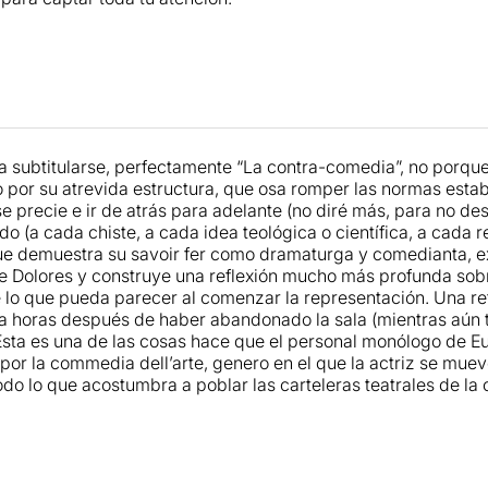
a subtitularse, perfectamente “La contra-comedia”, no porque 
o por su atrevida estructura, que osa romper las normas est
se precie e ir de atrás para adelante (no diré más, para no de
odo (a cada chiste, a cada idea teológica o científica, a cada 
e demuestra su savoir fer como dramaturga y comedianta, exp
de Dolores y construye una reflexión mucho más profunda sob
 lo que pueda parecer al comenzar la representación. Una re
a horas después de haber abandonado la sala (mientras aún te
 Esta es una de las cosas hace que el personal monólogo de 
 por la commedia dell’arte, genero en el que la actriz se mue
todo lo que acostumbra a poblar las carteleras teatrales de 