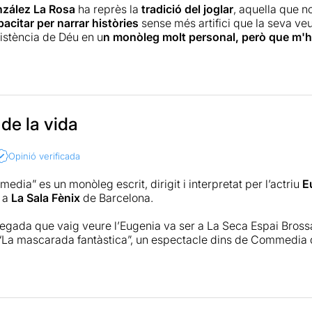
zález La Rosa
ha reprès la
tradició del joglar
, aquella que 
acitar per narrar històries
sense més artifici que la seva veu
xistència de Déu en u
n monòleg molt personal, però que m'h
'una turmentada senyora, la Dolores, amb angoixa existencial i 
 d'una manera molt lúdica i entretinguda els punts clau que
 d'un Ser Suprem.
L'exhaustiva recerca sobre espiritualitat
, 
 l'artista ha realitzat al llarg de cinc anys per tal de prepar
t didàctica que aporta informació interessant sobre la nos
 de la vida
fort de l'espectacle és la
gran expressivitat i riquesa interpre
Opinió verificada
 - on es nota la llarga trajectòria en Commedia dell'Arte i teat
coltant les aventures al llarg del camí espiritual de la prota
edia” es un monòleg escrit, dirigit i interpretat per l’actriu
E
c i ganes d'entretenir i fer riure
, gaudeixes veient l'actriu do
 a
La Sala Fènix
de Barcelona.
e una infinitat de personatges, cantar a cappella o explicar u
egada que vaig veure l’Eugenia va ser a La Seca Espai Bro
 “La mascarada fantàstica”, un espectacle dins de Commedia del
ig descobrir a una gran artista còmica.
edia” és la primera part d’una trilogia que presenta en solita
ió, han donat com a resultat una obra divertida, trepidant, e
e amb una sola actriu, que busca la complicitat del públic, 