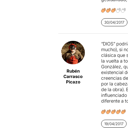
30/04/2017
“DIOS” podrí
mucho), si n
clásica que 
la vuelta a t
González, qu
Rubén
existencial 
Carrasco
creencias de
Picazo
por la cabez
de la obra).
influenciado
diferente a 
19/04/2017