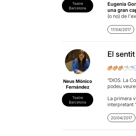
Eugenia Gon
Teatre
Barcelona
una gran cap
(o no) de l'e
La història d
17/04/2017
per explorar
l'existència
evolutiva que
una peça mol
El sentit
L'altre punt 
del seu ofici
embadalit es
“DIOS. La Com
Neus Mònico
instint de jo
podeu veure
Fernández
transformar-s
La primera v
Teatre
Barcelona
interpretant
en el que va
20/04/2017
“DIOS. La com
experimentac
Un espectacl