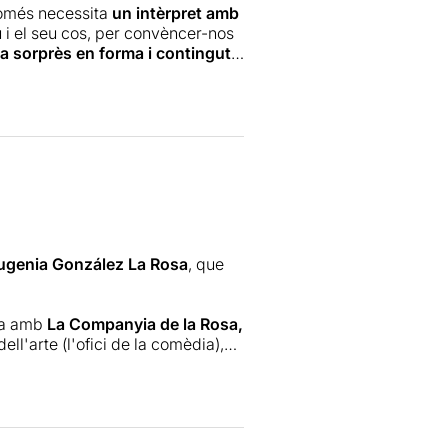
només necessita
un intèrpret amb
 i el seu cos, per convèncer-nos
a sorprès en forma i contingut
.
al·lèrgia social, és el trampolí
 argumenten o reproven
teologia, neuroteologia o ciència
ar l'espectacle converteix DIOS en
tra (fràgil) naturalesa humana
.
tativa de l'Eugenia
. Es fa valer
re gestual- per mantenir al públic
gonista. Amb un
omnipresent
ugenia González La Rosa
, que
minar l'escenari amb precisió i
na faula.
ssa amb
La Companyia de la Rosa,
l'arte (l'ofici de la comèdia),
ri. Cinc anys d'investigació i
sbojarrada i plena de sorpreses.
es transforma en un munt de