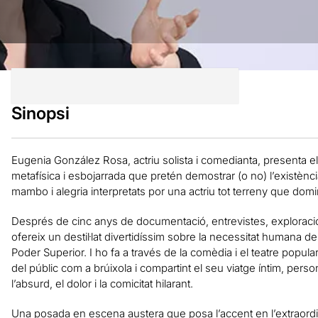
Sinopsi
Eugenia González Rosa, actriu solista i comedianta, presenta 
metafísica i esbojarrada que pretén demostrar (o no) l’existèn
mambo i alegria interpretats por una actriu tot terreny que dom
Després de cinc anys de documentació, entrevistes, exploració pe
ofereix un destil·lat divertidíssim sobre la necessitat humana d
Poder Superior. I ho fa a través de la comèdia i el teatre popul
del públic com a brúixola i compartint el seu viatge íntim, perso
l’absurd, el dolor i la comicitat hilarant.
Una posada en escena austera que posa l’accent en l’extraordin