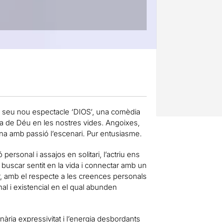
el seu nou espectacle ‘DIOS’, una comèdia
cia de Déu en les nostres vides. Angoixes,
ina amb passió l’escenari. Pur entusiasme.
rsonal i assajos en solitari, l’actriu ens
e buscar sentit en la vida i connectar amb un
ar, amb el respecte a les creences personals
nal i existencial en el qual abunden
ària expressivitat i l’energia desbordants