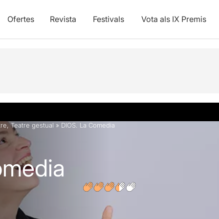
Ofertes
Revista
Festivals
Vota als IX Premis
vídeos
Opinions
Articles
tre
,
Teatre gestual
»
DIOS. La Comedia
omedia