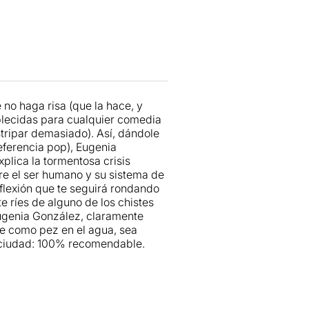
no haga risa (que la hace, y
ablecidas para cualquier comedia
stripar demasiado). Así, dándole
referencia pop), Eugenia
lica la tormentosa crisis
re el ser humano y su sistema de
flexión que te seguirá rondando
 ríes de alguno de los chistes
Eugenia González, claramente
ve como pez en el agua, sea
la ciudad: 100% recomendable.