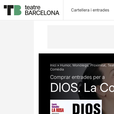
Cartellera i entrades
Descripció
Fitxa artística
Fotos i 
Inici
»
Humor
,
Monòlegs
,
Proximitat
,
Tea
Comèdia
Comprar entrades per a
DIOS. La C