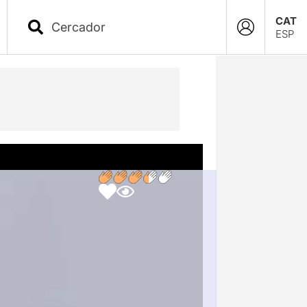
CAT
ESP