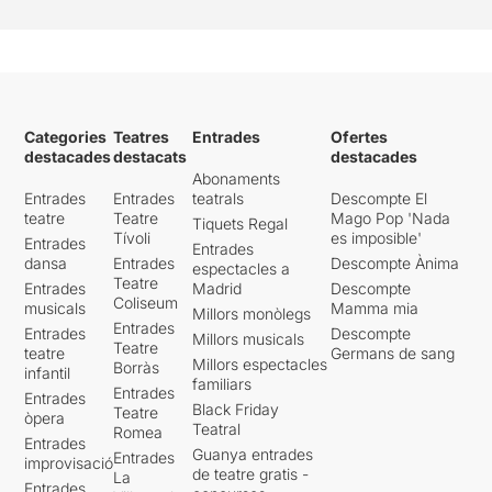
Categories
Teatres
Entrades
Ofertes
destacades
destacats
destacades
Abonaments
Entrades
Entrades
teatrals
Descompte El
teatre
Teatre
Mago Pop 'Nada
Tiquets Regal
Tívoli
es imposible'
Entrades
Entrades
dansa
Entrades
Descompte Ànima
espectacles a
Teatre
Entrades
Madrid
Descompte
Coliseum
musicals
Mamma mia
Millors monòlegs
Entrades
Entrades
Descompte
Millors musicals
Teatre
teatre
Germans de sang
Millors espectacles
Borràs
infantil
familiars
Entrades
Entrades
Black Friday
Teatre
òpera
Teatral
Romea
Entrades
Guanya entrades
Entrades
improvisació
de teatre gratis -
La
Entrades