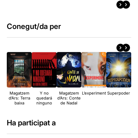
Conegut/da per
Magatzem
Y no
Magatzem
L’experiment
Superpoder
d’Ars: Terra
quedará
d’Ars: Conte
baixa
ninguno
de Nadal
Ha participat a