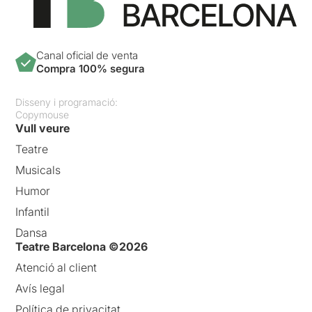
Canal oficial de venta
Compra 100% segura
Disseny i programació:
Copymouse
Vull veure
Teatre
Musicals
Humor
Infantil
Dansa
Teatre Barcelona ©2026
Atenció al client
Avís legal
Política de privacitat