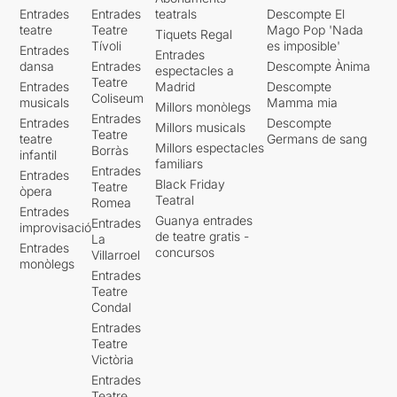
Entrades
Entrades
teatrals
Descompte El
teatre
Teatre
Mago Pop 'Nada
Tiquets Regal
Tívoli
es imposible'
Entrades
Entrades
dansa
Entrades
Descompte Ànima
espectacles a
Teatre
Entrades
Madrid
Descompte
Coliseum
musicals
Mamma mia
Millors monòlegs
Entrades
Entrades
Descompte
Millors musicals
Teatre
teatre
Germans de sang
Millors espectacles
Borràs
infantil
familiars
Entrades
Entrades
Black Friday
Teatre
òpera
Teatral
Romea
Entrades
Guanya entrades
Entrades
improvisació
de teatre gratis -
La
Entrades
concursos
Villarroel
monòlegs
Entrades
Teatre
Condal
Entrades
Teatre
Victòria
Entrades
Teatre