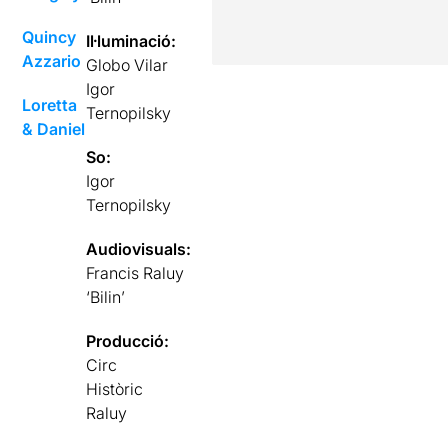
Quincy
Il·luminació:
Azzario
Globo Vilar
Igor
Loretta
Ternopilsky
& Daniel
So:
Igor
Ternopilsky
Audiovisuals:
Francis Raluy
‘Bilin’
Producció:
Circ
Històric
Raluy