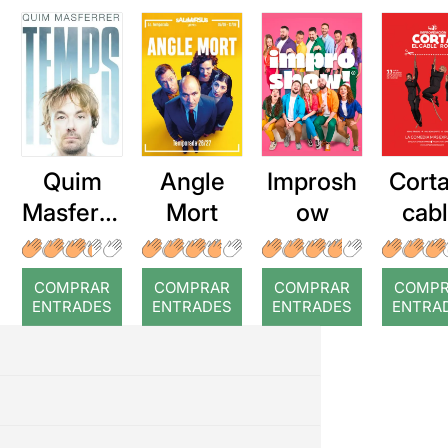
Quim
Angle
Improsh
Corta
Masferre
Mort
ow
cab
r: Temps
roj
COMPRAR
COMPRAR
COMPRAR
COMP
ENTRADES
ENTRADES
ENTRADES
ENTRA