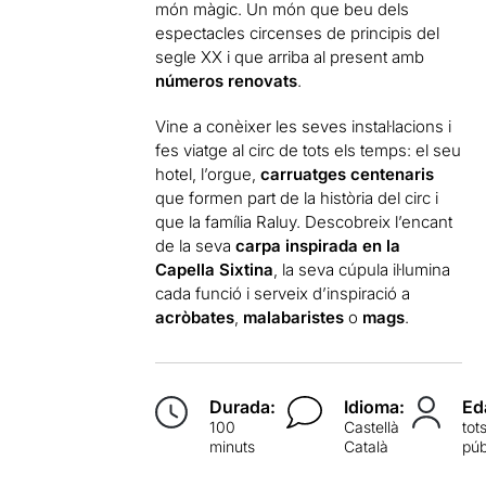
món màgic. Un món que beu dels
espectacles circenses de principis del
segle XX i que arriba al present amb
números renovats
.
Vine a conèixer les seves instal·lacions i
fes viatge al circ de tots els temps: el seu
hotel, l’orgue,
carruatges centenaris
que formen part de la història del circ i
que la família Raluy. Descobreix l’encant
de la seva
carpa inspirada en la
Capella Sixtina
, la seva cúpula il·lumina
cada funció i serveix d’inspiració a
acròbates
,
malabaristes
o
mags
.
Durada:
Idioma:
Ed
100
Castellà
tot
minuts
Català
púb