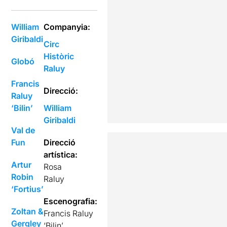
William
Companyia:
Giribaldi
Circ
Històric
Globó
Raluy
Francis
Direcció:
Raluy
‘Bilin’
William
Giribaldi
Val de
Fun
Direcció
artística:
Artur
Rosa
Robin
Raluy
‘Fortius’
Escenografia:
Zoltan &
Francis Raluy
Gergley
‘Bilin’