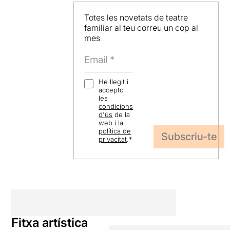
Totes les novetats de teatre
familiar al teu correu un cop al
mes
He llegit i
accepto
les
condicions
d'ús
de la
web i la
política de
privacitat
.
*
Fitxa artística