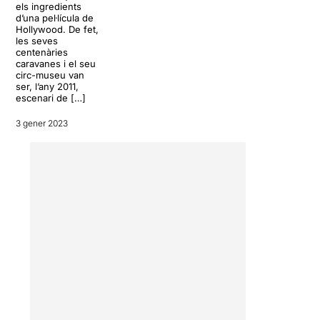
els ingredients
d’una pel·lícula de
Hollywood. De fet,
les seves
centenàries
caravanes i el seu
circ-museu van
ser, l’any 2011,
escenari de […]
3 gener 2023