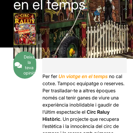
en el temps
Deixa
la
teva
opinió
Per fer
Un viatge en el temps
no cal
cotxe. Tampoc equipatge o reserves.
Per traslladar-te a altres èpoques
només cal tenir ganes de viure una
experiència inoblidable i gaudir de
l’últim espectacle el
Circ Raluy
Històric
. Un projecte que recupera
l’estètica i la innocència del circ de