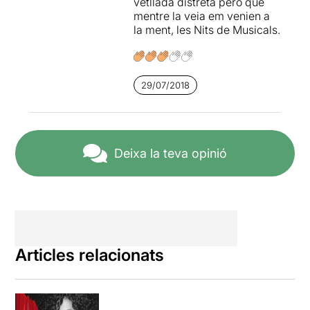
vetllada distreta però que
proposeu escenificar en
mentre la veia em venien a
altre dels Musicals
la ment, les Nits de Musicals.
històrics
, perquè si no ho
feu vosaltres, ho tenim força
cru.
29/07/2018
Per veure la ressenya
original, només cal clicar en
aquest
ENLLAÇ
Deixa la teva opinió
Articles relacionats