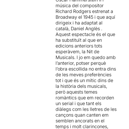
No és millor que siguem
música del compositor
nosaltres els espectadors
Richard Rodgers estrenat a
qui ens deixem portar
Broadway el 1945 i que aquí
únicament per la qualitat de
dirigeix ​​i ha adaptat al
la música i les
català, Daniel Anglès .
interpretacions i ubicar el
Aquest espectacle és el que
text en el moment en què va
ha substituït al que en
ser escrit sense anàlisis tan
edicions anteriors tots
profundes i sense sentit ?
esperàvem, la Nit de
Musicals. I jo em quedo amb
A nosaltres aquest concert
l’anterior, potser perquè
/posada en escena ens ha
l’obra escollida no entra dins
agradat molt
,
moltíssim.
de les meves preferències
tot i que és un mític dins de
Potser ha estat la nit més
la història dels musicals,
màgica que recordem haver
però aquests temes
viscut mai al Teatre Grec
i
romàntics que em recorden
no parlem tan sols d'aquesta
un serial i que tant els
temporada, sinó de totes les
diàlegs com les lletres de les
nits al llarg de la història
cançons quan canten em
d'aquest recinte.
Per
semblen ancorats en el
nosaltres passa a ser el
temps i molt clarincones,