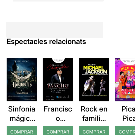
Espectacles relacionats
Sinfonía
Francisc
Rock en
Pic
mágica
o
familia:
Pic
de
“Pancho
Amazing
Oper
COMPRAR
COMPRAR
COMPRAR
COMP