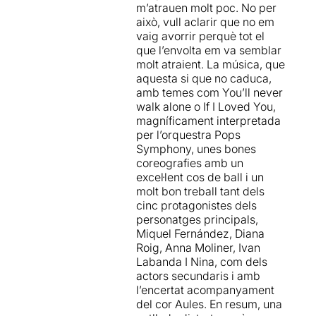
millor espectacle en el
m’atrauen molt poc. No per
nostre podi particular en
això, vull aclarir que no em
aquesta edició del Festival
vaig avorrir perquè tot el
Grec
. Res a envejar en
que l’envolta em va semblar
qualitat a les propostes que
molt atraient. La música, que
podem veure a Londres ... i a
aquesta si que no caduca,
més a més en català!!!
amb temes com You’ll never
BRUTAL
.
walk alone o If I Loved You,
magníficament interpretada
Gràcies Daniel Anglès i
per l’orquestra Pops
Xavier Torras
, un milió de
Symphony, unes bones
gràcies per haver apostat
coreografies amb un
per aixecar un espectacle
excel·lent cos de ball i un
tan important per la gent
molt bon treball tant dels
que estimem aquest gènere
cinc protagonistes dels
i sobretot per apropar-nos
personatges principals,
un Musical tan important en
Miquel Fernández, Diana
la història dels Musicals, que
Roig, Anna Moliner, Ivan
encara fins a la vostra
Labanda I Nina, com dels
proposta no s'havia
actors secundaris i amb
representat a cap lloc de
l’encertat acompanyament
l'estat espanyol.
Esperem
del cor Aules. En resum, una
que l'any vinent us