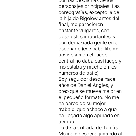
Un magnífic cos de ball que
personajes principales. Las
ha comptat amb la
coreografías, excepto la de
participació de quatre
la hija de Bigelow antes del
ballarins de més llarg
final, me parecieron
recorregut
Beatriz Macías
,
bastante vulgares, con
Cristina Miralles
,
desajustes importantes, y
Toni Luque
i
Oscar Reyes
.
con demasiada gente en el
escenario (ese caballito de
Un mític dels musicals que
tiovivo ahi en el ruedo
ha volgut ser representat
central no daba casi juego y
íntegrament
, sense tallar ni
molestaba y mucho en los
un bocí de l'orquestració
números de baile)
original i sense canviar el
Soy seguidor desde hace
contingut de la història
años de Daniel Anglès, y
(escrita fa 75 anys),
tot i ser
creo que se mueve mejor en
conscients que rebrien,
el pequeño formato. No me
com de fet ha passat,
ha parecido su mejor
critiques per no adaptar-ne
trabajo, que achaco a que
el contingut
i "evitar" parlar
ha llegado algo apurado en
de la "violència de gènere"
tiempo.
tal com en algun sector de la
Lo de la entrada de Tomàs
societat, malauradament era
Molina en escena jugando al
habitual, quan aquesta peça