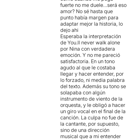
tractant-se d'una versió
tornat a demostrar que brilla
fuerte no me duele…será eso
concert de la peça,
ens han
la posis on la posis. Una
amor? No sé hasta que
ofert una versió semi
boníssima oportunitat,
punto había margen para
teatralitzada
molt
doncs, per recuperar un
adaptar mejor la historia, lo
engrescadora.
clàssic... encara que arribi
dejo ahi
sense la seva oportuna
Esperaba la interpretación
Els papers principals han
revisió.
de You.ll never walk alone
estat interpretats per
Miquel
por Nina con verdadera
Fernández
en el paper de
emoción. Y no me pareció
Billy Bigeloc,
Diana Roig
satisfactoria. En un tono
interpretant a Julie Jordan,
agudo al que le costaba
Anna Moliner
com a Carrie
llegar y hacer entender, por
Pipperidge,
lo forzado, ni media palabra
Ivan Labanda
com
del texto. Además su tono se
a Enoch Snow i
Nina
en la
solapaba con algún
interpretació de Nettie
instrumento de viento de la
Fowler. Tots ells, i malgrat
orquesta, y le obligó a hacer
alguna petita errada en el so
un giro vocal en el final de la
dels micròfons en alguns
canción. La culpa no fue de
moments,
han interpretat
la cantante, por supuesto,
magníficament els seus
sino de una dirección
rols i ens han captivat amb
musical que a mi entender
les seves veus
.