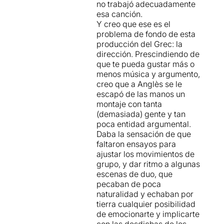
no trabajó adecuadamente
esa canción.
L'actor
Félix Herzog
actua
Y creo que ese es el
com a narrador, i també han
problema de fondo de esta
intervingut en petits papers
producción del Grec: la
Cisco Cruz
(Jigger Craigin),
dirección. Prescindiendo de
Mireia Sanmartin
(Senyora
que te pueda gustar más o
Mullin),
Beth Andrews
menos música y argumento,
(Louise Bigelow),
creo que a Anglès se le
Jaume Costas
(solista
escapó de las manos un
ballet),
Joan Mas
montaje con tanta
(Enoch Jr.),
Anna Pomar
(demasiada) gente y tan
(nena) i
Clara Solé
(Arminy).
poca entidad argumental.
Daba la sensación de que
Però la gran sorpresa de la
faltaron ensayos para
nit
, que tampoc figura en el
ajustar los movimientos de
programa de mà, ha estat el
grupo, y dar ritmo a algunas
cuidador d'estels i
escenas de duo, que
professor, papers que ha
pecaban de poca
interpretat
Tomàs Molina
,
naturalidad y echaban por
l'indestructible "home del
tierra cualquier posibilidad
temps".
de emocionarte y implicarte
con las desdichas de los