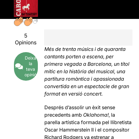
5
Opinions
Més de trenta músics i de quaranta
cantants porten a escena, per
Deixa
la
primera vegada a Barcelona, un títol
teva
mític en la història del musical, una
opinió
partitura romàntica i apassionada
convertida en un espectacle de gran
format en versió concert.
Després d’assolir un èxit sense
precedents amb
Oklahoma!
, la
parella artística formada pel llibretista
Oscar Hammerstein II i el compositor
Richard Rodgers va estrenar a