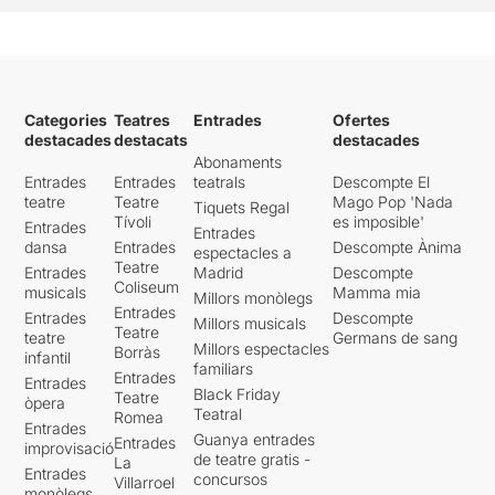
Categories
Teatres
Entrades
Ofertes
destacades
destacats
destacades
Abonaments
Entrades
Entrades
teatrals
Descompte El
teatre
Teatre
Mago Pop 'Nada
Tiquets Regal
Tívoli
es imposible'
Entrades
Entrades
dansa
Entrades
Descompte Ànima
espectacles a
Teatre
Entrades
Madrid
Descompte
Coliseum
musicals
Mamma mia
Millors monòlegs
Entrades
Entrades
Descompte
Millors musicals
Teatre
teatre
Germans de sang
Millors espectacles
Borràs
infantil
familiars
Entrades
Entrades
Black Friday
Teatre
òpera
Teatral
Romea
Entrades
Guanya entrades
Entrades
improvisació
de teatre gratis -
La
Entrades
concursos
Villarroel
monòlegs