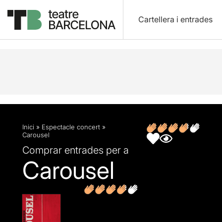
Cartellera i entrades
Descripció
Fitxa artística
Opinions
Articles
Inici
»
Espectacle concert
»
Carousel
Comprar entrades per a
Carousel