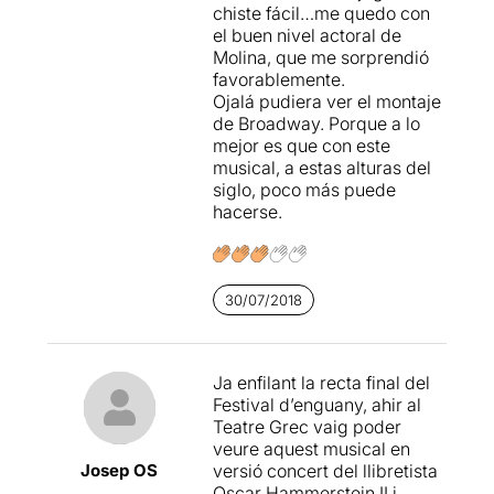
chiste fácil…me quedo con
va ser escrita i
on la dona
el buen nivel actoral de
tenia un paper submís i
Molina, que me sorprendió
abnegat.
....
favorablemente.
Ojalá pudiera ver el montaje
... la reflexió que nosaltres
de Broadway. Porque a lo
ens fem ...
mejor es que con este
musical, a estas alturas del
Caldria adaptar també els
siglo, poco más puede
textos de les òperes
hacerse.
com Carmen, la Boheme o
la Traviata ??
Caldria
adaptar també els textos
d'altres musicals
30/07/2018
com
My Fair Lady ??
... o Oliver !
(no fos cas que
algú penses que estem a
favor del maltractament dels
Ja enfilant la recta final del
infants per les bandes de
Festival d’enguany, ahir al
carrer) ...
i encara més enllà,
Teatre Grec vaig poder
que passa amb algun dels
veure aquest musical en
contes infantils clàssics??
Josep OS
versió concert del llibretista
Oscar Hammerstein II i