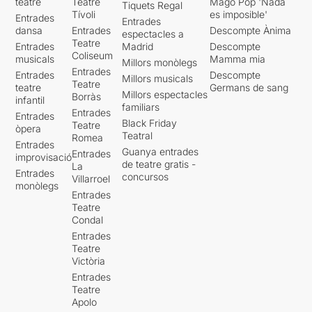
teatre
Teatre
Mago Pop 'Nada
Tiquets Regal
Tívoli
es imposible'
Entrades
Entrades
dansa
Entrades
Descompte Ànima
espectacles a
Teatre
Entrades
Madrid
Descompte
Coliseum
musicals
Mamma mia
Millors monòlegs
Entrades
Entrades
Descompte
Millors musicals
Teatre
teatre
Germans de sang
Millors espectacles
Borràs
infantil
familiars
Entrades
Entrades
Black Friday
Teatre
òpera
Teatral
Romea
Entrades
Guanya entrades
Entrades
improvisació
de teatre gratis -
La
Entrades
concursos
Villarroel
monòlegs
Entrades
Teatre
Condal
Entrades
Teatre
Victòria
Entrades
Teatre
Apolo