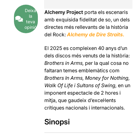
Deixa
Alchemy Project
porta els escenaris
la
amb exquisida fidelitat de so, un dels
teva
directes més rellevants de la història
opinió
del Rock:
Alchemy de Dire Straits.
El 2025 es compleixen 40 anys d’un
dels discos més venuts de la història:
Brothers in Arms,
per la qual cosa no
faltaran temes emblemàtics com
Brothers In Arms, Money for Nothing,
Walk Of Life i Sultans of Swing,
en un
imponent espectacle de 2 hores i
mitja, que gaudeix d’excel·lents
crítiques nacionals i internacionals.
Sinopsi