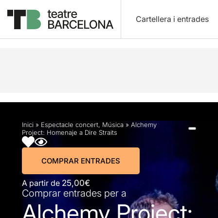
Cartellera i entrades
Descripció
Horaris
Fitxa artística
Fotos i víd
Inici
»
Espectacle concert
,
Música
»
Alchemy
Project: Homenaje a Dire Straits
COMPRAR ENTRADES
A partir de
25,00€
Comprar entrades per a
Alchemy Project: