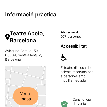
Informació pràctica
Teatre Apolo,
Aforament:
997 persones
Barcelona
Accessibilitat
Avinguda Paral·lel, 59,
08004, Sants-Montjuïc,
Barcelona
El teatre disposa de
seients reservats per
a persones amb
mobilitat reduïda.
Veure
mapa
Canal oficial
de venta