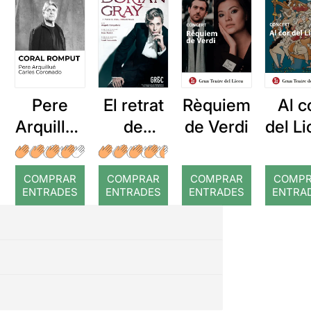
Pere
El retrat
Rèquiem
Al c
Arquillué
de
de Verdi
del L
: Coral
Dorian
romput
Gray
COMPRAR
COMPRAR
COMPRAR
COMP
ENTRADES
ENTRADES
ENTRADES
ENTRA