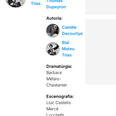
Thomas
Trias
Dupeyron
Autoria:
Camille
Decourtye
Blaï
Mateu
Trias
Dramatúrgia:
Barbara
Métais-
Chastanier
Escenografia:
Lluc Castells
Mercè
Lucchetti