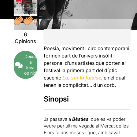
6
Opinions
Poesia, moviment i circ contemporani
formen part de l’univers insòlit i
Deixa
la
personal d’uns artistes que porten al
teva
festival la primera part del díptic
opinió
escènic
Là, sur la falaise
, en el qual
tenen la complicitat… d’un corb.
Sinopsi
Ja passava a
Bèsties
, que es va poder
veure per última vegada al Mercat de les
Flors fa uns mesos i que, amb cavall i