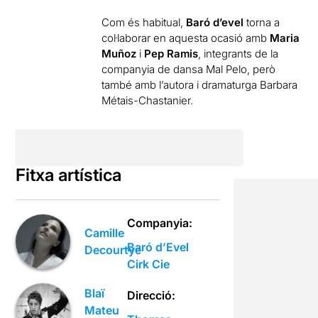
Com és habitual,
Baró d’evel
torna a
col·laborar en aquesta ocasió amb
Maria
Muñoz
i
Pep Ramis
, integrants de la
companyia de dansa Mal Pelo, però
també amb l’autora i dramaturga Barbara
Métais-Chastanier.
Fitxa artística
Companyia:
Camille
Baró d’Evel
Decourtye
Cirk Cie
Blaï
Direcció:
Mateu