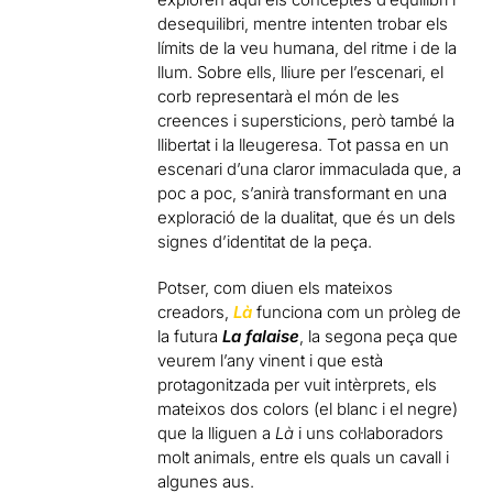
desequilibri, mentre intenten trobar els
límits de la veu humana, del ritme i de la
llum. Sobre ells, lliure per l’escenari, el
corb representarà el món de les
creences i supersticions, però també la
llibertat i la lleugeresa. Tot passa en un
escenari d’una claror immaculada que, a
poc a poc, s’anirà transformant en una
exploració de la dualitat, que és un dels
signes d’identitat de la peça.
Potser, com diuen els mateixos
creadors,
Là
funciona com un pròleg de
la futura
La falaise
, la segona peça que
veurem l’any vinent i que està
protagonitzada per vuit intèrprets, els
mateixos dos colors (el blanc i el negre)
que la lliguen a
Là
i uns col·laboradors
molt animals, entre els quals un cavall i
algunes aus.