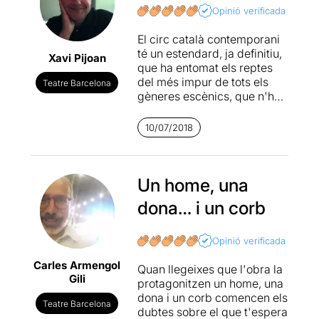
donen la mà de manera
fruir-ho. Deixar-te anar i fer
Opinió verificada
màgica. Amb una força
com la garsa: volar.
visual aclaparadora, una
El circ català contemporani
complicitat magnètica entre
i ara una pila d'adjectius:
té un estendard, ja definitiu,
els intèrprets (
Camille
Xavi Pijoan
fascinant, impressionant,
que ha entomat els reptes
Decourtye
i
Blaï Mateu
bell, emocionant, increïble...
del més impur de tots els
Teatre Barcelona
Trias
) i un indescriptible
Continueu vosaltres.
gèneres escènics, que n'ha
encant, definitivament,
assumit la tradició per a
estem davant d’una
explorar camins de
proposta que arriba a
10/07/2018
transformació poc transitats
l’ànima.
fins ara.
Baró d'Evel
escull a
Là
la poesia per a mirar de
fer visible la feblesa de
Un home, una
l'ésser humà, la necessitat
Crítica completa »
dona… i un corb
de dir i les incongruències
https://bit.ly/2us4ZyE
del llenguatge.
Opinió verificada
Els dos personatges de
Carles Armengol
Là
experimenten l'angoixa
Quan llegeixes que l'obra la
Gili
del no poder o no saber dir,
protagonitzen un home, una
ni com dir-ho, de com
dona i un corb comencen els
Teatre Barcelona
acostar-se a l'altre, de com
dubtes sobre el que t'espera