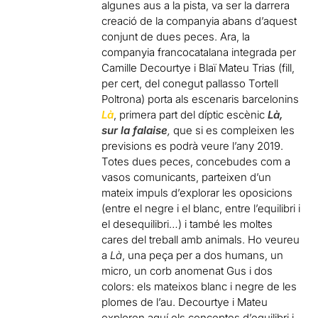
algunes aus a la pista, va ser la darrera
creació de la companyia abans d’aquest
conjunt de dues peces. Ara, la
companyia francocatalana integrada per
Camille Decourtye i Blaï Mateu Trias (fill,
per cert, del conegut pallasso Tortell
Poltrona) porta als escenaris barcelonins
Là
, primera part del díptic escènic
Là,
sur la falaise
,
que si es compleixen les
previsions es podrà veure l’any 2019.
Totes dues peces, concebudes com a
vasos comunicants, parteixen d’un
mateix impuls d’explorar les oposicions
(entre el negre i el blanc, entre l’equilibri i
el desequilibri…) i també les moltes
cares del treball amb animals. Ho veureu
a
Là
, una peça per a dos humans, un
micro, un corb anomenat Gus i dos
colors: els mateixos blanc i negre de les
plomes de l’au. Decourtye i Mateu
exploren aquí els conceptes d’equilibri i