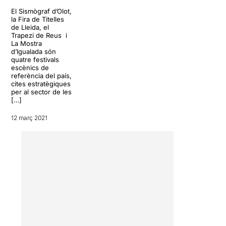
moviment i circ
El Sismògraf d’Olot,
contemporani en un
la Fira de Titelles
de Lleida, el
espectacle diferent, que
Trapezi de Reus i
atrapa per la seva senzillesa
La Mostra
i alhora extremada
d’Igualada són
complexitat.
Un escenari
quatre festivals
escènics de
blanc en què van
referència del país,
apareixent les pinzellades
cites estratègiques
negres
, i un vestuari negre
per al sector de les
que de mica en mica es va
[…]
cobrint de blanc. La música
12 març 2021
de
Fanny Thollot
, i la
il.luminació d’
Adèle
Grépinet
tenen un paper
fonamental en tota la
proposta.
Exploren els conceptes
d’equilibri i desequilibri
,
amb un moment d’autèntic
vertigen, amarat amb una
gran dosi de comicitat,