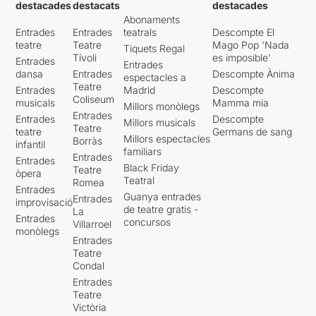
destacades
destacats
destacades
Abonaments
Entrades
Entrades
teatrals
Descompte El
teatre
Teatre
Mago Pop 'Nada
Tiquets Regal
Tívoli
es imposible'
Entrades
Entrades
dansa
Entrades
Descompte Ànima
espectacles a
Teatre
Entrades
Madrid
Descompte
Coliseum
musicals
Mamma mia
Millors monòlegs
Entrades
Entrades
Descompte
Millors musicals
Teatre
teatre
Germans de sang
Millors espectacles
Borràs
infantil
familiars
Entrades
Entrades
Black Friday
Teatre
òpera
Teatral
Romea
Entrades
Guanya entrades
Entrades
improvisació
de teatre gratis -
La
Entrades
concursos
Villarroel
monòlegs
Entrades
Teatre
Condal
Entrades
Teatre
Victòria