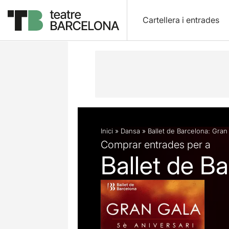
Cartellera i entrades
Descripció
Fitxa artística
Fotos i 
Inici
»
Dansa
»
Ballet de Barcelona: Gran
Comprar entrades per a
Ballet de Ba