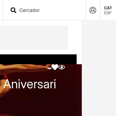
CAT
ESP
 Aniversari