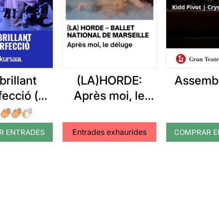
(LA)HORDE:
Assembl
brillant
Après moi, le
fecció (o
déluge
t d'un
nista)
Entrades exhaurides
R ENTRADES
COMPRAR E