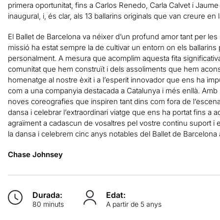
primera oportunitat, fins a Carlos Renedo, Carla Calvet i Jaum
inaugural, i, és clar, als 13 ballarins originals que van creure en l
El Ballet de Barcelona va néixer d’un profund amor tant per le
missió ha estat sempre la de cultivar un entorn on els ballarins
personalment. A mesura que acomplim aquesta fita significativa,
comunitat que hem construït i dels assoliments que hem acons
homenatge al nostre èxit i a l’esperit innovador que ens ha impu
com a una companyia destacada a Catalunya i més enllà. Amb le
noves coreografies que inspiren tant dins com fora de l’escen
dansa i celebrar l’extraordinari viatge que ens ha portat fins
agraïment a cadascun de vosaltres pel vostre continu suport i
la dansa i celebrem cinc anys notables del Ballet de Barcelona 
Chase Johnsey
Durada:
Edat:
80 minuts
A partir de 5 anys