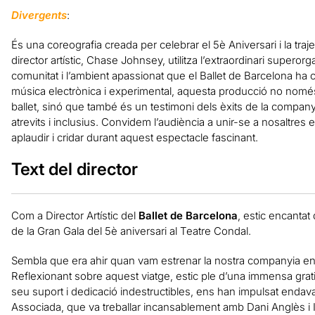
Divergents
:
És una coreografia creada per celebrar el 5è Aniversari i la traje
director artístic, Chase Johnsey, utilitza l’extraordinari supero
comunitat i l’ambient apassionat que el Ballet de Barcelona h
música electrònica i experimental, aquesta producció no nomé
ballet, sinó que també és un testimoni dels èxits de la companyi
atrevits i inclusius. Convidem l’audiència a unir-se a nosaltres e
aplaudir i cridar durant aquest espectacle fascinant.
Text del director
Com a Director Artístic del
Ballet de Barcelona
, estic encantat
de la Gran Gala del 5è aniversari al Teatre Condal.
Sembla que era ahir quan vam estrenar la nostra companyia en
Reflexionant sobre aquest viatge, estic ple d’una immensa gra
seu suport i dedicació indestructibles, ens han impulsat endav
Associada, que va treballar incansablement amb Dani Anglès i I