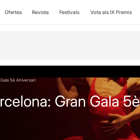
Ofertes
Revista
Festivals
Vota als IX Premis
vídeos
 Gala 5è Aniversari
rcelona: Gran Gala 5è