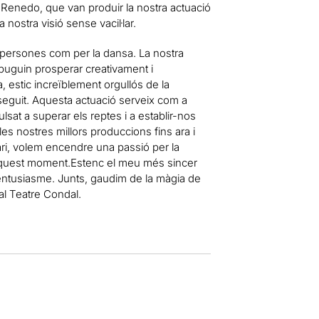
e Renedo, que van produir la nostra actuació
a nostra visió sense vacil·lar.
s persones com per la dansa. La nostra
 puguin prosperar creativament i
 estic increïblement orgullós de la
eguit. Aquesta actuació serveix com a
lsat a superar els reptes i a establir-nos
s nostres millors produccions fins ara i
ari, volem encendre una passió per la
 a aquest moment.Estenc el meu més sincer
 entusiasme. Junts, gaudim de la màgia de
al Teatre Condal.