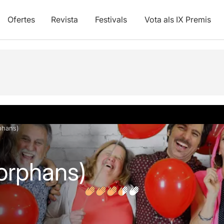
Ofertes
Revista
Festivals
Vota als IX Premis
vídeos
Opinions
Articles
phans)
orphans)