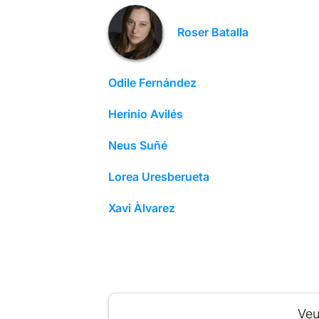
Roser Batalla
Odile Fernández
Herinio Avilés
Neus Suñé
Lorea Uresberueta
Xavi Àlvarez
Veu