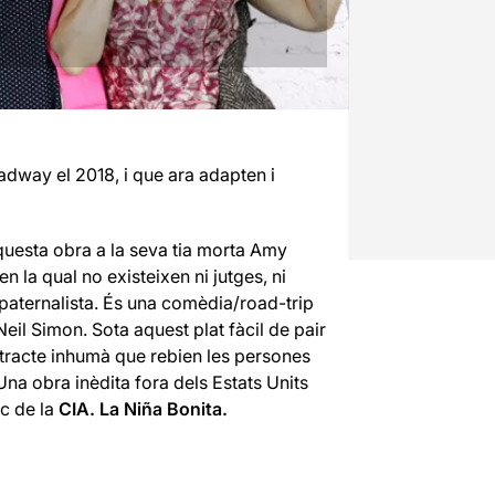
adway el 2018, i que ara adapten i
uesta obra a la seva tia morta Amy
la qual no existeixen ni jutges, ni
ud paternalista. És una comèdia/road-trip
eil Simon. Sota aquest plat fàcil de pair
tracte inhumà que rebien les persones
na obra inèdita fora dels Estats Units
c de la
CIA. La Niña Bonita.