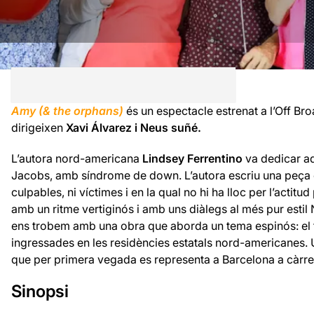
Amy (& the orphans)
és un espectacle estrenat a l’Off Bro
dirigeixen
Xavi Álvarez i Neus suñé.
L’autora nord-americana
Lindsey Ferrentino
va dedicar aq
Jacobs, amb síndrome de down. L’autora escriu una peça en 
culpables, ni víctimes i en la qual no hi ha lloc per l’actit
amb un ritme vertiginós i amb uns diàlegs al més pur estil N
ens trobem amb una obra que aborda un tema espinós: el 
ingressades en les residències estatals nord-americanes. U
que per primera vegada es representa a Barcelona a càrre
Sinopsi