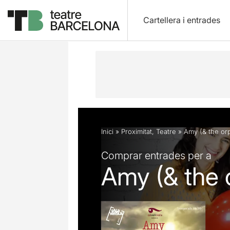
Cartellera i entrades
Descripció
Fitxa artística
Fotos i 
Inici
»
Proximitat
,
Teatre
»
Amy (& the or
Comprar entrades per a
Amy (& the 