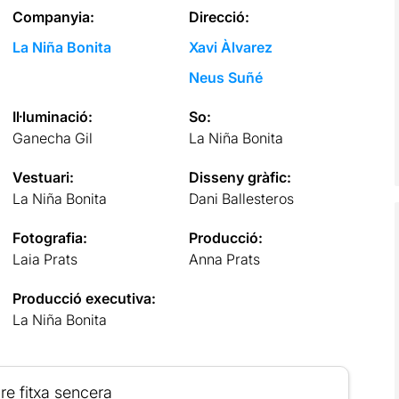
Companyia:
Direcció:
La Niña Bonita
Xavi Àlvarez
Neus Suñé
Il·luminació:
So:
Ganecha Gil
La Niña Bonita
Vestuari:
Disseny gràfic:
La Niña Bonita
Dani Ballesteros
Fotografia:
Producció:
Laia Prats
Anna Prats
Producció executiva:
La Niña Bonita
re fitxa sencera