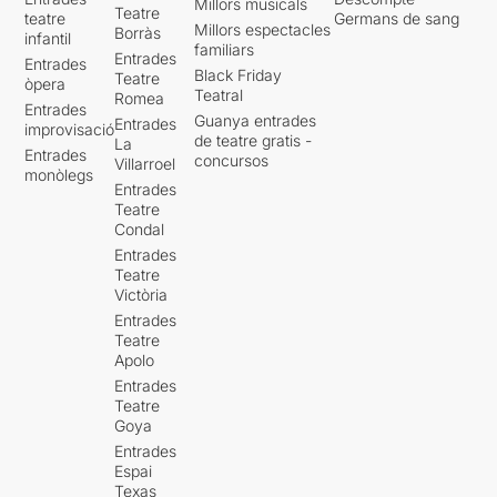
Millors musicals
Teatre
teatre
Germans de sang
Millors espectacles
Borràs
infantil
familiars
Entrades
Entrades
Black Friday
Teatre
òpera
Teatral
Romea
Entrades
Guanya entrades
Entrades
improvisació
de teatre gratis -
La
Entrades
concursos
Villarroel
monòlegs
Entrades
Teatre
Condal
Entrades
Teatre
Victòria
Entrades
Teatre
Apolo
Entrades
Teatre
Goya
Entrades
Espai
Texas