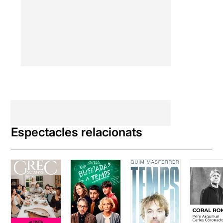
molt interessant
i on en
Mario ha fet palesa la seva
naturalitat i sensibilitat.
La nostra valoració és de 8
sobre 10
Per veure la ressenya
original, només heu de clicar
en aquest
ENLLAÇ
Espectacles relacionats