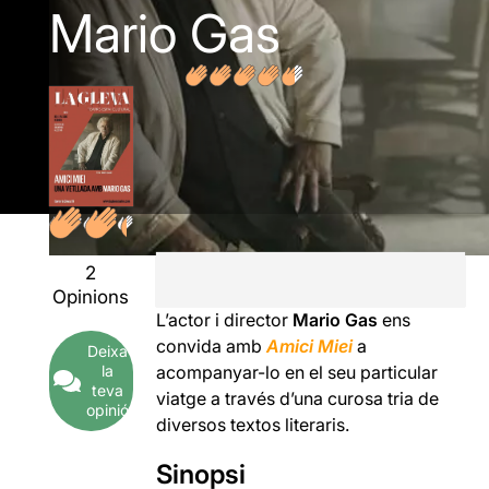
Mario Gas
2
Opinions
L’actor i director
Mario Gas
ens
convida amb
Amici Miei
a
Deixa
la
acompanyar-lo en el seu particular
teva
viatge a través d’una curosa tria de
opinió
diversos textos literaris.
Sinopsi