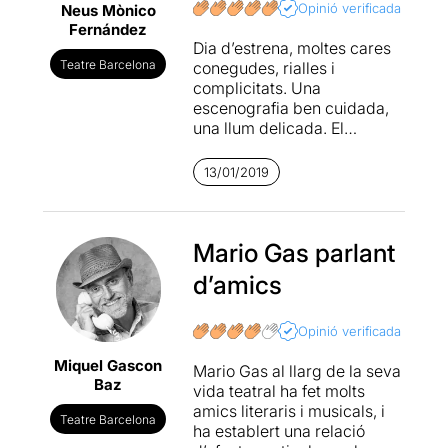
Opinió verificada
Neus Mònico
Fernández
Dia d’estrena, moltes cares
Teatre Barcelona
conegudes, rialles i
complicitats. Una
escenografia ben cuidada,
una llum delicada. El
descobriment d’un lloc
acollidor, íntim, amigable.
13/01/2019
Melodies que sonen en un
piano, i una excel·lent
pianista,
Bárbara Granados
.
La veu d’un gran recitador,
Mario Gas parlant
Mario Gas
.
d’amics
Sempre he preferit la poesia
recitada per la simple raó
Opinió verificada
que a l’escoltar-la m’és més
Miquel Gascon
fàcil d’entendre. Si a més a
Mario Gas al llarg de la seva
Baz
més, qui les recita sap
vida teatral ha fet molts
transmetre tot el sentiment
amics literaris i musicals, i
Teatre Barcelona
que l’autor vol expressar
ha establert una relació