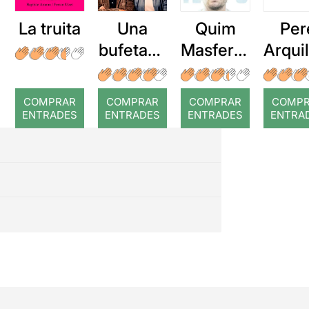
La truita
Una
Quim
Per
bufetada
Masferre
Arqui
a temps
r: Temps
: Cor
romp
COMPRAR
COMPRAR
COMPRAR
COMP
ENTRADES
ENTRADES
ENTRADES
ENTRA