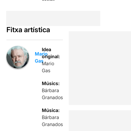
Fitxa artística
Idea
Mario
original:
Gas
Mario
Gas
Músics:
Bárbara
Granados
Música:
Bárbara
Granados