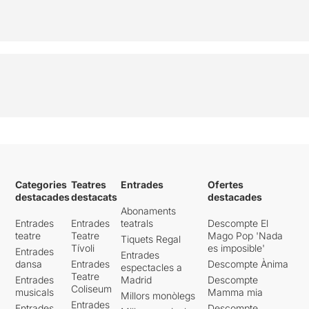
Categories
Teatres
Entrades
Ofertes
destacades
destacats
destacades
Abonaments
Entrades
Entrades
teatrals
Descompte El
teatre
Teatre
Mago Pop 'Nada
Tiquets Regal
Tívoli
es imposible'
Entrades
Entrades
dansa
Entrades
Descompte Ànima
espectacles a
Teatre
Entrades
Madrid
Descompte
Coliseum
musicals
Mamma mia
Millors monòlegs
Entrades
Entrades
Descompte