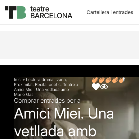
Cartellera i entrades
Descripció
Fitxa artística
Opinions
Articles
Inici
»
Lectura dramatitzada
,
Proximitat
,
Recital poètic
,
Teatre
»
Amici Miei. Una vetllada amb
Mario Gas
Comprar entrades per a
Amici Miei. Una
vetllada amb