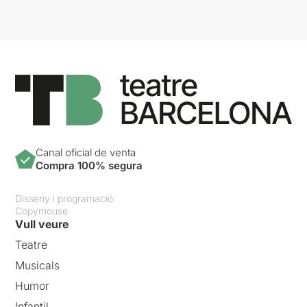
Canal oficial de venta
Compra 100% segura
Disseny i programació:
Copymouse
Vull veure
Teatre
Musicals
Humor
Infantil