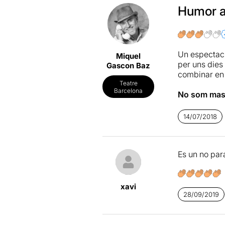
Humor al
Un espectacl
Miquel
per uns dies
Gascon Baz
combinar en 
Teatre
Barcelona
No som mass
de Barcelona
preferim un a
14/07/2018
riure als esp
Malgrat tot
s
Es un no para
platees de 
Teatre té mo
immediata de
xavi
Per sort
hem 
28/09/2019
gairebé tot 
almenys una 
nosaltres en