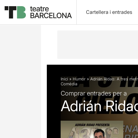
Cartellera i entrades
Descripció
Fitxa artística
Opinion
Inici
»
Humor
»
Adrián Ridao: A tres metr
Comèdia
Comprar entrades per a
Adrián Ridao