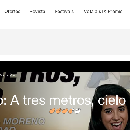
Ofertes
Revista
Festivals
Vota als IX Premis
s
os, cielo
: A tres metros, cielo