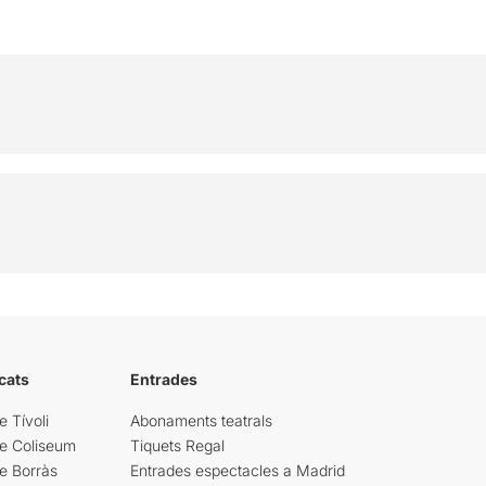
cats
Entrades
e Tívoli
Abonaments teatrals
re Coliseum
Tiquets Regal
e Borràs
Entrades espectacles a Madrid