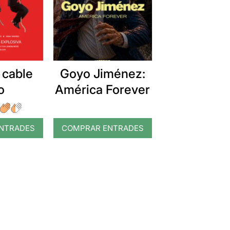
portar-se al públic al seu costat,
ho aconsegueix durant tota la
actor, en aquest o en els futurs
 cable
Goyo Jiménez:
o
América Forever
NTRADES
COMPRAR ENTRADES