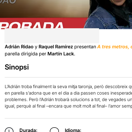
Adrián Ridao
y
Raquel Ramírez
presentan
A tres metros, 
parella dirigida per
Martín Lack
.
Sinopsi
L’Adrián troba finalment la seva mitja taronja, però descobreix 
en parella s’adona que en el dia a dia passen coses inespera
problemes. Però l’Adrián trobarà solucions a tot, de vegades u
igual, perquè al final –encara que molt molt al final– l’amor semp
Durada:
Idioma: