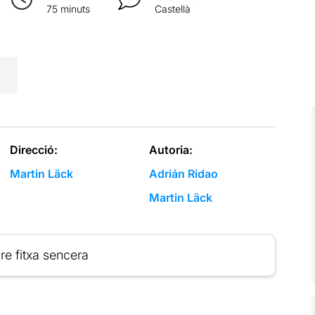
75 minuts
Castellà
Direcció:
Autoria:
Martin Läck
Adrián Ridao
Martin Läck
re fitxa sencera