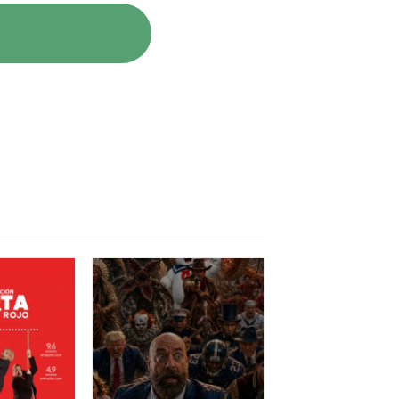
er desenvolupar un argument en
perquè sovint sorgeixen
oden arribar a ser una constant.
 des de la seva visió, ja que en la
, en aquesta comèdia.
n totalment reconeixibles en el
 especialment en els primers
e necessita impulsivament fer
... com per exemple anar de
ol iniciativa que apunti l'home
s qüestiona tenir o no tenir
s'ho i arriba un moment que
 però aquest és potser el
 les situacions que planteja estan