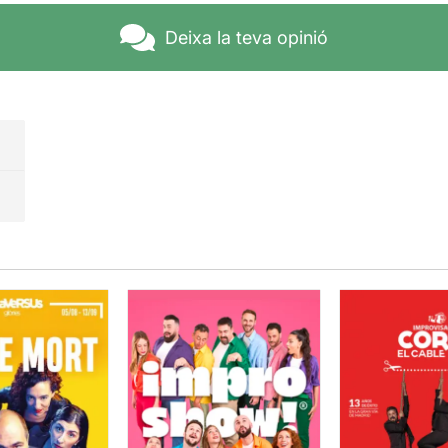
Deixa la teva opinió
el Ramírez és el contrapunt que necessita l'espectacle
, p
eu rapidament que
en el món de la parella no és tot felicitat
, 
s problemes en la relació i en la convivència del dia a dia, p
ors veuran de seguida que el text està escrit per homes
, i
la convivència, ella es portarà gairebé sempre el pitjor paper
nèixer que hem rigut força
, ja que les situacions creades só
rella; començant des de la primera cita on es coneixen, però
 de convivència d'una parella jove.
ípics més coneguts apareixen sense esperar gaire
.... l'hom
i la dona potser no tant perquè a ella l'atrauen altres coses ..
i mil vegades; també la dona "aixafarà la guitarra" a qualsev
acabarà fent allò que la dona vulgui.
 opinió l'argument agafa força en el moment que la parella e
 perquè en la seva colla d'amics comencen també a plantejar-
 un tema vital, que s'ha d'abordar, si o sí.
No faré espòiler,
aconseguit de la dramatúrgia de l'espectacle
, malgrat que
 l'humor absurd volgudament buscat.