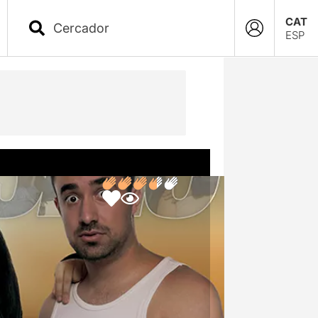
CAT
ESP