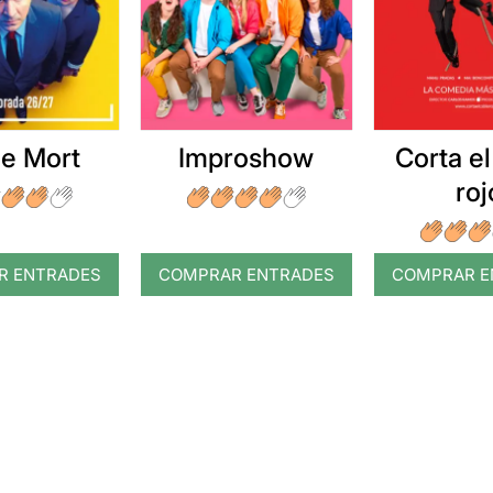
at molt, moltíssim la interpretació d'Adrián Ridau
, que sap 
cipar i aconseguint la seva complicitat.
 que no aspira més que a fer riure a un públic entregat i 
ió
. Creiem que d'ara endavant, sentirem parlar molt d'aquest 
que pugui crear.
e Mort
Improshow
Corta el
roj
 ressenya original, noimés cal clicar en aquest
ENLLAÇ
R ENTRADES
COMPRAR ENTRADES
COMPRAR E