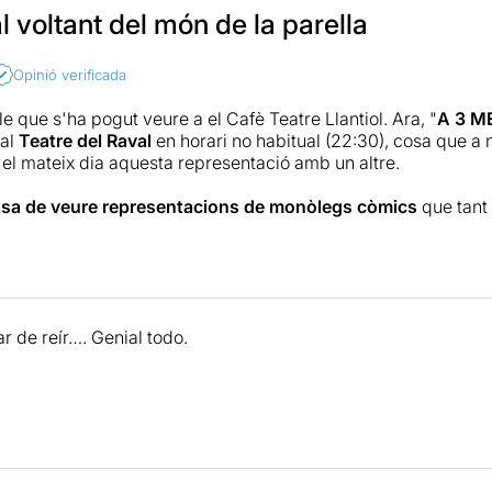
 voltant del món de la parella
Opinió verificada
e que s'ha pogut veure a el Cafè Teatre Llantiol. Ara, "
A 3 M
 al
Teatre del Raval
en horari no habitual (22:30), cosa que a n
el mateix dia aquesta representació amb un altre.
a de veure representacions de monòlegs còmics
que tant 
, i no pas perquè les menyspreem, sinó perquè amb la gran ofe
ltre tipus de teatre, potser mes de text, i que no se suporti e
ectadors.
abem del cert que aquest tipus d'espectacle tenen una gr
r de reír…. Genial todo.
Teatres que aposten per aquest gènere. Som conscients tamb
ltes més dificultats que interpretar un text dramàtic
, perqu
l públic en directe i sense aquesta reacció positiva, l'espect
connectat des del minut zero amb l'actor Adrián Ridau
, qu
el pes de l'espectacle. En aquest cas no es tracta ben bé d'u
dramatúrgia elaborada en clau d'humor al voltant del món 
s podrem veure reflectits.