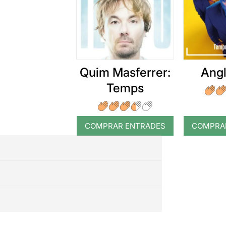
Ens ha agrad
fent-lo parti
Una proposta
representac
espectacles 
Quim Masferrer:
Angl
Temps
Per veure la
COMPRAR ENTRADES
COMPRA