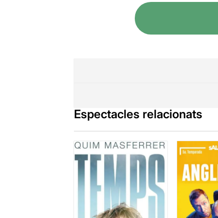
L'actriu
Raqu
el que es v
rapidament el
Els espectad
"lluita" per 
Hem de reco
món de la pa
mesos i anys
Espectacles relacionats
Els tòpics t
"l'amor" ... 
compres una 
... i aquest 
En la nostra
fills
, potser
sembla que és
moment més 
fetes des de