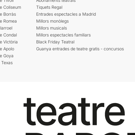
e Tívoli
Abonaments teatrals
re Coliseum
Tiquets Regal
e Borràs
Entrades espectacles a Madrid
re Romea
Millors monòlegs
larroel
Millors musicals
re Condal
Millors espectacles familiars
e Victòria
Black Friday Teatral
e Apolo
Guanya entrades de teatre gratis - concursos
re Goya
i Texas