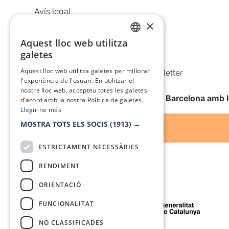
Avís legal
×
Política de privacitat
Aquest lloc web utilitza
Política de cookies
CATALAN
galetes
Condicions d’ús
SPANISH
Aquest lloc web utilitza galetes per millorar
Comunicacions comercials i Newsletter
l'experiència de l'usuari. En utilitzar el
Anuncia’t
nostre lloc web, accepteu totes les galetes
Vull rebre la newsletter de Teatre Barcelona amb 
d’acord amb la nostra Política de galetes.
Llegir-ne més
MOSTRA TOTS ELS SOCIS
(1913) →
ESTRICTAMENT NECESSÀRIES
RENDIMENT
ORIENTACIÓ
Amb el suport de
FUNCIONALITAT
NO CLASSIFICADES