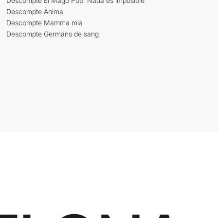
Descompte El Mago Pop 'Nada es imposible'
Descompte Ànima
Descompte Mamma mia
Descompte Germans de sang