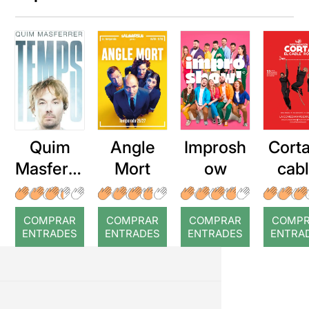
Quim
Angle
Improsh
Corta
Masferre
Mort
ow
cab
r: Temps
roj
COMPRAR
COMPRAR
COMPRAR
COMP
ENTRADES
ENTRADES
ENTRADES
ENTRA