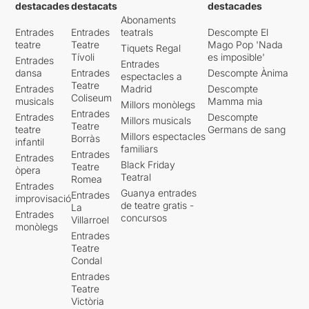
destacades
destacats
destacades
Abonaments
Entrades
Entrades
teatrals
Descompte El
teatre
Teatre
Mago Pop 'Nada
Tiquets Regal
Tívoli
es imposible'
Entrades
Entrades
dansa
Entrades
Descompte Ànima
espectacles a
Teatre
Entrades
Madrid
Descompte
Coliseum
musicals
Mamma mia
Millors monòlegs
Entrades
Entrades
Descompte
Millors musicals
Teatre
teatre
Germans de sang
Millors espectacles
Borràs
infantil
familiars
Entrades
Entrades
Black Friday
Teatre
òpera
Teatral
Romea
Entrades
Guanya entrades
Entrades
improvisació
de teatre gratis -
La
Entrades
concursos
Villarroel
monòlegs
Entrades
Teatre
Condal
Entrades
Teatre
Victòria