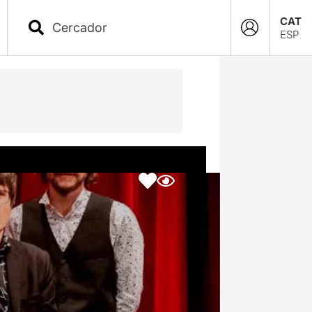
CAT
ESP