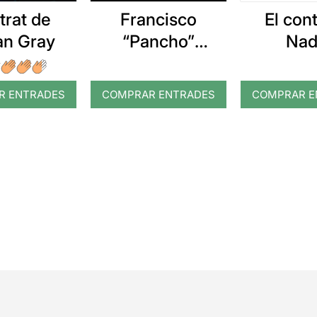
etrat de
Francisco
El con
an Gray
“Pancho”
Nad
Céspedes en
concert
R ENTRADES
COMPRAR ENTRADES
COMPRAR E