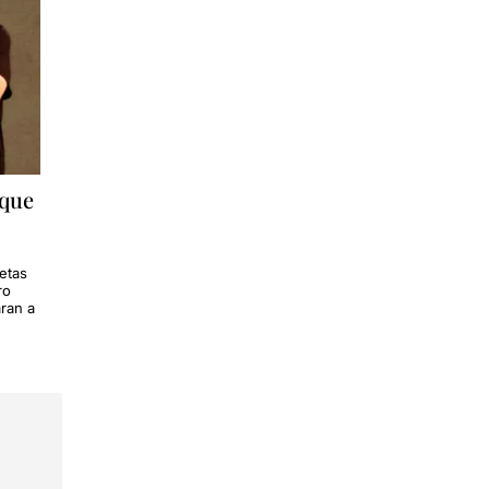
 que
etas
ro
ran a