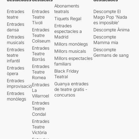
Abonaments
Entrades
Entrades
teatrals
Descompte El
teatre
Teatre
Mago Pop 'Nada
Tiquets Regal
Tívoli
es imposible'
Entrades
Entrades
dansa
Entrades
Descompte Ànima
espectacles a
Teatre
Entrades
Madrid
Descompte
Coliseum
musicals
Mamma mia
Millors monòlegs
Entrades
Entrades
Descompte
Millors musicals
Teatre
teatre
Germans de sang
Millors espectacles
Borràs
infantil
familiars
Entrades
Entrades
Black Friday
Teatre
òpera
Teatral
Romea
Entrades
Guanya entrades
Entrades
improvisació
de teatre gratis -
La
Entrades
concursos
Villarroel
monòlegs
Entrades
Teatre
Condal
Entrades
Teatre
Victòria