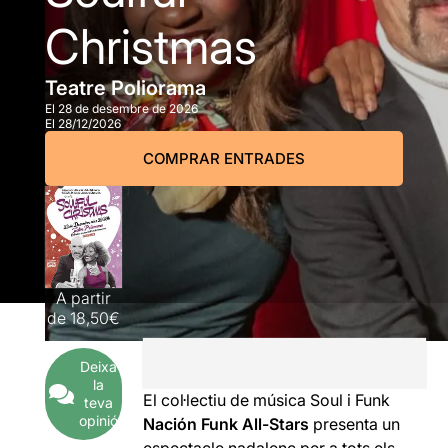
Christmas
Teatre Poliorama
El 28 de desembre de 2026
El 28/12/2026
COMPRAR ENTRADES
A partir
de
18,50€
Deixa
la
El col·lectiu de música Soul i Funk
teva
opinió
Nación Funk All-Stars
presenta un
espectacle nadalenc per a tots els