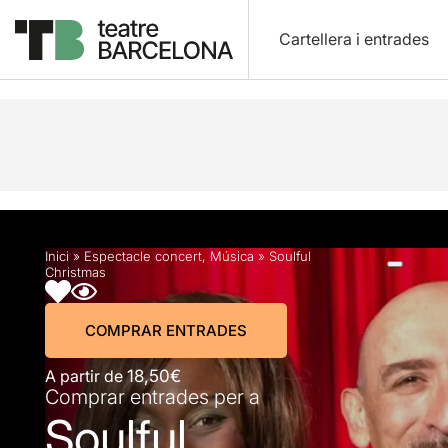
Cartellera i entrades
Descripció
Horaris
Fitxa artística
Fotos i víd
Inici
»
Espectacle concert
,
Música
»
Soulful
Christmas
COMPRAR ENTRADES
A partir de
18,50€
Comprar entrades per a
Soulful