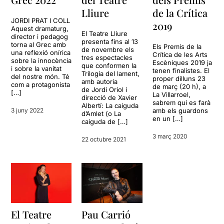
Lliure
de la Crítica
JORDI PRAT I COLL
2019
Aquest dramaturg,
El Teatre Lliure
director i pedagog
presenta fins al 13
torna al Grec amb
Els Premis de la
de novembre els
una reflexió onírica
Crítica de les Arts
tres espectacles
sobre la innocència
Escèniques 2019 ja
que conformen la
i sobre la vanitat
tenen finalistes. El
Trilogia del lament,
del nostre món. Té
proper dilluns 23
amb autoria
com a protagonista
de març (20 h), a
de Jordi Oriol i
[…]
La Villarroel,
direcció de Xavier
sabrem qui es farà
Albertí: La caiguda
3 juny 2022
amb els guardons
d’Amlet (o La
en un […]
caiguda de […]
3 març 2020
22 octubre 2021
El Teatre
Pau Carrió