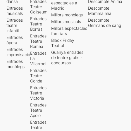
dansa
Entrades
Descompte Ànima
espectacles a
Teatre
Entrades
Madrid
Descompte
Coliseum
musicals
Mamma mia
Millors monòlegs
Entrades
Entrades
Descompte
Millors musicals
Teatre
teatre
Germans de sang
Millors espectacles
Borràs
infantil
familiars
Entrades
Entrades
Black Friday
Teatre
òpera
Teatral
Romea
Entrades
Guanya entrades
Entrades
improvisació
de teatre gratis -
La
Entrades
concursos
Villarroel
monòlegs
Entrades
Teatre
Condal
Entrades
Teatre
Victòria
Entrades
Teatre
Apolo
Entrades
Teatre