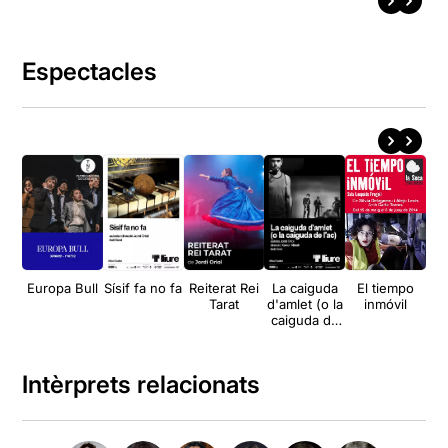
Espectacles
Europa Bull
Sísif fa no fa
Reiterat Rei
La caiguda
El tiempo
Tarat
d'amlet (o la
inmóvil
caiguda de
l'H)
Intèrprets relacionats