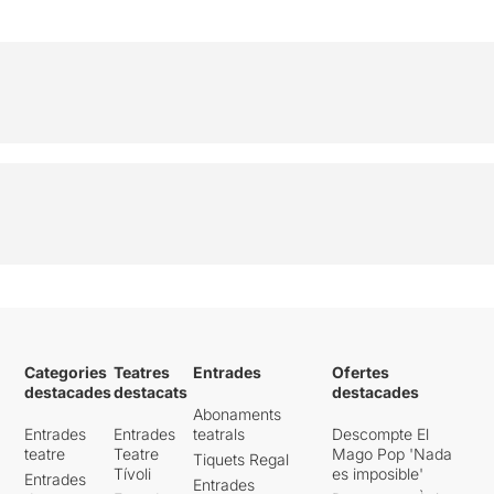
Categories
Teatres
Entrades
Ofertes
destacades
destacats
destacades
Abonaments
Entrades
Entrades
teatrals
Descompte El
teatre
Teatre
Mago Pop 'Nada
Tiquets Regal
Tívoli
es imposible'
Entrades
Entrades