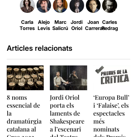
Carla
Alejo
Marc
Jordi
Joan
Carles
Isak
Torres
Levis
Salicrú
Oriol
Carreras
Pedragosa
Férriz
Articles relacionats
8 noms
Jordi Oriol
‘Europa Bull’
essencial de
porta els
i ‘Falaise’, els
la
laments de
espectacles
dramatúrgia
Shakespeare
més
catalana al
a l’escenari
nominats
Grec 2022
del Teatre
dels Premis