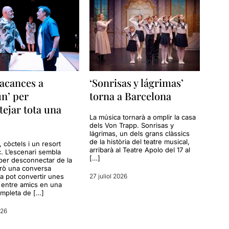
acances a
‘Sonrisas y lágrimas’
n’ per
torna a Barcelona
tejar tota una
La música tornarà a omplir la casa
dels Von Trapp. Sonrisas y
lágrimas, un dels grans clàssics
de la història del teatre musical,
a, còctels i un resort
arribarà al Teatre Apolo del 17 al
c. L’escenari sembla
[…]
per desconnectar de la
erò una conversa
a pot convertir unes
27 juliol 2026
entre amics en una
ompleta de […]
026