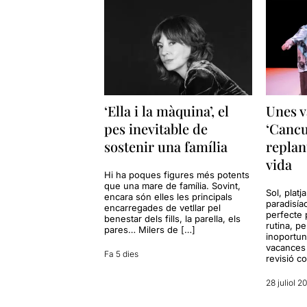
‘Ella i la màquina’, el
Unes v
pes inevitable de
‘Cancu
sostenir una família
replan
vida
Hi ha poques figures més potents
que una mare de família. Sovint,
Sol, platj
encara són elles les principals
paradisía
encarregades de vetllar pel
perfecte 
benestar dels fills, la parella, els
rutina, p
pares… Milers de […]
inoportun
vacances 
Fa 5 dies
revisió c
28 juliol 2