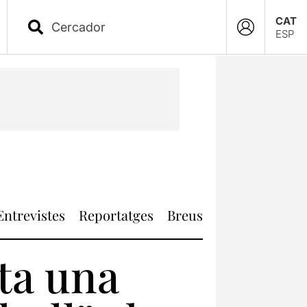
CAT
ESP
Entrevistes
Reportatges
Breus
ta una