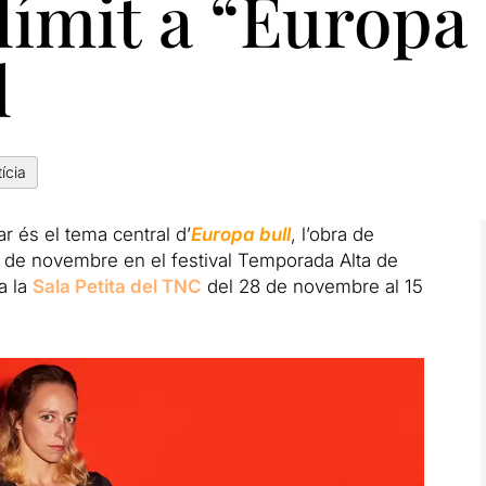
límit a “Europa 
l
ícia
r és el tema central d’
Europa bull
, l’obra de
5 de novembre en el festival Temporada Alta de
a la
Sala Petita del TNC
del 28 de novembre al 15