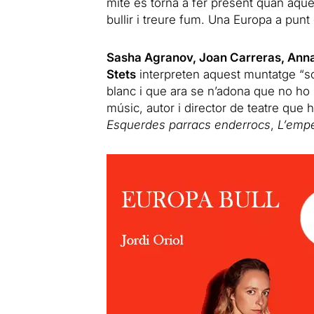
mite es torna a fer present quan aqu
bullir i treure fum. Una Europa a punt 
Sasha Agranov, Joan Carreras, Anna 
Stets
interpreten aquest muntatge “so
blanc i que ara se n’adona que no ho 
músic, autor i director de teatre que 
Esquerdes parracs enderrocs
,
L’empe