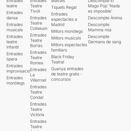
Entrades
Entrades
teatrals
Descompte El
teatre
Teatre
Mago Pop 'Nada
Tiquets Regal
Tívoli
es imposible'
Entrades
Entrades
dansa
Entrades
Descompte Ànima
espectacles a
Teatre
Entrades
Madrid
Descompte
Coliseum
musicals
Mamma mia
Millors monòlegs
Entrades
Entrades
Descompte
Millors musicals
Teatre
teatre
Germans de sang
Millors espectacles
Borràs
infantil
familiars
Entrades
Entrades
Black Friday
Teatre
òpera
Teatral
Romea
Entrades
Guanya entrades
Entrades
improvisació
de teatre gratis -
La
Entrades
concursos
Villarroel
monòlegs
Entrades
Teatre
Condal
Entrades
Teatre
Victòria
Entrades
Teatre