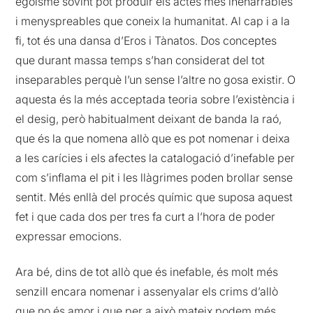
egoisme sovint pot produir els actes més inenarrables
i menyspreables que coneix la humanitat. Al cap i a la
fi, tot és una dansa d’Eros i Tànatos. Dos conceptes
que durant massa temps s’han considerat del tot
inseparables perquè l’un sense l’altre no gosa existir. O
aquesta és la més acceptada teoria sobre l’existència i
el desig, però habitualment deixant de banda la raó,
que és la que nomena allò que es pot nomenar i deixa
a les carícies i els afectes la catalogació d’inefable per
com s’inflama el pit i les llàgrimes poden brollar sense
sentit. Més enllà del procés químic que suposa aquest
fet i que cada dos per tres fa curt a l’hora de poder
expressar emocions.
Ara bé, dins de tot allò que és inefable, és molt més
senzill encara nomenar i assenyalar els crims d’allò
que no és amor i que per a això mateix podem més