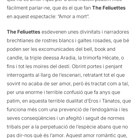
fàcilment parlar-ne, que és el que fan
The Feliuettes
en aquest espectacle: “Amor a mort”.
The Feliuettes
esdevenen unes divinitats i narradores
brechtianes de rostres blancs i galtes rosades, que bé
poden ser les excomunicades del bell, book and
candle, la triple deessa Aradia, la trimorfa Hècate, o
fins i tot les moires del destí. Obrint portes i penjant
interrogants al llarg de l’escenari, retratant tot el que
sovint no acaba de ser amor, però és tractat com a tal,
per una enorme i terrible confusió que fa anys que
patim, en aquesta terrible dualitat d’Eros i Tànatos, que
funciona més com una prevenció de l’endogàmia i les
seves conseqüències i un afegitó i seguit de normes
tribals per a la perpetuació de l’espècie abans que no
pas dir-nos què és l’amor. Aquest amor romàntic que,