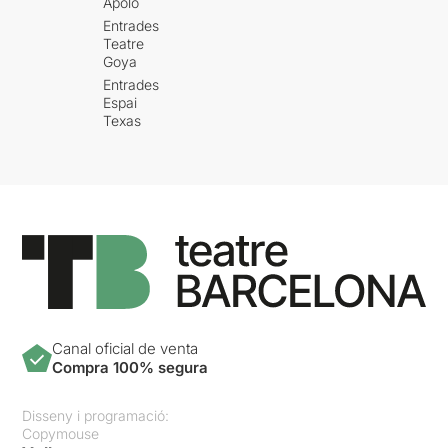
Apolo
Entrades
Teatre
Goya
Entrades
Espai
Texas
Canal oficial de venta
Compra 100% segura
Disseny i programació:
Copymouse