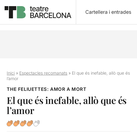
Cartellera i entrades
Inici
»
Espectacles recomanats
»
El que és inefable, allò que és
l’amor
THE FELIUETTES: AMOR A MORT
El que és inefable, allò que és
l’amor