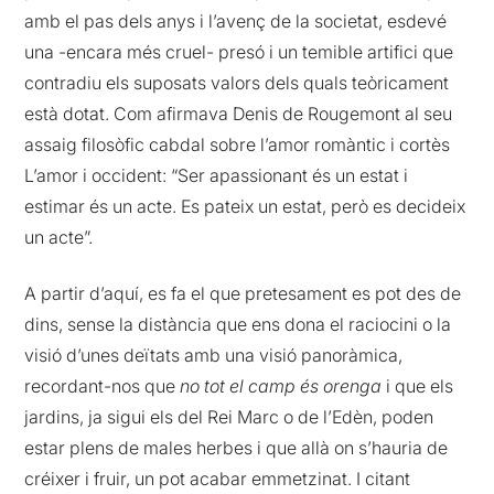
amb el pas dels anys i l’avenç de la societat, esdevé
una -encara més cruel- presó i un temible artifici que
contradiu els suposats valors dels quals teòricament
està dotat. Com afirmava Denis de Rougemont al seu
assaig filosòfic cabdal sobre l’amor romàntic i cortès
L’amor i occident: “Ser apassionant és un estat i
estimar és un acte. Es pateix un estat, però es decideix
un acte”.
A partir d’aquí, es fa el que pretesament es pot des de
dins, sense la distància que ens dona el raciocini o la
visió d’unes deïtats amb una visió panoràmica,
recordant-nos que
no tot el camp és orenga
i que els
jardins, ja sigui els del Rei Marc o de l’Edèn, poden
estar plens de males herbes i que allà on s’hauria de
créixer i fruir, un pot acabar emmetzinat. I citant