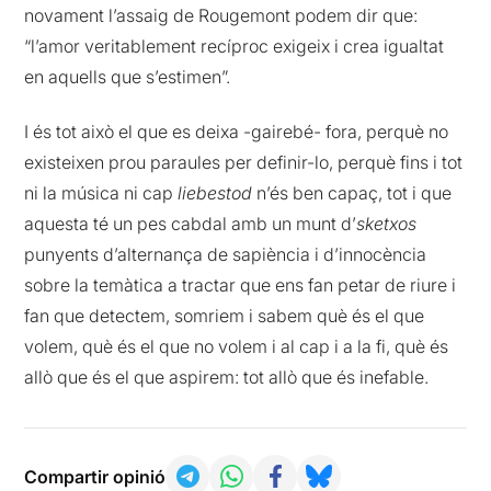
novament l’assaig de Rougemont podem dir que:
“l’amor veritablement recíproc exigeix i crea igualtat
en aquells que s’estimen”.
I és tot això el que es deixa -gairebé- fora, perquè no
existeixen prou paraules per definir-lo, perquè fins i tot
ni la música ni cap
liebestod
n’és ben capaç, tot i que
aquesta té un pes cabdal amb un munt d’
sketxos
punyents d’alternança de sapiència i d’innocència
sobre la temàtica a tractar que ens fan petar de riure i
fan que detectem, somriem i sabem què és el que
volem, què és el que no volem i al cap i a la fi, què és
allò que és el que aspirem: tot allò que és inefable.
Compartir opinió