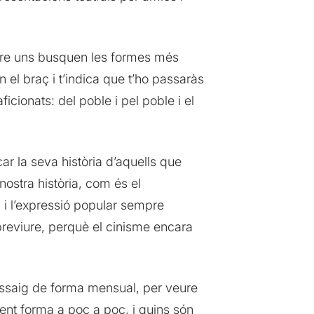
tre uns busquen les formes més
 el braç i t’indica que t’ho passaràs
icionats: del poble i pel poble i el
ar la seva història d’aquells que
ostra història, com és el
 i l’expressió popular sempre
breviure, perquè el cinisme encara
 assaig de forma mensual, per veure
nent forma a poc a poc, i quins són