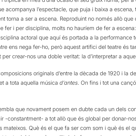
ue acompanya l’espectacle, que puja i baixa a escena, 
ent torna a ser a escena. Reproduint no només allò que
fer i per disciplina, molts no hauríem de fer a escena: 
isciplina actoral que aquí és portada a la performance to
eatre ens nega fer-ho, però aquest artifici del teatre és 
t per crear-nos una doble veritat: la d’interpretar a aque
mposicions originals d’entre la dècada de 1920 i la de 
t a tota aquella música
d’antes
. On fins i tot una can
è sembla que novament posem en dubte cada un dels co
gir -constantment- a tot allò que és global per donar-n
s mateixos. Què és el que fa ser com som i què és el q