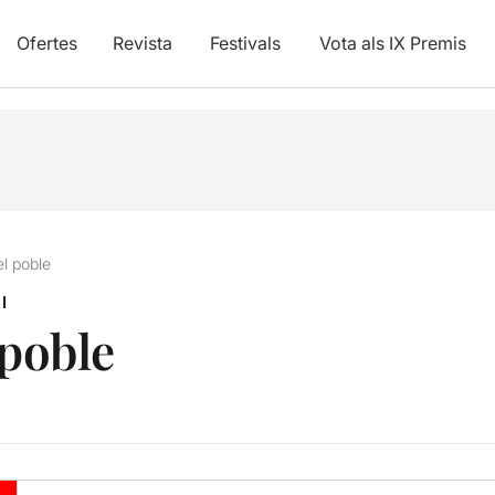
Ofertes
Revista
Festivals
Vota als IX Premis
el poble
I
 poble