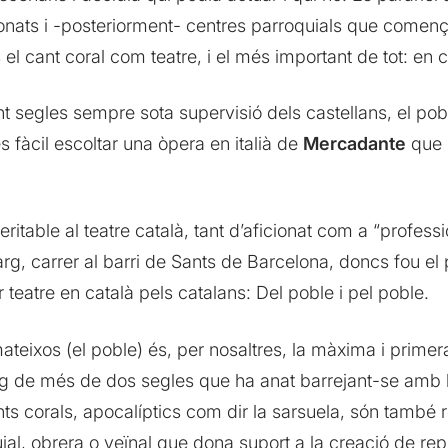
ronats i -posteriorment- centres parroquials que come
s el cant coral com teatre, i el més important de tot: en 
 segles sempre sota supervisió dels castellans, el pobl
 fàcil escoltar una òpera en italià de
Mercadante
que 
eritable al teatre català, tant d’aficionat com a “profess
larg, carrer al barri de Sants de Barcelona, doncs fou el
er teatre en català pels catalans: Del poble i pel poble.
teixos (el poble) és, per nosaltres, la màxima i primer
 llarg de més de dos segles que ha anat barrejant-se amb l
cants corals, apocalíptics com dir la sarsuela, són també
ial, obrera o veïnal que dona suport a la creació de rep