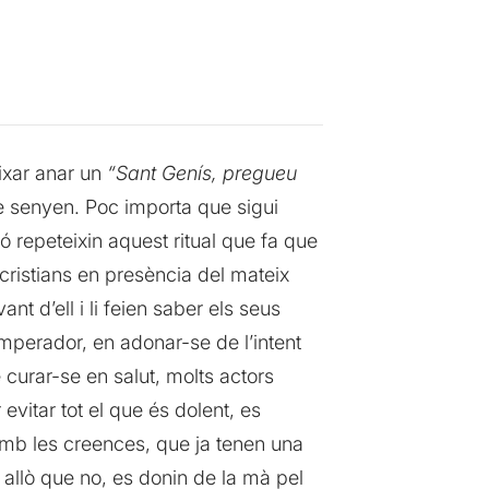
eixar anar un
“Sant Genís, pregueu
e senyen. Poc importa que sigui
eló repeteixin aquest ritual que fa que
ristians en presència del mateix
t d’ell i li feien saber els seus
emperador, en adonar-se de l’intent
de curar-se en salut, molts actors
evitar tot el que és dolent, es
 amb les creences, que ja tenen una
i allò que no, es donin de la mà pel