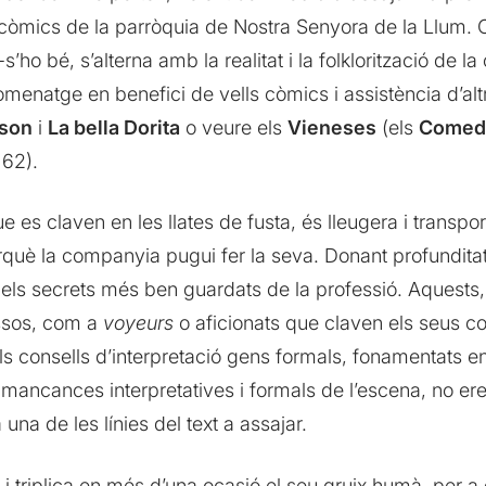
e còmics de la parròquia de Nostra Senyora de la Llum. 
’ho bé, s’alterna amb la realitat i la folklorització de l
omenatge en benefici de vells còmics i assistència d’al
son
i
La bella Dorita
o veure els
Vieneses
(els
Comedi
 62).
 es claven en les llates de fusta, és lleugera i transpo
perquè la companyia pugui fer la seva. Donant profunditat
à els secrets més ben guardats de la professió. Aquests
assos, com a
voyeurs
o aficionats que claven els seus col
 els consells d’interpretació gens formals, fonamentats 
s mancances interpretatives i formals de l’escena, no ere
una de les línies del text a assajar.
i triplica en més d’una ocasió el seu gruix humà, per a