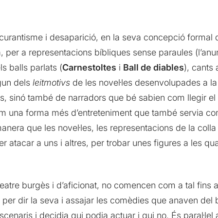
bscurantisme i desaparició, en la seva concepció formal 
per a representacions bíbliques sense paraules (l’anu
els balls parlats (
Carnestoltes
i
Ball de diables
), cants
lgun dels
leitmotivs
de les novel·les desenvolupades a la
s, sinó també de narradors que bé sabien com llegir el
om una forma més d’entreteniment que també servia co
nera que les novel·les, les representacions de la coll
per atacar a uns i altres, per trobar unes figures a les q
atre burgès i d’aficionat, no comencen com a tal fins al
per dir la seva i assajar les comèdies que anaven del br
cenaris i decidia qui podia actuar i qui no. És paral·lel 