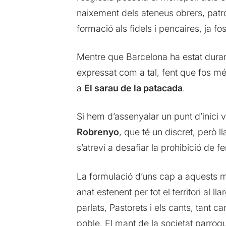
naixement dels ateneus obrers, pat
formació als fidels i pencaires, ja fo
Mentre que Barcelona ha estat durant
expressat com a tal, fent que fos més
a
El sarau de la patacada
.
Si hem d’assenyalar un punt d’inici v
Robrenyo
, que té un discret, però l
s’atreví a desafiar la prohibició de f
La formulació d’uns cap a aquests ma
anat estenent per tot el territori al
parlats, Pastorets i els cants, tant 
poble. El mant de la societat parroqu