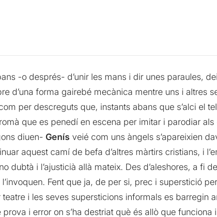
bans -o després- d’unir les mans i dir unes paraules, d
pre d’una forma gairebé mecànica mentre uns i altres s
així com per descreguts que, instants abans que s’alci el t
mà que es penedí en escena per imitar i parodiar als c
gons diuen-
Genís
veié com uns àngels s’apareixien davan
nuar aquest camí de befa d’altres màrtirs cristians, i l’
 no dubtà i l’ajusticià allà mateix. Des d’aleshores, a fi 
’invoquen. Fent que ja, de per si, prec i superstició per 
r teatre i les seves supersticions informals es barregin
prova i error on s’ha destriat què és allò que funciona 