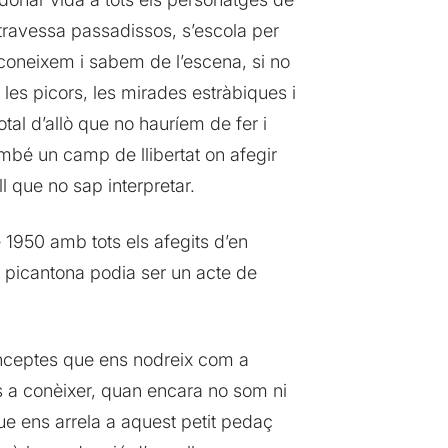
travessa passadissos, s’escola per
 coneixem i sabem de l’escena, si no
les picors, les mirades estràbiques i
tal d’allò que no hauríem de fer i
també un camp de llibertat on afegir
ll que no sap interpretar.
1950 amb tots els afegits d’en
çó picantona podia ser un acte de
nceptes que ens nodreix com a
os a conèixer, quan encara no som ni
ue ens arrela a aquest petit pedaç