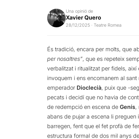
Una opinió de
Xavier Quero
28/12/2025 · Teatre Romea
És tradició, encara per molts, que a
per nosaltres”
, que es repeteix sem
verbalitzat i ritualitzat per fidels, 
invoquem i ens encomanem al sant ro
emperador
Dioclecià
, puix que -se
pecats i decidí que no havia de conti
de redempció en escena de
Genís
,
abans de pujar a escena li preguen i l
barregen, fent que el fet profà de fe
estructura formal de dos mil anys de 