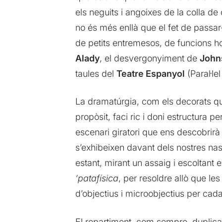
els neguits i angoixes de la colla d
no és més enllà que el fet de passar-s
de petits entremesos, de funcions h
Alady
, el desvergonyiment de
John
taules del
Teatre Espanyol
(Paral·lel
La dramatúrgia, com els decorats que
propòsit, faci ric i doni estructura 
escenari giratori que ens descobrir
s’exhibeixen davant dels nostres n
estant, mirant un assaig i escoltant
‘patafísica
, per resoldre allò que le
d’objectius i microobjectius per cada 
El repartiment, com sempre, duplica 