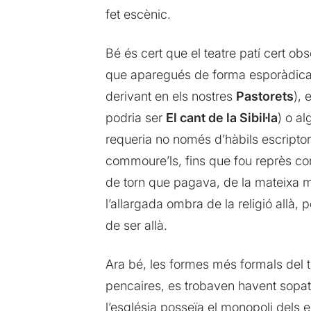
fet escènic.
Bé és cert que el teatre patí cert o
que aparegués de forma esporàdica, 
derivant en els nostres
Pastorets
), 
podria ser
El cant de la Sibil·la
) o a
requeria no només d’hàbils escriptor
commoure’ls, fins que fou reprès c
de torn que pagava, de la mateixa ma
l’allargada ombra de la religió allà, 
de ser allà.
Ara bé, les formes més formals del te
pencaires, es trobaven havent sopat 
l’església posseïa el monopoli dels es