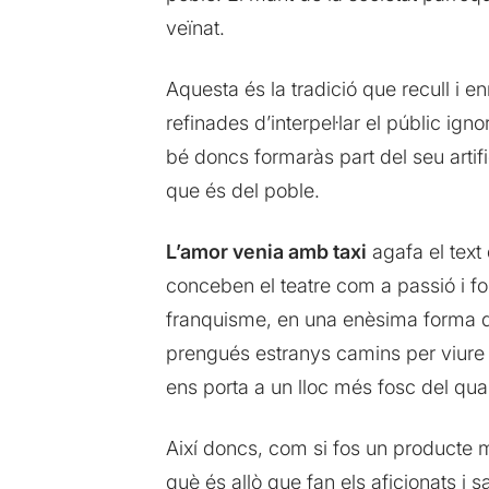
veïnat.
Aquesta és la tradició que recull i e
refinades d’interpel·lar el públic ign
bé doncs formaràs part del seu artifi
que és del poble.
L’amor venia amb taxi
agafa el text
conceben el teatre com a passió i fo
franquisme, en una enèsima forma de 
prengués estranys camins per viure 
ens porta a un lloc més fosc del qua
Així doncs, com si fos un producte 
què és allò que fan els aficionats i