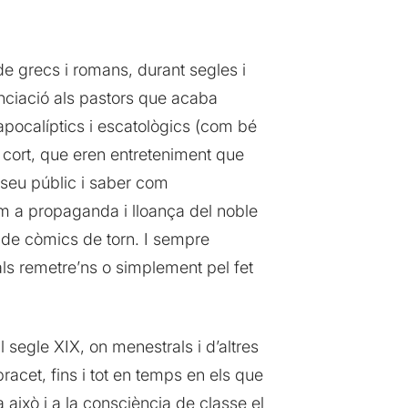
de grecs i romans, durant segles i
nciació als pastors que acaba
 apocalíptics i escatològics (com bé
 cort, que eren entreteniment que
 seu públic i saber com
m a propaganda i lloança del noble
a de còmics de torn. I sempre
uals remetre’ns o simplement pel fet
 segle XIX, on menestrals i d’altres
acet, fins i tot en temps en els que
a això i a la consciència de classe el