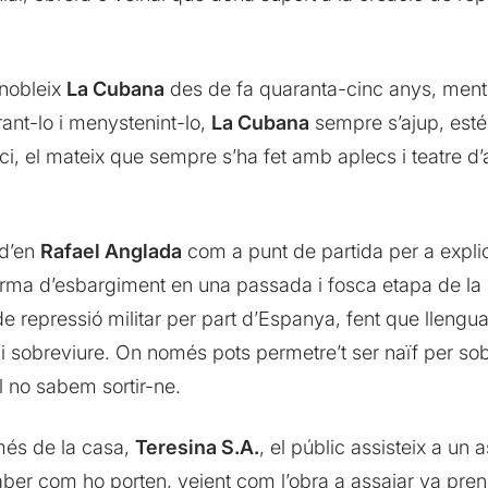
nnobleix
La Cubana
des de fa quaranta-cinc anys, men
orant-lo i menystenint-lo,
La Cubana
sempre s’ajup, estén
ci, el mateix que sempre s’ha fet amb aplecs i teatre d’af
 d’en
Rafael Anglada
com a punt de partida per a explic
rma d’esbargiment en una passada i fosca etapa de la n
repressió militar per part d’Espanya, fent que llengua
i sobreviure. On només pots permetre’t ser naïf per so
l no sabem sortir-ne.
més de la casa,
Teresina S.A.
, el públic assisteix a un
 saber com ho porten, veient com l’obra a assajar va pre