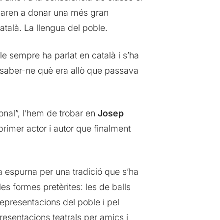
nçaren a donar una més gran
català. La llengua del poble.
e sempre ha parlat en català i s’ha
saber-ne què era allò que passava
ional”, l’hem de trobar en
Josep
 primer actor i autor que finalment
a espurna per una tradició que s’ha
es formes pretèrites: les de balls
 representacions del poble i pel
resentacions teatrals per amics i