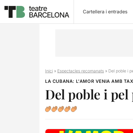
Cartellera i entrades
Inici
»
Espectacles recomanats
»
Del poble i p
LA CUBANA: L'AMOR VENIA AMB TAX
Del poble i pel