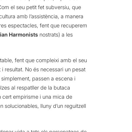
Com el seu petit fet subversiu, que
a cultura amb l’assistència, a manera
tres espectacles, fent que recuperem
an Harmonists
nostrats) a les
rtable, fent que compleixi amb el seu
 i resultat. No és necessari un pesat
, simplement, passen a escena i
zes al respatller de la butaca
en cert empirisme i una mica de
n solucionables, lluny d’un reguitzell
 donar vida a tots els personatges de