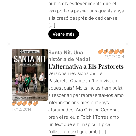
públic els esdeveniments que el
van portar a passar uns quants anys
a la presó després de dedicar-se
[…]
Veure més
Santa Nit. Una
17/12/2014
història de Nadal
L’alternativa a Els Pastorets
Versions i revisions de Els
Pastorets. Quantes n’hem vist en
aquest país? Molts inclús hem pujat
a l’escenari per representar-los amb
interpretacions més o menys
17/12/2014
afortunades. Ara Cristina Genebat
pren el relleu a Folch i Torres amb
un text que s’hi inspira i li pica
l’ullet… un text que amb […]