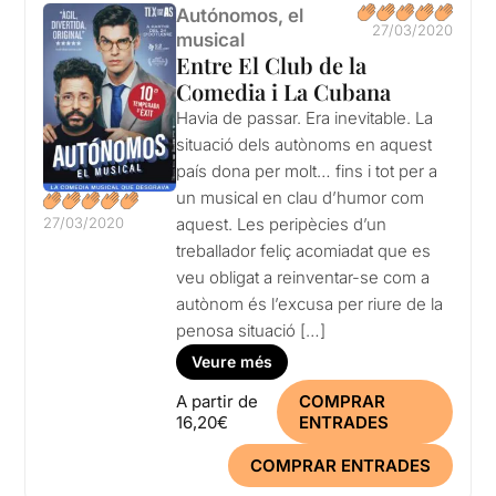
Autónomos, el
27/03/2020
musical
Entre El Club de la
Comedia i La Cubana
Havia de passar. Era inevitable. La
situació dels autònoms en aquest
país dona per molt… fins i tot per a
un musical en clau d’humor com
27/03/2020
aquest. Les peripècies d’un
treballador feliç acomiadat que es
veu obligat a reinventar-se com a
autònom és l’excusa per riure de la
penosa situació […]
Veure més
A partir de
COMPRAR
16,20€
ENTRADES
COMPRAR ENTRADES