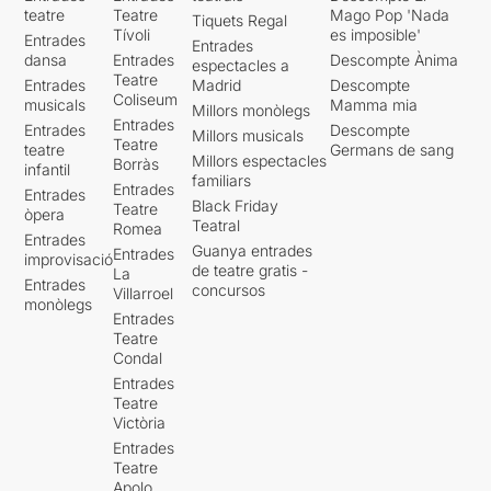
teatre
Teatre
Mago Pop 'Nada
Tiquets Regal
Tívoli
es imposible'
Entrades
Entrades
dansa
Entrades
Descompte Ànima
espectacles a
Teatre
Entrades
Madrid
Descompte
Coliseum
musicals
Mamma mia
Millors monòlegs
Entrades
Entrades
Descompte
Millors musicals
Teatre
teatre
Germans de sang
Millors espectacles
Borràs
infantil
familiars
Entrades
Entrades
Black Friday
Teatre
òpera
Teatral
Romea
Entrades
Guanya entrades
Entrades
improvisació
de teatre gratis -
La
Entrades
concursos
Villarroel
monòlegs
Entrades
Teatre
Condal
Entrades
Teatre
Victòria
Entrades
Teatre
Apolo