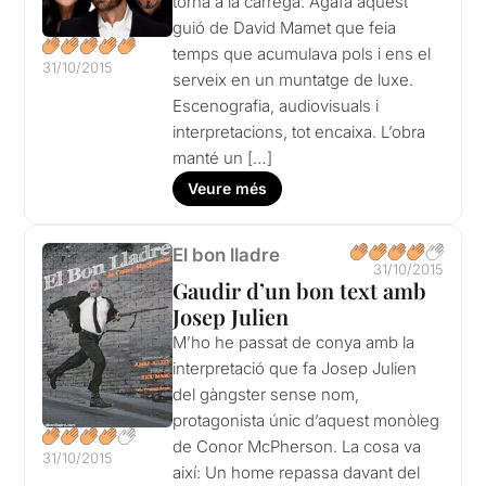
torna a la càrrega. Agafa aquest
guió de David Mamet que feia
temps que acumulava pols i ens el
31/10/2015
serveix en un muntatge de luxe.
Escenografia, audiovisuals i
interpretacions, tot encaixa. L’obra
manté un […]
Veure més
El bon lladre
31/10/2015
Gaudir d’un bon text amb
Josep Julien
M’ho he passat de conya amb la
interpretació que fa Josep Julien
del gàngster sense nom,
protagonista únic d’aquest monòleg
de Conor McPherson. La cosa va
31/10/2015
així: Un home repassa davant del