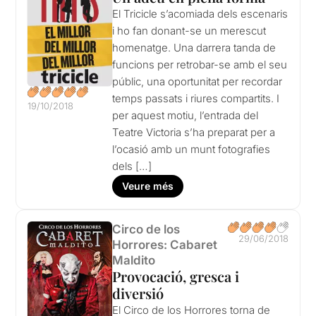
El Tricicle s’acomiada dels escenaris
i ho fan donant-se un merescut
homenatge. Una darrera tanda de
funcions per retrobar-se amb el seu
públic, una oportunitat per recordar
temps passats i riures compartits. I
19/10/2018
per aquest motiu, l’entrada del
Teatre Victoria s’ha preparat per a
l’ocasió amb un munt fotografies
dels […]
Veure més
Circo de los
29/06/2018
Horrores: Cabaret
Maldito
Provocació, gresca i
diversió
El Circo de los Horrores torna de