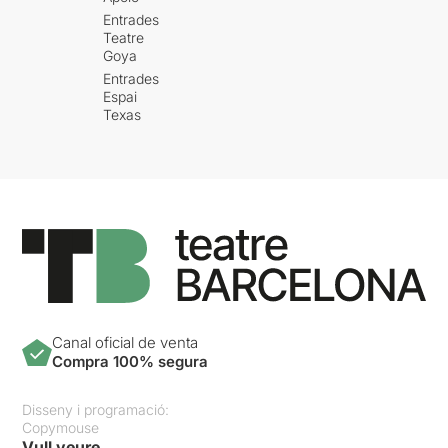
Entrades
Teatre
Goya
Entrades
Espai
Texas
Canal oficial de venta
Compra 100% segura
Disseny i programació:
Copymouse
Vull veure