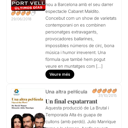
nou a Barcelona amb el seu darrer
espectacle Cabaret Maldito.
Concebut com un show de varietats
29/06/2018
contemporani on es combinen
personatges extravagants,
provocadores ballarines,
impossibles números de circ, bona
música i humor irreverent. Una
fòrmula que també hem pogut
veure en muntatges com […]
Veure més
Una altra pel·lícula
31/10/2015
Un final espatarrant
Aquesta producció de La Brutal i
Temporada Alta és guapa de
cullons (amb perdó). Julio Manrique