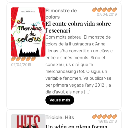
El monstre de
07/04/2019
colors
El conte cobra vida sobre
l’escenari
Com molts sabreu, El monstre de
colors de la il·lustradora d’Anna
Llenas s’ha convertit en un clàssic
entre els més menuts. Si no el
coneixeu, us diré que té
07/04/2019
merchandasing i tot. O sigui, un
veritable fenomen. Va publicar-se
per primera vegada l’any 2012 i, a
dia d’avui, els nens […]
Veure més
Tricicle: Hits
19/10/2018
Un adéu en plena forma