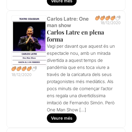
Veure més
Carlos Latre: One
18/12/2020
man show
Carlos Latre en plena
forma
Vagi per davant que aquest és un
espectacle nou, amb un mirada
divertida a aquest temps de
pandèmia que ens toca viure a
través de la caricatura dels seus
18/12/2020
protagonistes més mediàtics. Als
pocs minuts de començar l’actor
ens regala una divertidíssima
imitació de Fernando Simón. Però
One Man Show […]
Veure més