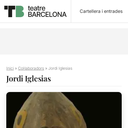
Cartellera i entrades
Inici
»
Col·laboradors
»
Jordi Iglesias
Jordi Iglesias