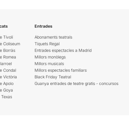
cats
Entrades
e Tívoli
Abonaments teatrals
re Coliseum
Tiquets Regal
e Borràs
Entrades espectacles a Madrid
re Romea
Millors monòlegs
larroel
Millors musicals
re Condal
Millors espectacles familiars
e Victòria
Black Friday Teatral
e Apolo
Guanya entrades de teatre gratis - concursos
re Goya
i Texas