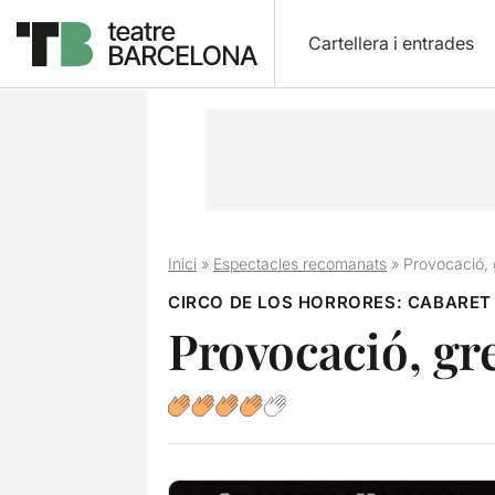
Cartellera i entrades
Inici
»
Espectacles recomanats
»
Provocació, 
CIRCO DE LOS HORRORES: CABARET
Provocació, gre