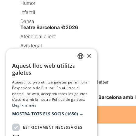
Humor
Infantil
Dansa
Teatre Barcelona ©2026
Atenció al client
Avís legal
×
Política de privacitat
Política de cookies
Aquest lloc web utilitza
CATALAN
galetes
Condicions d’ús
SPANISH
Comunicacions comercials i Newsletter
Aquest lloc web utilitza galetes per millorar
l'experiència de l'usuari. En utilitzar el
Anuncia’t
nostre lloc web, accepteu totes les galetes
Vull rebre la newsletter de Teatre Barcelona amb 
d’acord amb la nostra Política de galetes.
Llegir-ne més
MOSTRA TOTS ELS SOCIS
(1650) →
ESTRICTAMENT NECESSÀRIES