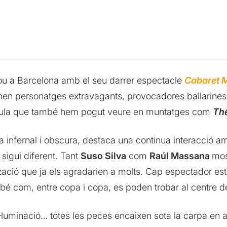
ou a Barcelona amb el seu darrer espectacle
Cabaret M
nen personatges extravagants, provocadores ballarines
rmula que també hem pogut veure en muntatges com
Th
ca infernal i obscura, destaca una continua interacció 
sigui diferent. Tant
Suso Silva
com
Raúl Massana
mos
zació que ja els agradarien a molts. Cap espectador es
bé com, entre copa i copa, es poden trobar al centre de 
a il·luminació… totes les peces encaixen sota la carpa en