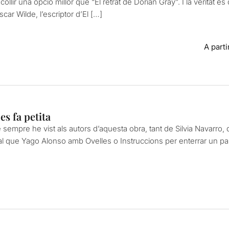
llir una opció millor que “El retrat de Dorian Gray”. I la veritat 
car Wilde, l’escriptor d’El […]
A part
s fa petita
 sempre he vist als autors d’aquesta obra, tant de Silvia Navarro,
ual que Yago Alonso amb Ovelles o Instruccions per enterrar un pa