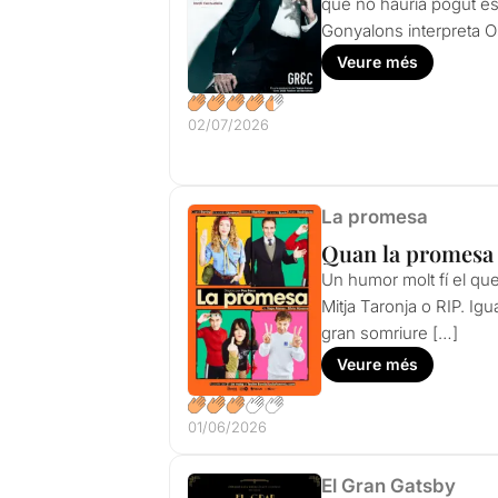
que no hauria pogut esco
Gonyalons interpreta Os
Veure més
02/07/2026
La promesa
Quan la promesa e
Un humor molt fí el que
Mitja Taronja o RIP. Ig
gran somriure […]
Veure més
01/06/2026
El Gran Gatsby