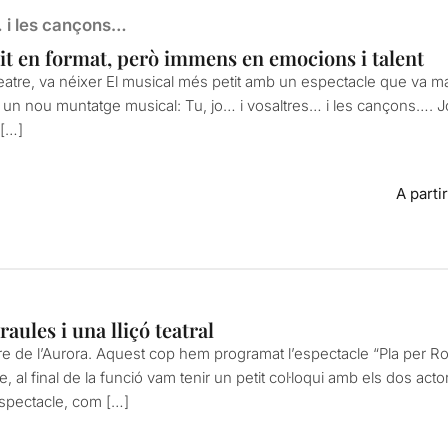
… i les cançons…
it en format, però immens en emocions i talent
eatre, va néixer El musical més petit amb un espectacle que va marc
un nou muntatge musical: Tu, jo… i vosaltres… i les cançons…. Jo 
 […]
A parti
aules i una lliçó teatral
e de l’Aurora. Aquest cop hem programat l’espectacle “Pla per R
 al final de la funció vam tenir un petit col·loqui amb els dos act
espectacle, com […]