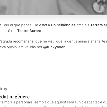
e i diu el que pensa. He estat a
Coincidències
amb els
Terrats e
ramació del
Teatre Aurora
 M’agrada recomanar el que he vist i que la gent s’animi a anar al t
meva opiniói em veuràs per
@funkyover
Gray
 edat ni gènere
nts motius personals, sembla que aquest serà l’únic espectacle 