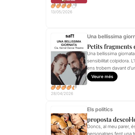
13/05/2026
Una bellissima gior
Petits fragments 
Una bellissima giornata
sensibilitat colpidora.
ens trobem davant d’u
Veure més
28/04/2026
Els polítics
proposta descol·lo
Doncs, al meu parer, és
personatges fent una tra