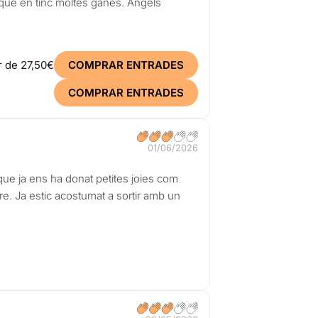
és que en tinc moltes ganes. Àngels
ir de
27,50€
COMPRAR ENTRADES
COMPRAR ENTRADES
01/06/2026
 que ja ens ha donat petites joies com
re. Ja estic acostumat a sortir amb un