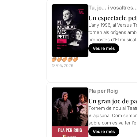
Tu, jo… i vosaltres
Un espectacle pet
L’any 1996, al Versus T
tornen als orígens amb 
propostes d’El musical
Veure més
18/05/2026
Pla per Roig
Un gran joc de par
Tornem de nou al Teatr
Vilajosana. Com sempre,
sobre com es va fer l’
Veure més