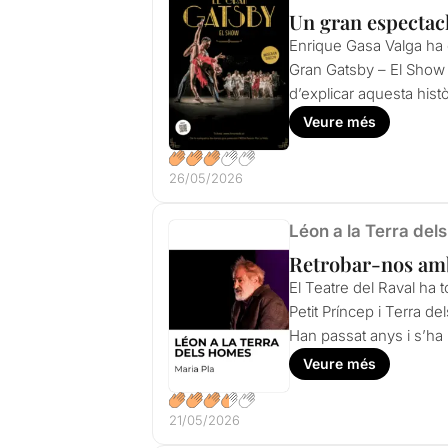
Un gran espectacl
Enrique Gasa Valga ha c
Gran Gatsby – El Show i
d’explicar aquesta histò
Veure més
26/05/2026
Léon a la Terra del
Retrobar-nos amb
El Teatre del Raval ha t
Petit Príncep i Terra d
Han passat anys i s’ha
Veure més
21/05/2026