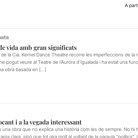
A part
nata
de vida amb gran significats
 de la Cia. Kernel Dance Theatre recorre les imperfeccions de la re
 L’he pogut veure al Teatre de l’Aurora d’Igualada i ha estat una f
na obra basada en […]
cant i a la vegada interessant
 una obra que no explica una història com les de sempre. No hi h
ma clara, sinó que tot gira molt al voltant de la paraula “polítics”.