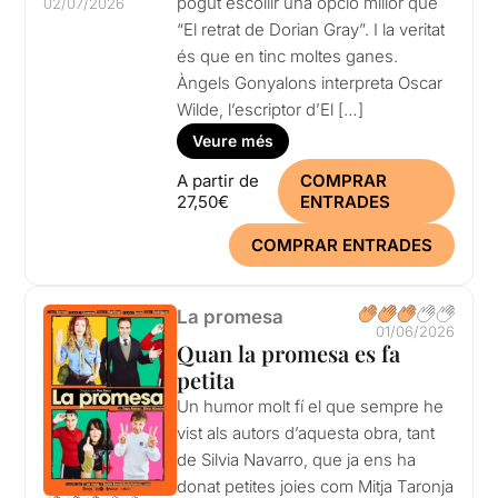
pogut escollir una opció millor que
02/07/2026
“El retrat de Dorian Gray”. I la veritat
és que en tinc moltes ganes.
Àngels Gonyalons interpreta Oscar
Wilde, l’escriptor d’El […]
Veure més
A partir de
COMPRAR
27,50€
ENTRADES
COMPRAR ENTRADES
La promesa
01/06/2026
Quan la promesa es fa
petita
Un humor molt fí el que sempre he
vist als autors d’aquesta obra, tant
de Silvia Navarro, que ja ens ha
donat petites joies com Mitja Taronja