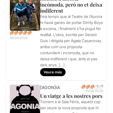
incòmoda, però no et deixa
indiferent
Feia temps que al Teatre de l’Aurora
hi havia ganes de portar Dirrrty Boys
a escena, i finalment s’ha pogut fer
realitat. L’obra, escrita per Gerard
16/04/2026
Guix i dirigida per Àgata Casanovas,
arriba com una proposta
contundent i incòmoda, que no
deixa indiferent i que, amb el pas
dels anys, […]
Veure més
[AGON]IA
10/04/2026
Un viatge a les nostres pors
Tornem a la Sala Fènix, aquest cop
per veure la nova proposta que hi