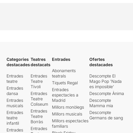
Categories
Teatres
Entrades
Ofertes
destacades
destacats
destacades
Abonaments
Entrades
Entrades
teatrals
Descompte El
teatre
Teatre
Mago Pop 'Nada
Tiquets Regal
Tívoli
es imposible'
Entrades
Entrades
dansa
Entrades
Descompte Ànima
espectacles a
Teatre
Entrades
Madrid
Descompte
Coliseum
musicals
Mamma mia
Millors monòlegs
Entrades
Entrades
Descompte
Millors musicals
Teatre
teatre
Germans de sang
Millors espectacles
Borràs
infantil
familiars
Entrades
Entrades
Black Friday