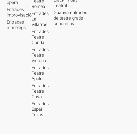
Teatre
òpera
Teatral
Romea
Entrades
Guanya entrades
Entrades
improvisació
de teatre gratis -
La
Entrades
concursos
Villarroel
monòlegs
Entrades
Teatre
Condal
Entrades
Teatre
Victòria
Entrades
Teatre
Apolo
Entrades
Teatre
Goya
Entrades
Espai
Texas