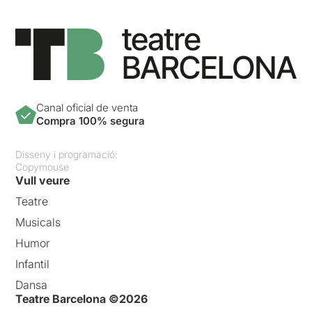
Canal oficial de venta
Compra 100% segura
Disseny i programació:
Copymouse
Vull veure
Teatre
Musicals
Humor
Infantil
Dansa
Teatre Barcelona ©2026