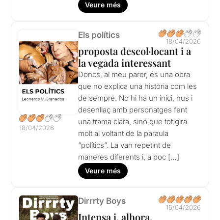
Veure més
Els polítics
18/04/2026
proposta descol·locant i a
la vegada interessant
Doncs, al meu parer, és una obra
que no explica una història com les
de sempre. No hi ha un inici, nus i
desenllaç amb personatges fent
una trama clara, sinó que tot gira
18/04/2026
molt al voltant de la paraula
“polítics”. La van repetint de
maneres diferents i, a poc […]
Veure més
Dirrrty Boys
16/04/2026
Intensa i, alhora,