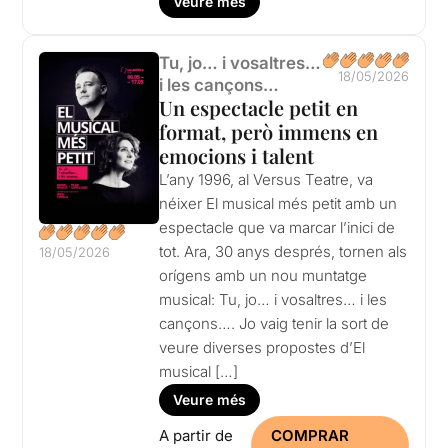
Veure més
Tu, jo… i vosaltres…
18/05/2026
i les cançons…
Un espectacle petit en
format, però immens en
emocions i talent
L’any 1996, al Versus Teatre, va
néixer El musical més petit amb un
espectacle que va marcar l’inici de
tot. Ara, 30 anys després, tornen als
18/05/2026
orígens amb un nou muntatge
musical: Tu, jo… i vosaltres… i les
cançons…. Jo vaig tenir la sort de
veure diverses propostes d’El
musical […]
Veure més
A partir de
COMPRAR