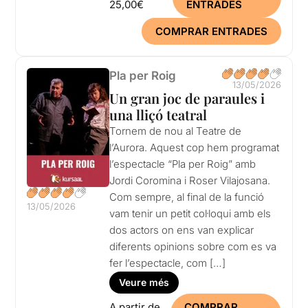
25,00€
ENTRADES
COMPRAR ENTRADES
Pla per Roig
13/05/2026
Un gran joc de paraules i
una lliçó teatral
Tornem de nou al Teatre de
l’Aurora. Aquest cop hem programat
l’espectacle “Pla per Roig” amb
Jordi Coromina i Roser Vilajosana.
Com sempre, al final de la funció
13/05/2026
vam tenir un petit col·loqui amb els
dos actors on ens van explicar
diferents opinions sobre com es va
fer l’espectacle, com […]
Veure més
A partir de
COMPRAR