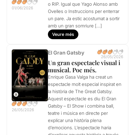
o RIP. Igual que Yago Alonso amb
01/06/2026
Ovelles o Instruccions per enterrar
un pare. Ja estic acostumat a sortir
amb un gran somriure […]
Veure més
El Gran Gatsby
26/05/2026
Un gran espectacle visual i
musical. Poc més.
Enrique Gasa Valga ha creat un
espectacle molt especial inspirat en
la història de The Great Gatsby.
Aquest espectacle es diu El Gran
Gatsby – El Show i combina ball,
26/05/2026
teatre i música en directe per
explicar una història plena
d’emocions. L’espectacle haria
d’explicar aquesta història a través