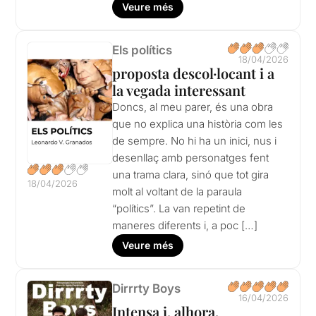
Veure més
Els polítics
18/04/2026
proposta descol·locant i a
la vegada interessant
Doncs, al meu parer, és una obra
que no explica una història com les
de sempre. No hi ha un inici, nus i
desenllaç amb personatges fent
una trama clara, sinó que tot gira
18/04/2026
molt al voltant de la paraula
“polítics”. La van repetint de
maneres diferents i, a poc […]
Veure més
Dirrrty Boys
16/04/2026
Intensa i, alhora,