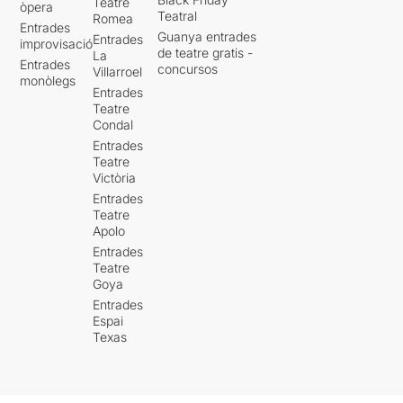
Teatre
òpera
Teatral
Romea
Entrades
Guanya entrades
Entrades
improvisació
de teatre gratis -
La
Entrades
concursos
Villarroel
monòlegs
Entrades
Teatre
Condal
Entrades
Teatre
Victòria
Entrades
Teatre
Apolo
Entrades
Teatre
Goya
Entrades
Espai
Texas