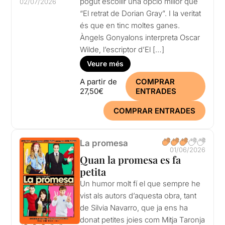
pogut escollir una opció millor que
02/07/2026
“El retrat de Dorian Gray”. I la veritat
és que en tinc moltes ganes.
Àngels Gonyalons interpreta Oscar
Wilde, l’escriptor d’El […]
Veure més
A partir de
COMPRAR
27,50€
ENTRADES
COMPRAR ENTRADES
La promesa
01/06/2026
Quan la promesa es fa
petita
Un humor molt fí el que sempre he
vist als autors d’aquesta obra, tant
de Silvia Navarro, que ja ens ha
donat petites joies com Mitja Taronja