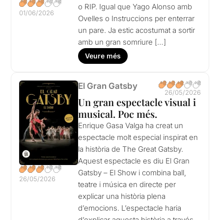
o RIP. Igual que Yago Alonso amb
01/06/2026
Ovelles o Instruccions per enterrar
un pare. Ja estic acostumat a sortir
amb un gran somriure […]
Veure més
El Gran Gatsby
26/05/2026
Un gran espectacle visual i
musical. Poc més.
Enrique Gasa Valga ha creat un
espectacle molt especial inspirat en
la història de The Great Gatsby.
Aquest espectacle es diu El Gran
Gatsby – El Show i combina ball,
26/05/2026
teatre i música en directe per
explicar una història plena
d’emocions. L’espectacle haria
d’explicar aquesta història a través