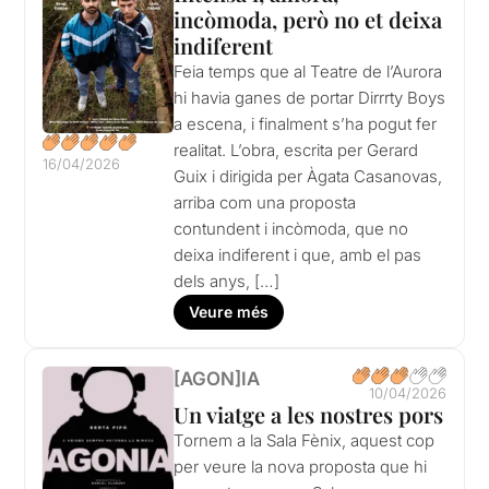
incòmoda, però no et deixa
indiferent
Feia temps que al Teatre de l’Aurora
hi havia ganes de portar Dirrrty Boys
a escena, i finalment s’ha pogut fer
realitat. L’obra, escrita per Gerard
16/04/2026
Guix i dirigida per Àgata Casanovas,
arriba com una proposta
contundent i incòmoda, que no
deixa indiferent i que, amb el pas
dels anys, […]
Veure més
[AGON]IA
10/04/2026
Un viatge a les nostres pors
Tornem a la Sala Fènix, aquest cop
per veure la nova proposta que hi