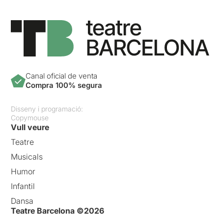
Canal oficial de venta
Compra 100% segura
Disseny i programació:
Copymouse
Vull veure
Teatre
Musicals
Humor
Infantil
Dansa
Teatre Barcelona ©2026