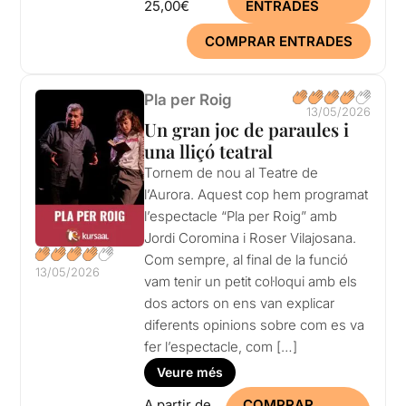
25,00€
ENTRADES
COMPRAR ENTRADES
Pla per Roig
13/05/2026
Un gran joc de paraules i
una lliçó teatral
Tornem de nou al Teatre de
l’Aurora. Aquest cop hem programat
l’espectacle “Pla per Roig” amb
Jordi Coromina i Roser Vilajosana.
Com sempre, al final de la funció
13/05/2026
vam tenir un petit col·loqui amb els
dos actors on ens van explicar
diferents opinions sobre com es va
fer l’espectacle, com […]
Veure més
A partir de
COMPRAR