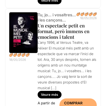
Veure més
Tu, jo… i vosaltres…
18/05/2026
i les cançons…
Un espectacle petit en
format, però immens en
emocions i talent
L’any 1996, al Versus Teatre, va
néixer El musical més petit amb un
espectacle que va marcar l’inici de
tot. Ara, 30 anys després, tornen als
18/05/2026
orígens amb un nou muntatge
musical: Tu, jo… i vosaltres… i les
cançons…. Jo vaig tenir la sort de
veure diverses propostes d’El
musical […]
Veure més
A partir de
COMPRAR