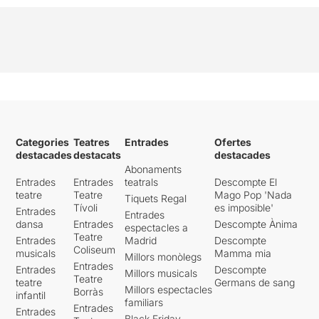
Categories
Teatres
Entrades
Ofertes
destacades
destacats
destacades
Abonaments
Entrades
Entrades
teatrals
Descompte El
teatre
Teatre
Mago Pop 'Nada
Tiquets Regal
Tívoli
es imposible'
Entrades
Entrades
dansa
Entrades
Descompte Ànima
espectacles a
Teatre
Entrades
Madrid
Descompte
Coliseum
musicals
Mamma mia
Millors monòlegs
Entrades
Entrades
Descompte
Millors musicals
Teatre
teatre
Germans de sang
Millors espectacles
Borràs
infantil
familiars
Entrades
Entrades
Black Friday