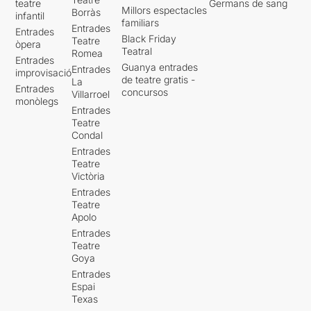
teatre
Germans de sang
Millors espectacles
Borràs
infantil
familiars
Entrades
Entrades
Black Friday
Teatre
òpera
Teatral
Romea
Entrades
Guanya entrades
Entrades
improvisació
de teatre gratis -
La
Entrades
concursos
Villarroel
monòlegs
Entrades
Teatre
Condal
Entrades
Teatre
Victòria
Entrades
Teatre
Apolo
Entrades
Teatre
Goya
Entrades
Espai
Texas