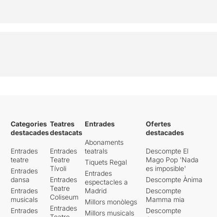
Categories
Teatres
Entrades
Ofertes
destacades
destacats
destacades
Abonaments
Entrades
Entrades
teatrals
Descompte El
teatre
Teatre
Mago Pop 'Nada
Tiquets Regal
Tívoli
es imposible'
Entrades
Entrades
dansa
Entrades
Descompte Ànima
espectacles a
Teatre
Entrades
Madrid
Descompte
Coliseum
musicals
Mamma mia
Millors monòlegs
Entrades
Entrades
Descompte
Millors musicals
Teatre