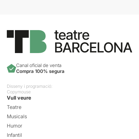
Canal oficial de venta
Compra 100% segura
Disseny i programació:
Copymouse
Vull veure
Teatre
Musicals
Humor
Infantil