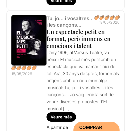
Veure més
Tu, jo… i vosaltres…
18/05/2026
i les cançons…
Un espectacle petit en
format, però immens en
emocions i talent
L’any 1996, al Versus Teatre, va
néixer El musical més petit amb un
espectacle que va marcar l’inici de
tot. Ara, 30 anys després, tornen als
18/05/2026
orígens amb un nou muntatge
musical: Tu, jo… i vosaltres… i les
cançons…. Jo vaig tenir la sort de
veure diverses propostes d’El
musical […]
Veure més
A partir de
COMPRAR