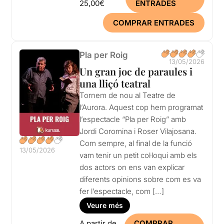
25,00€
ENTRADES
COMPRAR ENTRADES
Pla per Roig
13/05/2026
Un gran joc de paraules i
una lliçó teatral
Tornem de nou al Teatre de
l’Aurora. Aquest cop hem programat
l’espectacle “Pla per Roig” amb
Jordi Coromina i Roser Vilajosana.
Com sempre, al final de la funció
13/05/2026
vam tenir un petit col·loqui amb els
dos actors on ens van explicar
diferents opinions sobre com es va
fer l’espectacle, com […]
Veure més
A partir de
COMPRAR