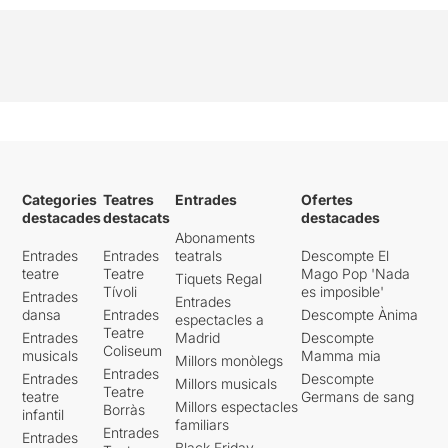
Categories
Teatres
Entrades
Ofertes
destacades
destacats
destacades
Abonaments
Entrades
Entrades
teatrals
Descompte El
teatre
Teatre
Mago Pop 'Nada
Tiquets Regal
Tívoli
es imposible'
Entrades
Entrades
dansa
Entrades
Descompte Ànima
espectacles a
Teatre
Entrades
Madrid
Descompte
Coliseum
musicals
Mamma mia
Millors monòlegs
Entrades
Entrades
Descompte
Millors musicals
Teatre
teatre
Germans de sang
Millors espectacles
Borràs
infantil
familiars
Entrades
Entrades
Black Friday