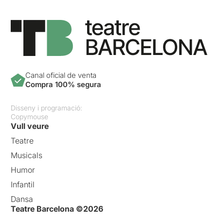
Canal oficial de venta
Compra 100% segura
Disseny i programació:
Copymouse
Vull veure
Teatre
Musicals
Humor
Infantil
Dansa
Teatre Barcelona ©2026