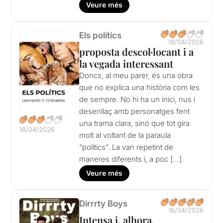
Veure més
Els polítics
18/04/2026
proposta descol·locant i a
la vegada interessant
Doncs, al meu parer, és una obra
que no explica una història com les
de sempre. No hi ha un inici, nus i
desenllaç amb personatges fent
una trama clara, sinó que tot gira
18/04/2026
molt al voltant de la paraula
“polítics”. La van repetint de
maneres diferents i, a poc […]
Veure més
Dirrrty Boys
16/04/2026
Intensa i, alhora,