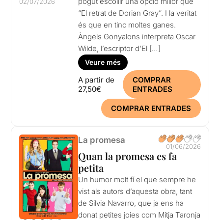
pogut escollir una opció millor que
02/07/2026
“El retrat de Dorian Gray”. I la veritat
és que en tinc moltes ganes.
Àngels Gonyalons interpreta Oscar
Wilde, l’escriptor d’El […]
Veure més
A partir de
COMPRAR
27,50€
ENTRADES
COMPRAR ENTRADES
La promesa
01/06/2026
Quan la promesa es fa
petita
Un humor molt fí el que sempre he
vist als autors d’aquesta obra, tant
de Silvia Navarro, que ja ens ha
donat petites joies com Mitja Taronja