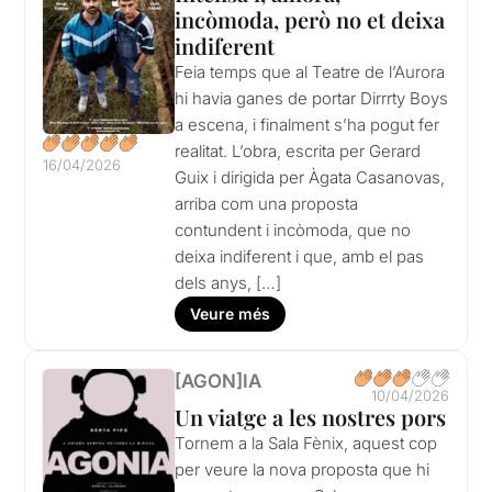
incòmoda, però no et deixa
indiferent
Feia temps que al Teatre de l’Aurora
hi havia ganes de portar Dirrrty Boys
a escena, i finalment s’ha pogut fer
realitat. L’obra, escrita per Gerard
16/04/2026
Guix i dirigida per Àgata Casanovas,
arriba com una proposta
contundent i incòmoda, que no
deixa indiferent i que, amb el pas
dels anys, […]
Veure més
[AGON]IA
10/04/2026
Un viatge a les nostres pors
Tornem a la Sala Fènix, aquest cop
per veure la nova proposta que hi