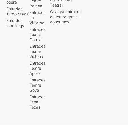
Teatre
òpera
Teatral
Romea
Entrades
Guanya entrades
Entrades
improvisació
de teatre gratis -
La
Entrades
concursos
Villarroel
monòlegs
Entrades
Teatre
Condal
Entrades
Teatre
Victòria
Entrades
Teatre
Apolo
Entrades
Teatre
Goya
Entrades
Espai
Texas