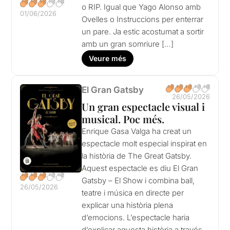
o RIP. Igual que Yago Alonso amb
01/06/2026
Ovelles o Instruccions per enterrar
un pare. Ja estic acostumat a sortir
amb un gran somriure […]
Veure més
El Gran Gatsby
26/05/2026
Un gran espectacle visual i
musical. Poc més.
Enrique Gasa Valga ha creat un
espectacle molt especial inspirat en
la història de The Great Gatsby.
Aquest espectacle es diu El Gran
Gatsby – El Show i combina ball,
26/05/2026
teatre i música en directe per
explicar una història plena
d’emocions. L’espectacle haria
d’explicar aquesta història a través