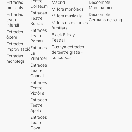
Teatre
Entrades
Madrid
Descompte
Coliseum
musicals
Mamma mia
Millors monòlegs
Entrades
Entrades
Descompte
Millors musicals
Teatre
teatre
Germans de sang
Millors espectacles
Borràs
infantil
familiars
Entrades
Entrades
Black Friday
Teatre
òpera
Teatral
Romea
Entrades
Guanya entrades
Entrades
improvisació
de teatre gratis -
La
Entrades
concursos
Villarroel
monòlegs
Entrades
Teatre
Condal
Entrades
Teatre
Victòria
Entrades
Teatre
Apolo
Entrades
Teatre
Goya