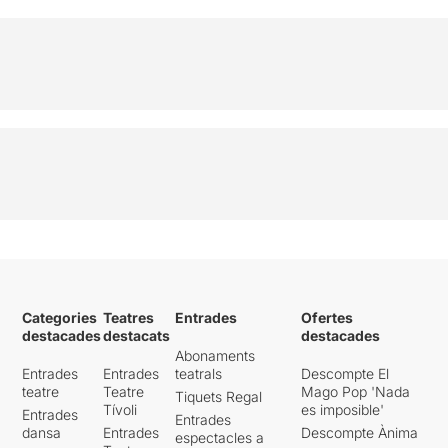
Categories
Teatres
Entrades
Ofertes
destacades
destacats
destacades
Abonaments
Entrades
Entrades
teatrals
Descompte El
teatre
Teatre
Mago Pop 'Nada
Tiquets Regal
Tívoli
es imposible'
Entrades
Entrades
dansa
Entrades
Descompte Ànima
espectacles a