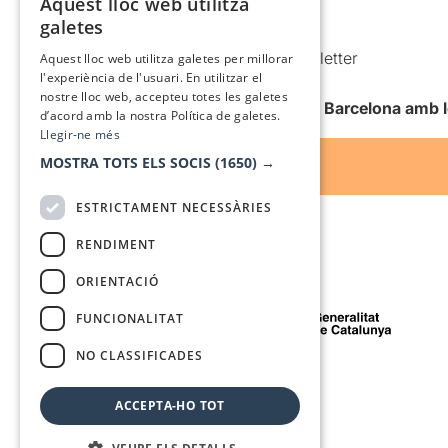
Aquest lloc web utilitza
CATALAN
galetes
Condicions d’ús
SPANISH
Comunicacions comercials i Newsletter
Aquest lloc web utilitza galetes per millorar
l'experiència de l'usuari. En utilitzar el
Anuncia’t
nostre lloc web, accepteu totes les galetes
Vull rebre la newsletter de Teatre Barcelona amb 
d’acord amb la nostra Política de galetes.
Llegir-ne més
MOSTRA TOTS ELS SOCIS
(1650) →
ESTRICTAMENT NECESSÀRIES
RENDIMENT
ORIENTACIÓ
Amb el suport de
FUNCIONALITAT
NO CLASSIFICADES
Mitjà de comunicació associat a
ACCEPTA-HO TOT