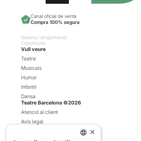
Canal oficial de venta
Compra 100% segura
Disseny i programació:
Copymouse
Vull veure
Teatre
Musicals
Humor
Infantil
Dansa
Teatre Barcelona ©2026
Atenció al client
Avís legal
×
Política de privacitat
Política de cookies