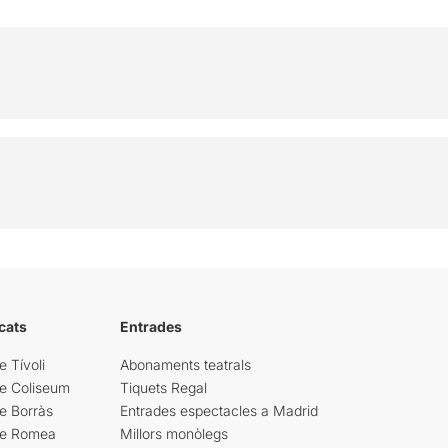
cats
Entrades
e Tívoli
Abonaments teatrals
re Coliseum
Tiquets Regal
e Borràs
Entrades espectacles a Madrid
re Romea
Millors monòlegs