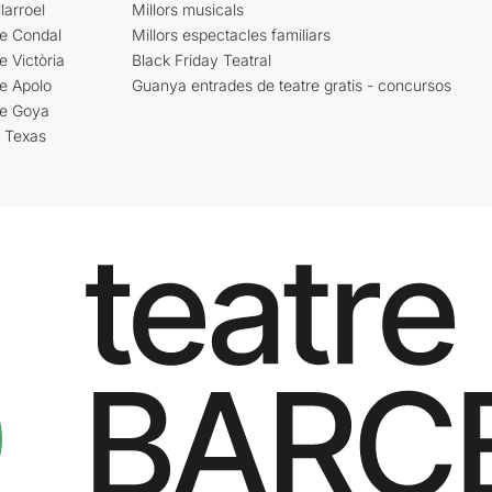
larroel
Millors musicals
re Condal
Millors espectacles familiars
e Victòria
Black Friday Teatral
e Apolo
Guanya entrades de teatre gratis - concursos
re Goya
i Texas