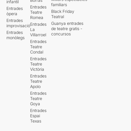
Borràs
infantil
familiars
Entrades
Entrades
Black Friday
Teatre
òpera
Teatral
Romea
Entrades
Guanya entrades
Entrades
improvisació
de teatre gratis -
La
Entrades
concursos
Villarroel
monòlegs
Entrades
Teatre
Condal
Entrades
Teatre
Victòria
Entrades
Teatre
Apolo
Entrades
Teatre
Goya
Entrades
Espai
Texas