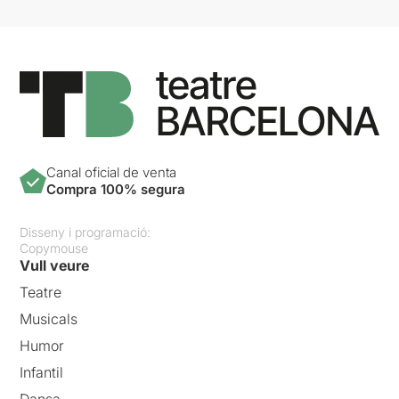
Canal oficial de venta
Compra 100% segura
Disseny i programació:
Copymouse
Vull veure
Teatre
Musicals
Humor
Infantil
Dansa