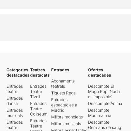
Categories
Teatres
Entrades
Ofertes
destacades
destacats
destacades
Abonaments
Entrades
Entrades
teatrals
Descompte El
teatre
Teatre
Mago Pop 'Nada
Tiquets Regal
Tívoli
es imposible'
Entrades
Entrades
dansa
Entrades
Descompte Ànima
espectacles a
Teatre
Entrades
Madrid
Descompte
Coliseum
musicals
Mamma mia
Millors monòlegs
Entrades
Entrades
Descompte
Millors musicals
Teatre
teatre
Germans de sang
Millors espectacles