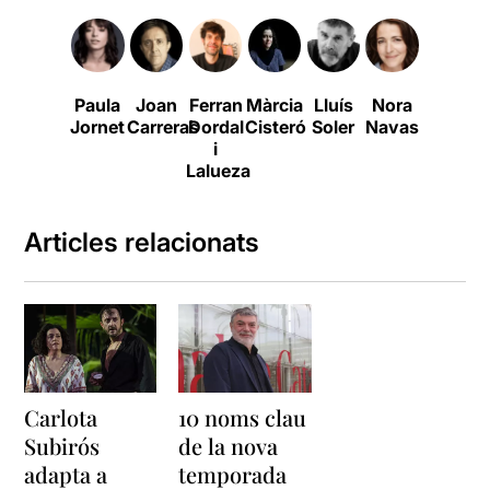
Paula
Joan
Ferran
Màrcia
Lluís
Nora
Antònia
C
Jornet
Carreras
Dordal
Cisteró
Soler
Navas
Jaume
S
i
Lalueza
Articles relacionats
Carlota
10 noms clau
Subirós
de la nova
adapta a
temporada