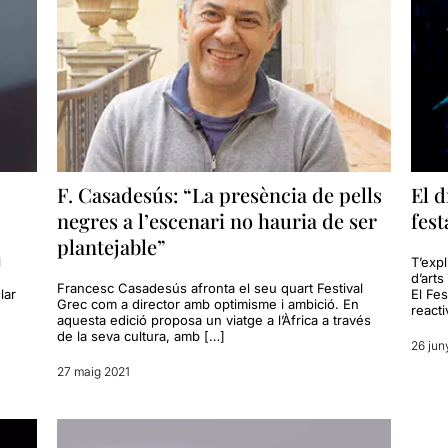
F. Casadesús: “La presència de pells
El 
negres a l’escenari no hauria de ser
fest
plantejable”
l
T’exp
d’arts
Francesc Casadesús afronta el seu quart Festival
lar
El Fes
Grec com a director amb optimisme i ambició. En
reacti
aquesta edició proposa un viatge a l’Àfrica a través
de la seva cultura, amb […]
26 jun
27 maig 2021