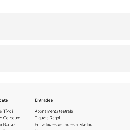
cats
Entrades
e Tívoli
Abonaments teatrals
re Coliseum
Tiquets Regal
e Borràs
Entrades espectacles a Madrid