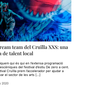
dream team del Cruïlla XXS: una
a de talent local
liquem qui és qui en l’extensa programació
 escèniques del festival d’estiu De zero a cent.
tival Cruïlla prem l’accelerador per ajudar a
var el sector de les arts […]
y 2020