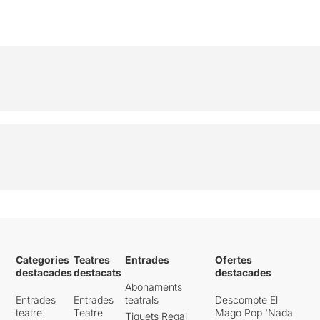
Categories
Teatres
Entrades
Ofertes
destacades
destacats
destacades
Abonaments
Entrades
Entrades
teatrals
Descompte El
teatre
Teatre
Mago Pop 'Nada
Tiquets Regal