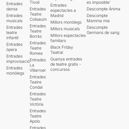
Tívoli
es imposible'
Entrades
Entrades
dansa
Entrades
Descompte Ànima
espectacles a
Teatre
Entrades
Madrid
Descompte
Coliseum
musicals
Mamma mia
Millors monòlegs
Entrades
Entrades
Descompte
Millors musicals
Teatre
teatre
Germans de sang
Millors espectacles
Borràs
infantil
familiars
Entrades
Entrades
Black Friday
Teatre
òpera
Teatral
Romea
Entrades
Guanya entrades
Entrades
improvisació
de teatre gratis -
La
Entrades
concursos
Villarroel
monòlegs
Entrades
Teatre
Condal
Entrades
Teatre
Victòria
Entrades
Teatre
Apolo
Entrades