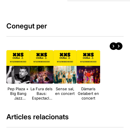
Conegut per
Pep Plaza +
La Fura dels
Sense sal,
Dàmaris
Big Bang
Baus:
en concert
Gelabert en
Jazz
Espectacle
concert
Maresme:
sorpresa
Jazz som
aquí
Articles relacionats