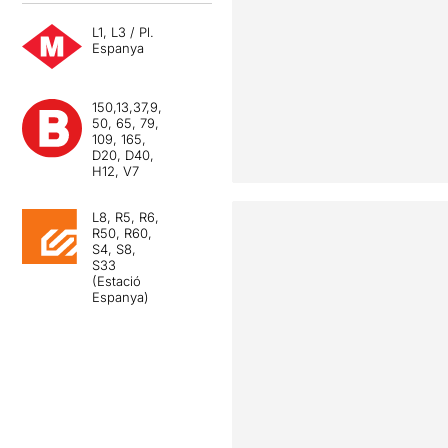
L1, L3 / Pl.
Espanya
150,13,37,9,
50, 65, 79,
109, 165,
D20, D40,
H12, V7
L8, R5, R6,
R50, R60,
S4, S8,
S33
(Estació
Espanya)