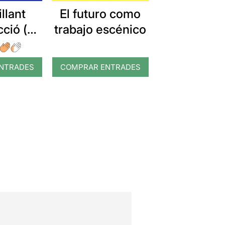
El futuro como
llant
trabajo escénico
ció (o
d'un
sta)
NTRADES
COMPRAR ENTRADES