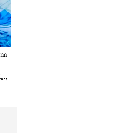
una
ó
cent.
a