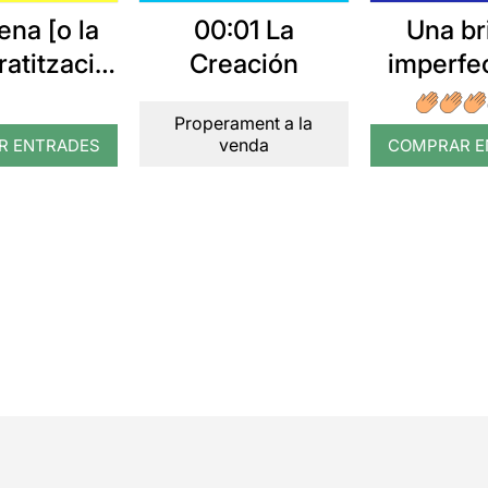
ena [o la
00:01 La
Una bri
atització
Creación
imperfec
essies en
mort 
Properament a la
cle i tres
piani
venda
R ENTRADES
COMPRAR E
ctes]