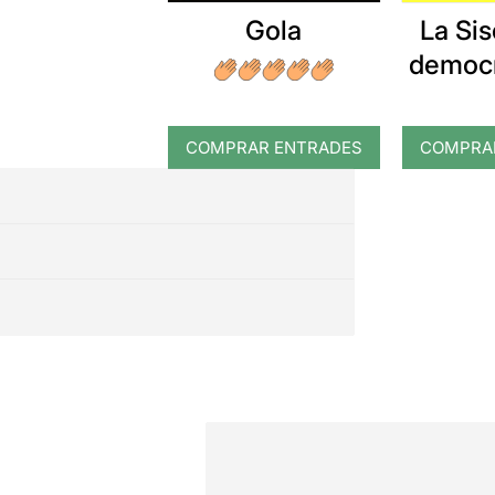
Gola
La Sis
democr
del M
un mira
COMPRAR ENTRADES
COMPRA
a