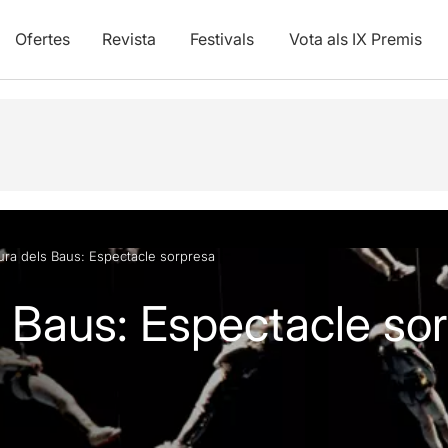
Ofertes
Revista
Festivals
Vota als IX Premis
ura dels Baus: Espectacle sorpresa
s Baus: Espectacle so