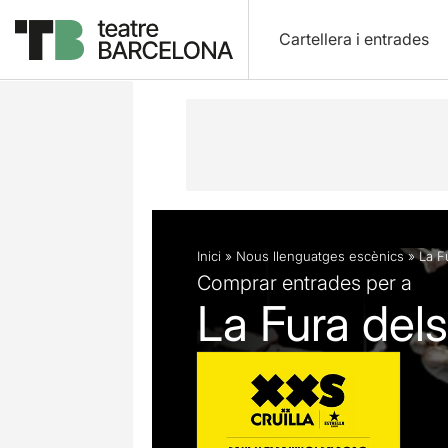
Cartellera i entrades
Descripció
Fitxa artística
Articles
Inici
»
Nous llenguatges escènics
»
La F
Comprar entrades per a
La Fura del