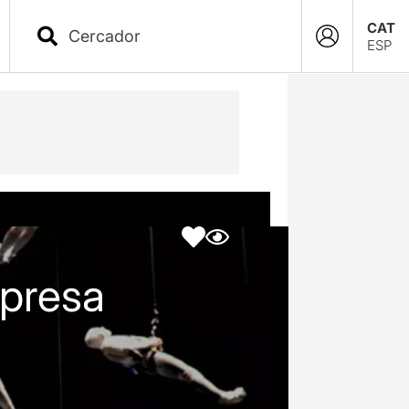
CAT
ESP
rpresa