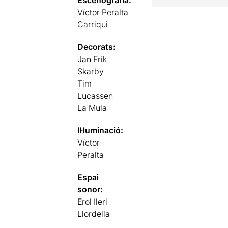
Escenografia:
Víctor Peralta
Carriqui
Decorats:
Jan Erik
Skarby
Tim
Lucassen
La Mula
Il·luminació:
Víctor
Peralta
Espai
sonor:
Erol Ileri
Llordella