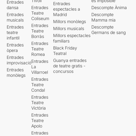
Tívoli
es imposible'
Entrades
Entrades
dansa
Entrades
Descompte Ànima
espectacles a
Teatre
Entrades
Madrid
Descompte
Coliseum
musicals
Mamma mia
Millors monòlegs
Entrades
Entrades
Descompte
Millors musicals
Teatre
teatre
Germans de sang
Millors espectacles
Borràs
infantil
familiars
Entrades
Entrades
Black Friday
Teatre
òpera
Teatral
Romea
Entrades
Guanya entrades
Entrades
improvisació
de teatre gratis -
La
Entrades
concursos
Villarroel
monòlegs
Entrades
Teatre
Condal
Entrades
Teatre
Victòria
Entrades
Teatre
Apolo
Entrades