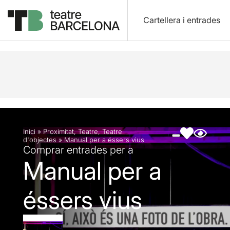
Cartellera i entrades
Descripció
Fitxa artística
Fotos i vídeos
Inici
»
Proximitat
,
Teatre
,
Teatre
d'objectes
»
Manual per a éssers vius
Comprar entrades per a
Manual per a
éssers vius