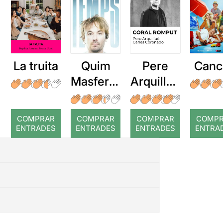
La truita
Quim
Pere
Canc
Masferre
Arquillué
r: Temps
: Coral
romput
COMPRAR
COMPRAR
COMPRAR
COMP
ENTRADES
ENTRADES
ENTRADES
ENTRA