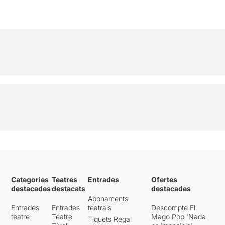
Categories
Teatres
Entrades
Ofertes
destacades
destacats
destacades
Abonaments
Entrades
Entrades
teatrals
Descompte El
teatre
Teatre
Mago Pop 'Nada
Tiquets Regal