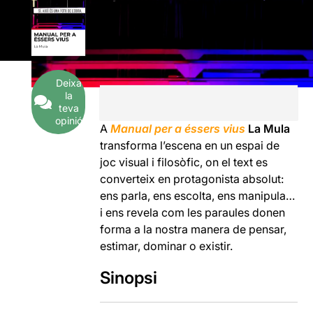
Deixa
la
teva
opinió
A
Manual per a éssers vius
La Mula
transforma l’escena en un espai de
joc visual i filosòfic, on el text es
converteix en protagonista absolut:
ens parla, ens escolta, ens manipula…
i ens revela com les paraules donen
forma a la nostra manera de pensar,
estimar, dominar o existir.
Sinopsi