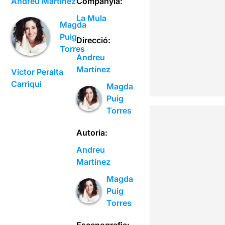
Andreu Martínez
Companyia:
La Mula
Magda
Puig
Direcció:
Torres
Andreu
Martínez
Víctor Peralta
Carriqui
Magda
Puig
Torres
Autoria:
Andreu
Martínez
Magda
Puig
Torres