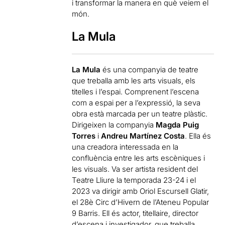
i transformar la manera en què veiem el
món.
La Mula
La Mula
és una companyia de teatre
que treballa amb les arts visuals, els
titelles i l’espai. Comprenent l’escena
com a espai per a l’expressió, la seva
obra està marcada per un teatre plàstic.
Dirigeixen la companyia
Magda Puig
Torres
i
Andreu Martínez Costa
. Ella és
una creadora interessada en la
confluència entre les arts escèniques i
les visuals. Va ser artista resident del
Teatre Lliure la temporada 23-24 i el
2023 va dirigir amb Oriol Escursell Glatir,
el 28è Circ d’Hivern de l’Ateneu Popular
9 Barris. Ell és actor, titellaire, director
d’escena i investigador, que treballa