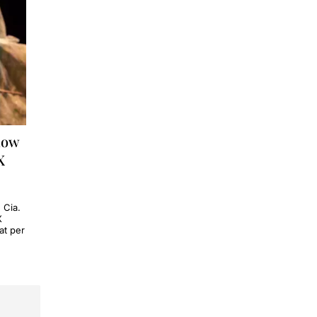
Slow
X
 Cia.
X
at per