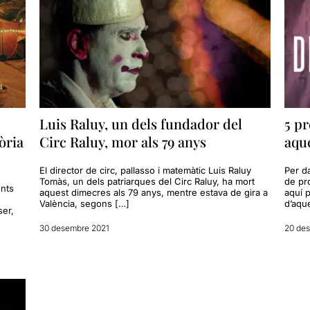
Luis Raluy, un dels fundador del
5 pr
tòria
Circ Raluy, mor als 79 anys
aque
El director de circ, pallasso i matemàtic Luis Raluy
Per da
Tomàs, un dels patriarques del Circ Raluy, ha mort
de pro
ents
aquest dimecres als 79 anys, mentre estava de gira a
aquí 
València, segons […]
d’aqu
ser,
30 desembre 2021
20 de