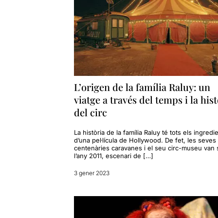
L’origen de la família Raluy: un
viatge a través del temps i la his
del circ
La història de la família Raluy té tots els ingredi
d’una pel·lícula de Hollywood. De fet, les seves
centenàries caravanes i el seu circ-museu van 
l’any 2011, escenari de […]
3 gener 2023