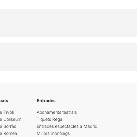
cats
Entrades
e Tívoli
Abonaments teatrals
re Coliseum
Tiquets Regal
e Borràs
Entrades espectacles a Madrid
re Romea
Millors monòlegs